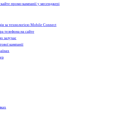
ускайте промо-кампанії у месенджері
ія за технологією Mobile Connect
а телефона на сайте
що залучає
гової кампанії
раїнах
бер
лках