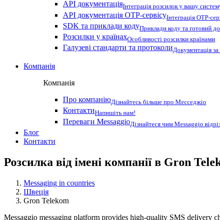
API документація
Інтеграція розсилок у вашу систем
API документація OTP-сервісу
Інтеграція OTP-сер
SDK та приклади коду
Приклади коду та готовий до
Розсилки у країнах
Особливості розсилки країнами
Галузеві стандарти та протоколи
Документація за
Компанія
Компанія
Про компанію
Дізнайтесь більше про Месседжіо
Контакти
Напишіть нам!
Переваги Messaggio
Дізнайтеся чим Messaggio відрі
Блог
Контакти
Розсилка від імені компанії в Gron Tel
Messaging in countries
Швеція
Gron Telekom
Messaggio messaging platform provides high-quality SMS delivery cha