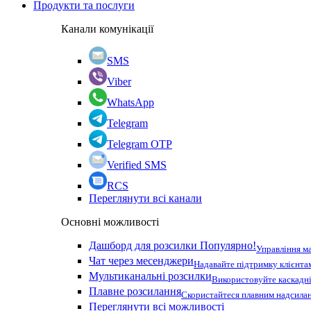
Продукти та послуги
Канали комунікації
SMS
Viber
WhatsApp
Telegram
Telegram OTP
Verified SMS
RCS
Переглянути всі канали
Основні можливості
Дашборд для розсилки
Популярно!
Управління м
Чат через месенджери
Надавайте підтримку клієнта
Мультиканальні розсилки
Використовуйте каскадні
Плавне розсилання
Скористайтеся плавним надсилан
Переглянути всі можливості