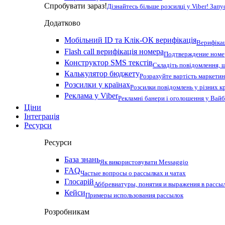
Спробувати зараз!
Дізнайтесь більше розсилці у Viber! Зап
Додатково
Мобільний ID та Клік-ОК верифікація
Верифікац
Flash call верифікація номера
Подтверждение номер
Конструктор SMS текстів
Складіть повідомлення, 
Калькулятор бюджету
Розрахуйте вартість маркетин
Розсилки у країнах
Розсилки повідомлень у різних к
Реклама у Viber
Рекламні банери і оголошення у Вай
Ціни
Інтеграція
Ресурси
Ресурси
База знань
Як використовувати Messaggio
FAQ
Частые вопросы о рассылках и чатах
Глосарій
Аббревиатуры, понятия и выражения в рассы
Кейси
Примеры использования рассылок
Розробникам