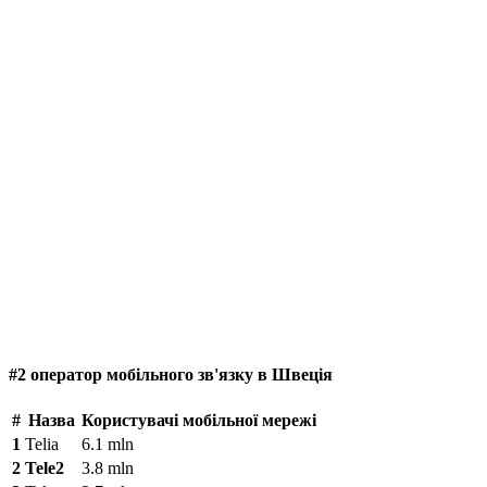
#2 оператор мобільного зв'язку в Швеція
#
Назва
Користувачі мобільної мережі
1
Telia
6.1 mln
2
Tele2
3.8 mln