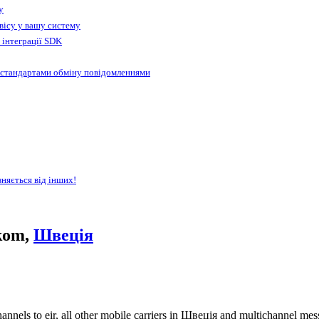
у
вісу у вашу систему
 інтеграції SDK
 стандартами обміну повідомленнями
зняється від інших!
ekom,
Швеція
nnels to eir, all other mobile carriers in Швеція and multichannel m