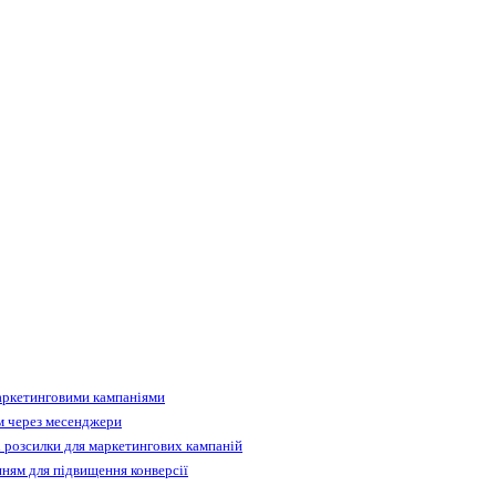
аркетинговими кампаніями
м через месенджери
 розсилки для маркетингових кампаній
ням для підвищення конверсії