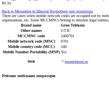
RCS)
Back to Messaging in Швеція
Подробнее про оператора
There are cases when mobile network codes are occupied not by mobile c
organisations, etc. Some MCCMNCs belong to obsolete legal entities, a
Brand name
Gron Telekom
Other names
GT3C
MCCMNC code
2400701
Mobile network code (MNC)
0701
Mobile country code (MCC)
240
Mobile Number Portability (MNP)
Yes
Web
grontelekom.se
Рейтинг мобільних операторів