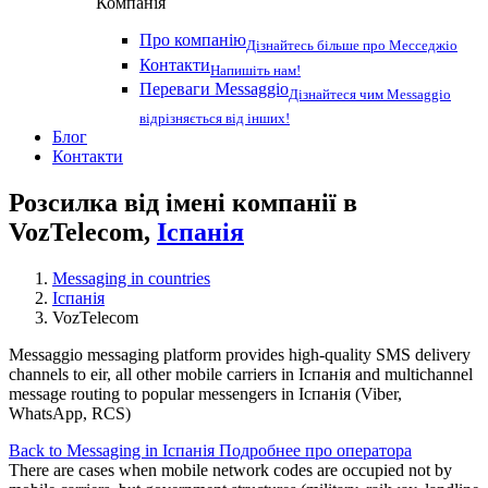
Компанія
Про компанію
Дізнайтесь більше про Месседжіо
Контакти
Напишіть нам!
Переваги Messaggio
Дізнайтеся чим Messaggio
відрізняється від інших!
Блог
Контакти
Розсилка від імені компанії в
VozTelecom,
Іспанія
Messaging in countries
Іспанія
VozTelecom
Messaggio messaging platform provides high-quality SMS delivery
channels to eir, all other mobile carriers in Іспанія and multichannel
message routing to popular messengers in Іспанія (Viber,
WhatsApp, RCS)
Back to Messaging in Іспанія
Подробнее про оператора
There are cases when mobile network codes are occupied not by