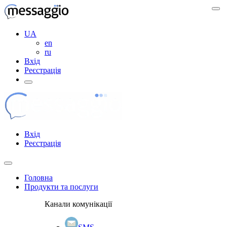
UA
en
ru
Вхід
Реєстрація
Вхід
Реєстрація
Головна
Продукти та послуги
Канали комунікації