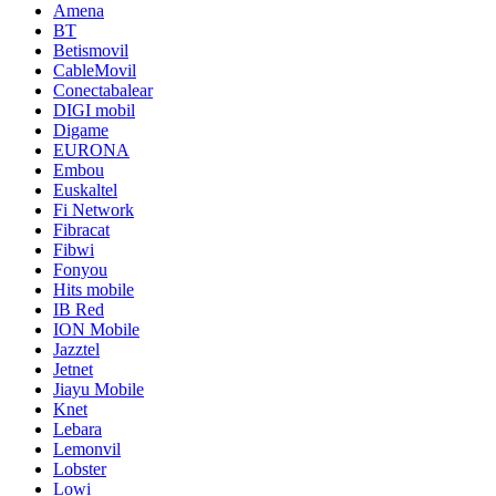
Amena
BT
Betismovil
CableMovil
Conectabalear
DIGI mobil
Digame
EURONA
Embou
Euskaltel
Fi Network
Fibracat
Fibwi
Fonyou
Hits mobile
IB Red
ION Mobile
Jazztel
Jetnet
Jiayu Mobile
Knet
Lebara
Lemonvil
Lobster
Lowi