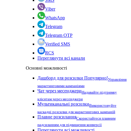
SMS
Viber
WhatsApp
Telegram
Telegram OTP
Verified SMS
RCS
Переглянути всі канали
Основні можливості
Дашборд для розсилки
Популярно!
Управління
маркетинговими кампаніями
Чат через месенджери
Надавайте підтримку
клієнтам через месенджери
Мультиканальні розсилки
Використовуйте
каскадні розсилки для маркетингових кампаній
Плавне розсилання
Скористайтеся плавним
надсиланням для підвищення конверсії
Переглянути всі можливості