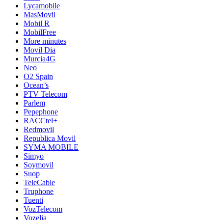
Lycamobile
MasMovil
Mobil R
MobilFree
More minutes
Movil Dia
Murcia4G
Neo
O2 Spain
Ocean’s
PTV Telecom
Parlem
Pepephone
RACCtel+
Redmovil
Republica Movil
SYMA MOBILE
Simyo
Soymovil
Suop
TeleCable
Truphone
Tuenti
VozTelecom
Vozelia