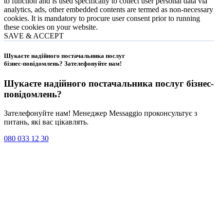
to function and is used specifically to collect user personal data via
analytics, ads, other embedded contents are termed as non-necessary
cookies. It is mandatory to procure user consent prior to running
these cookies on your website.
SAVE & ACCEPT
Шукаєте надійного постачальника послуг
бізнес-повідомлень?
Зателефонуйте нам
!
Шукаєте надійного постачальника послуг
бізнес-
повідомлень
?
Зателефонуйте нам! Менеджер Messaggio проконсультує з
питань, які вас цікавлять.
080 033 12 30