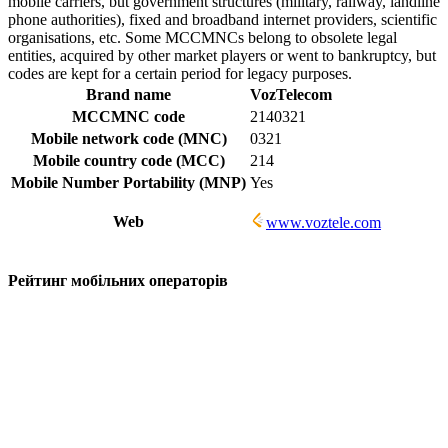
mobile carriers, but government structures (military, railway, landline
phone authorities), fixed and broadband internet providers, scientific
organisations, etc. Some MCCMNCs belong to obsolete legal
entities, acquired by other market players or went to bankruptcy, but
codes are kept for a certain period for legacy purposes.
Brand name
VozTelecom
MCCMNC code
2140321
Mobile network code (MNC)
0321
Mobile country code (MCC)
214
Mobile Number Portability (MNP)
Yes
Web
www.voztele.com
Рейтинг мобільних операторів