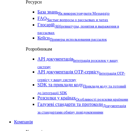
Ресурси
База знань
Як використовувати Messaggio
FAQ
Частые вопросы о рассылках и чатах
Глосарій
Аббревиатуры, понятия и выражения в
рассылках
Кейси
Примеры использования рассылок
Розробникам
API документація
Інтеграція розсилок у вашу
систему
API документація OTP-сервісу
Інтеграція OTP-
сервісу у вашу систему
SDK та приклади коду
Приклади коду та готовий
до інтеграції SDK
Розсилки у країнах
Особливості розсилки країнами
Галузеві стандарти та протоколи
Документація
за стандартами обміну повідомленнями
Компанія