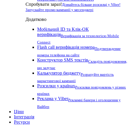
Спробувати зараз!
Дізнайтесь більше розсилці у Viber!
Запускайте промо-кампанії у месенджері
Додатково
Мобільний ID та Клік-ОК
верифікація
Верифікація за технологією Mobile
Connect
Flash call верифікація номера
Подтверждение
номера телефона на сайте
Конструктор SMS текстів
Складіть повідомлення,
що залучає
Калькулятор бюджету
Розрахуйте вартість
маркетингової кампанії
Розсилки у країнах
Розсилки повідомлень у різних
країнах
Реклама у Viber
Рекламні банери і оголошення у
Вайбер
Ціни
Інтеграція
Ресурси