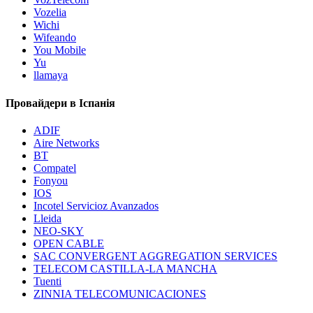
Vozelia
Wichi
Wifeando
You Mobile
Yu
llamaya
Провайдери в Іспанія
ADIF
Aire Networks
BT
Compatel
Fonyou
IOS
Incotel Servicioz Avanzados
Lleida
NEO-SKY
OPEN CABLE
SAC CONVERGENT AGGREGATION SERVICES
TELECOM CASTILLA-LA MANCHA
Tuenti
ZINNIA TELECOMUNICACIONES