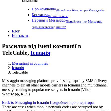
Компанія
Про компанію
Дізнайтесь більше про Месседжіо
Контакти
Напишіть нам!
Переваги Messaggio
Дізнайтеся чим Messaggio
відрізняється від інших!
Блог
Контакти
Розсилка від імені компанії в
TeleCable,
Іспанія
Messaging in countries
Іспанія
TeleCable
Messaggio messaging platform provides high-quality SMS delivery
channels to eir, all other mobile carriers in Іспанія and multichannel
message routing to popular messengers in Іспанія (Viber,
WhatsApp, RCS)
Back to Messaging in Іспанія
Подробнее про оператора
There are cases when mobile network codes are occupied not by