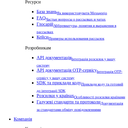
Ресурси
База знань
Як використовувати Messaggio
FAQ
Частые вопросы о рассылках и чатах
Глосарій
Аббревиатуры, понятия и выражения в
рассылках
Кейси
Примеры использования рассылок
Розробникам
API документація
Інтеграція розсилок у вашу
систему
API документація OTP-сервісу
Інтеграція OTP-
сервісу у вашу систему
SDK та приклади коду
Приклади коду та готовий
до інтеграції SDK
Розсилки у країнах
Особливості розсилки країнами
Галузеві стандарти та протоколи
Документація
за стандартами обміну повідомленнями
Компанія