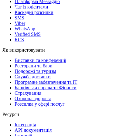
Платформа Messaggio
Чат із клієнтами
Каскадні розсилки
SMS
Viber
WhatsApp
Verified SMS
RCS
Як використовувати
Виставки та конференції
Ресторани та бари
Подорожі та туризм
Служба доставки
Програмне забезпечення та IT
Банківська справа та Фінанси
Страхування
Охорона здоров'я
Розсилка у сфері послуг
Ресурси
Інтеграція
API документація
Глосарій