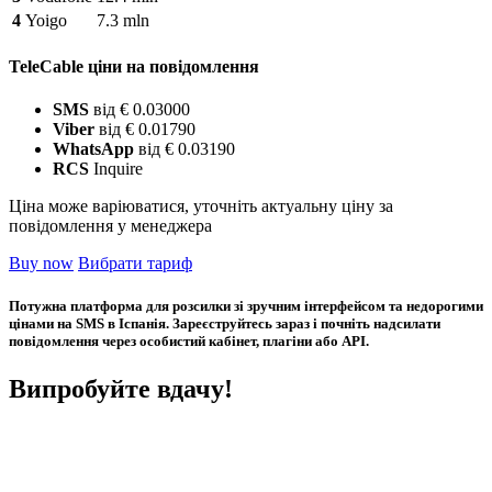
4
Yoigo
7.3 mln
TeleCable ціни на повідомлення
SMS
від € 0.03000
Viber
від € 0.01790
WhatsApp
від € 0.03190
RCS
Inquire
Ціна може варіюватися, уточніть актуальну ціну за
повідомлення у менеджера
Buy now
Вибрати тариф
Потужна платформа для розсилки зі зручним інтерфейсом та недорогими
цінами на SMS в Іспанія. Зареєструйтесь зараз і почніть надсилати
повідомлення через особистий кабінет, плагіни або API.
Випробуйте вдачу!