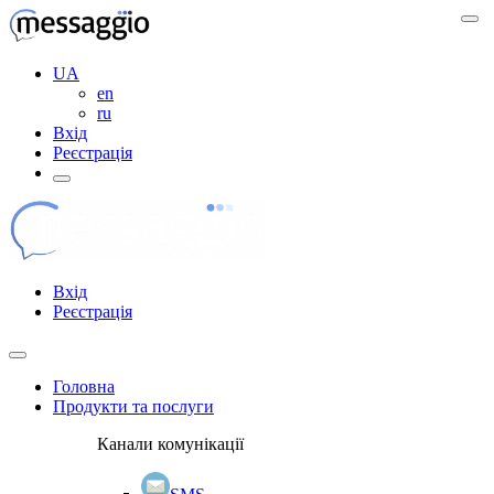
UA
en
ru
Вхід
Реєстрація
Вхід
Реєстрація
Головна
Продукти та послуги
Канали комунікації