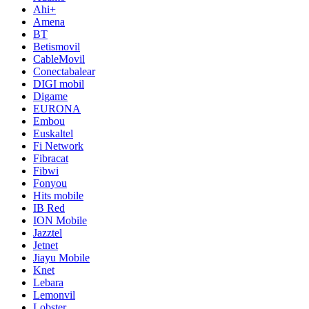
Ahi+
Amena
BT
Betismovil
CableMovil
Conectabalear
DIGI mobil
Digame
EURONA
Embou
Euskaltel
Fi Network
Fibracat
Fibwi
Fonyou
Hits mobile
IB Red
ION Mobile
Jazztel
Jetnet
Jiayu Mobile
Knet
Lebara
Lemonvil
Lobster