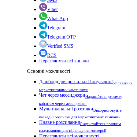
SMS
Viber
WhatsApp
Telegram
Telegram OTP
Verified SMS
RCS
Переглянути всі канали
Основні можливості
Дашборд для розсилки
Популярно!
Управління
маркетинговими кампаніями
Чат через месенджери
Надавайте підтримку
клієнтам через месенджери
Мультиканальні розсилки
Використовуйте
каскадні розсилки для маркетингових кампаній
Плавне розсилання
Скористайтеся плавним
надсиланням для підвищення конверсії
Переглянути всі можливості