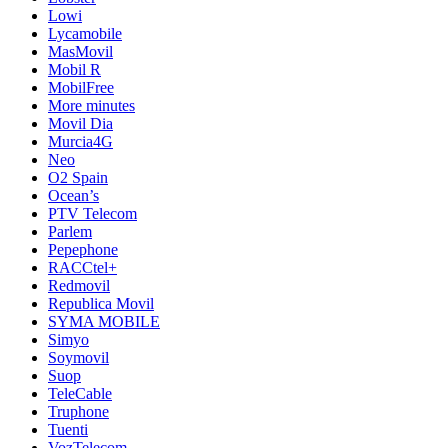
Lowi
Lycamobile
MasMovil
Mobil R
MobilFree
More minutes
Movil Dia
Murcia4G
Neo
O2 Spain
Ocean’s
PTV Telecom
Parlem
Pepephone
RACCtel+
Redmovil
Republica Movil
SYMA MOBILE
Simyo
Soymovil
Suop
TeleCable
Truphone
Tuenti
VozTelecom