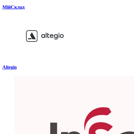
МійСклад
Altegio