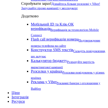
Спробувати зараз!
Дізнайтесь більше розсилці у Viber!
Запускайте промо-кампанії у месенджері
Додатково
Мобільний ID та Клік-ОК
верифікація
Верифікація за технологією Mobile
Connect
Flash call верифікація номера
Подтверждение
номера телефона на сайте
Конструктор SMS текстів
Складіть повідомлення,
що залучає
Калькулятор бюджету
Розрахуйте вартість
маркетингової кампанії
Розсилки у країнах
Розсилки повідомлень у різних
країнах
Реклама у Viber
Рекламні банери і оголошення у
Вайбер
Ціни
Інтеграція
Ресурси