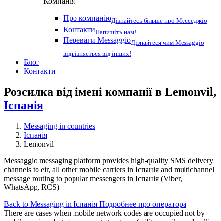
Компанія
Про компанію
Дізнайтесь більше про Месседжіо
Контакти
Напишіть нам!
Переваги Messaggio
Дізнайтеся чим Messaggio
відрізняється від інших!
Блог
Контакти
Розсилка від імені компанії в Lemonvil,
Іспанія
Messaging in countries
Іспанія
Lemonvil
Messaggio messaging platform provides high-quality SMS delivery
channels to eir, all other mobile carriers in Іспанія and multichannel
message routing to popular messengers in Іспанія (Viber,
WhatsApp, RCS)
Back to Messaging in Іспанія
Подробнее про оператора
There are cases when mobile network codes are occupied not by