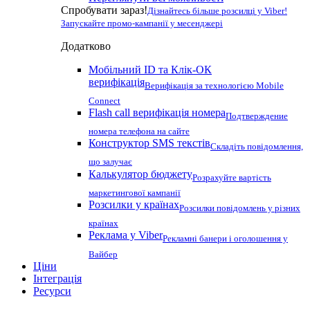
Спробувати зараз!
Дізнайтесь більше розсилці у Viber!
Запускайте промо-кампанії у месенджері
Додатково
Мобільний ID та Клік-ОК
верифікація
Верифікація за технологією Mobile
Connect
Flash call верифікація номера
Подтверждение
номера телефона на сайте
Конструктор SMS текстів
Складіть повідомлення,
що залучає
Калькулятор бюджету
Розрахуйте вартість
маркетингової кампанії
Розсилки у країнах
Розсилки повідомлень у різних
країнах
Реклама у Viber
Рекламні банери і оголошення у
Вайбер
Ціни
Інтеграція
Ресурси