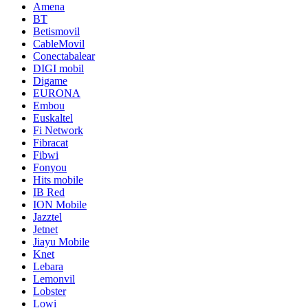
Amena
BT
Betismovil
CableMovil
Conectabalear
DIGI mobil
Digame
EURONA
Embou
Euskaltel
Fi Network
Fibracat
Fibwi
Fonyou
Hits mobile
IB Red
ION Mobile
Jazztel
Jetnet
Jiayu Mobile
Knet
Lebara
Lemonvil
Lobster
Lowi