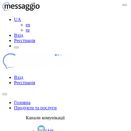
UA
en
ru
Вхід
Реєстрація
Вхід
Реєстрація
Головна
Продукти та послуги
Канали комунікації