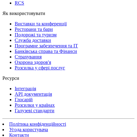
RCS
Як використовувати
Виставки та конференції
Ресторани та бари
Подорожі та туризм
Служба доставки
Програмне забезпечення та IT
Банківська справа та Фінанси
Страхування
Охорона здоров'я
Розсилка у сфері послуг
Ресурси
Інтеграція
API документація
Глосарій
Розсилки у країнах
Галузеві стандарти
Політика конфіденційності
Угода користувача
Контакти