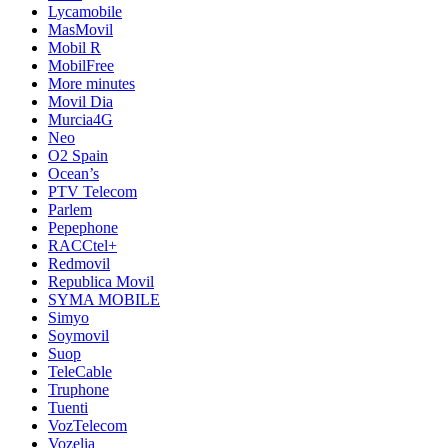
Lycamobile
MasMovil
Mobil R
MobilFree
More minutes
Movil Dia
Murcia4G
Neo
O2 Spain
Ocean’s
PTV Telecom
Parlem
Pepephone
RACCtel+
Redmovil
Republica Movil
SYMA MOBILE
Simyo
Soymovil
Suop
TeleCable
Truphone
Tuenti
VozTelecom
Vozelia