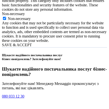
function properly. This category only includes cookies that ensures
basic functionalities and security features of the website. These
cookies do not store any personal information.
Non-necessary
Non-necessary
Any cookies that may not be particularly necessary for the website
to function and is used specifically to collect user personal data via
analytics, ads, other embedded contents are termed as non-necessary
cookies. It is mandatory to procure user consent prior to running
these cookies on your website.
SAVE & ACCEPT
Шукаєте надійного постачальника послуг
бізнес-повідомлень?
Зателефонуйте нам
!
Шукаєте надійного постачальника послуг
бізнес-
повідомлень
?
Зателефонуйте нам! Менеджер Messaggio проконсультує з
питань, які вас цікавлять.
080 033 12 30