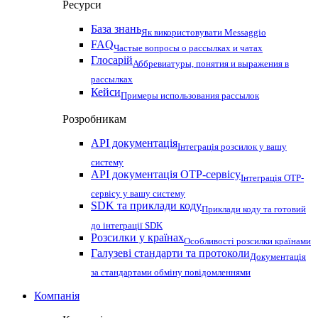
Ресурси
База знань
Як використовувати Messaggio
FAQ
Частые вопросы о рассылках и чатах
Глосарій
Аббревиатуры, понятия и выражения в
рассылках
Кейси
Примеры использования рассылок
Розробникам
API документація
Інтеграція розсилок у вашу
систему
API документація OTP-сервісу
Інтеграція OTP-
сервісу у вашу систему
SDK та приклади коду
Приклади коду та готовий
до інтеграції SDK
Розсилки у країнах
Особливості розсилки країнами
Галузеві стандарти та протоколи
Документація
за стандартами обміну повідомленнями
Компанія