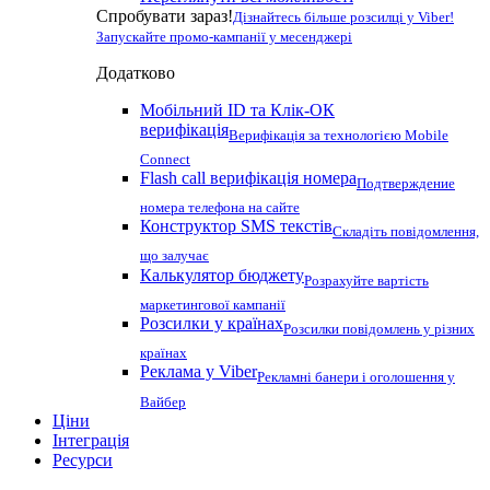
Спробувати зараз!
Дізнайтесь більше розсилці у Viber!
Запускайте промо-кампанії у месенджері
Додатково
Мобільний ID та Клік-ОК
верифікація
Верифікація за технологією Mobile
Connect
Flash call верифікація номера
Подтверждение
номера телефона на сайте
Конструктор SMS текстів
Складіть повідомлення,
що залучає
Калькулятор бюджету
Розрахуйте вартість
маркетингової кампанії
Розсилки у країнах
Розсилки повідомлень у різних
країнах
Реклама у Viber
Рекламні банери і оголошення у
Вайбер
Ціни
Інтеграція
Ресурси