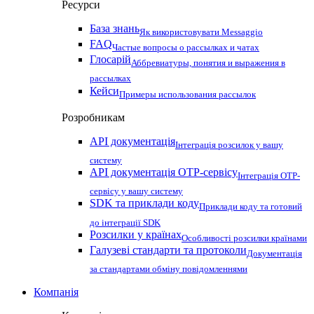
Ресурси
База знань
Як використовувати Messaggio
FAQ
Частые вопросы о рассылках и чатах
Глосарій
Аббревиатуры, понятия и выражения в
рассылках
Кейси
Примеры использования рассылок
Розробникам
API документація
Інтеграція розсилок у вашу
систему
API документація OTP-сервісу
Інтеграція OTP-
сервісу у вашу систему
SDK та приклади коду
Приклади коду та готовий
до інтеграції SDK
Розсилки у країнах
Особливості розсилки країнами
Галузеві стандарти та протоколи
Документація
за стандартами обміну повідомленнями
Компанія