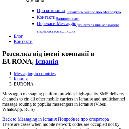
Компанія
Про компанію
Дізнайтесь більше про Месседжіо
Контакти
Напишіть нам!
Переваги Messaggio
Дізнайтеся чим Messaggio
відрізняється від інших!
Блог
Контакти
Розсилка від імені компанії в
EURONA,
Іспанія
Messaging in countries
Іспанія
EURONA
Messaggio messaging platform provides high-quality SMS delivery
channels to eir, all other mobile carriers in Іспанія and multichannel
message routing to popular messengers in Іспанія (Viber,
WhatsApp, RCS)
Back to Messaging in Іспанія
Подробнее про оператора
There are cases when mobile network codes are occupied not by