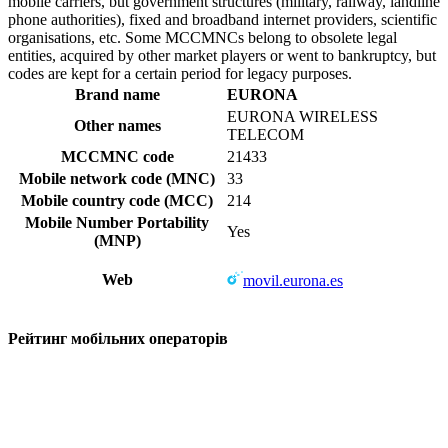
mobile carriers, but government structures (military, railway, landline
phone authorities), fixed and broadband internet providers, scientific
organisations, etc. Some MCCMNCs belong to obsolete legal
entities, acquired by other market players or went to bankruptcy, but
codes are kept for a certain period for legacy purposes.
Brand name
EURONA
EURONA WIRELESS
Other names
TELECOM
MCCMNC code
21433
Mobile network code (MNC)
33
Mobile country code (MCC)
214
Mobile Number Portability
Yes
(MNP)
Web
movil.eurona.es
Рейтинг мобільних операторів