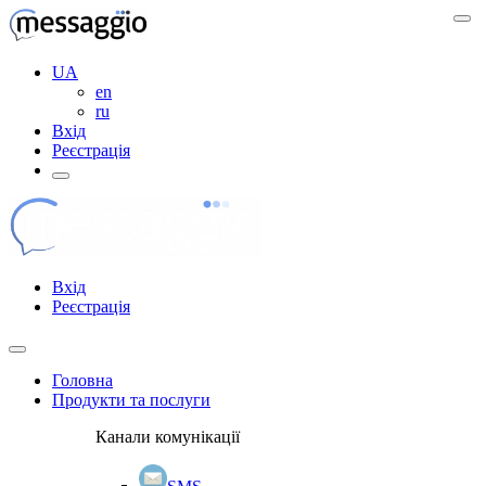
UA
en
ru
Вхід
Реєстрація
Вхід
Реєстрація
Головна
Продукти та послуги
Канали комунікації