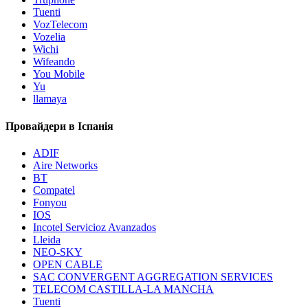
Tuenti
VozTelecom
Vozelia
Wichi
Wifeando
You Mobile
Yu
llamaya
Провайдери в Іспанія
ADIF
Aire Networks
BT
Compatel
Fonyou
IOS
Incotel Servicioz Avanzados
Lleida
NEO-SKY
OPEN CABLE
SAC CONVERGENT AGGREGATION SERVICES
TELECOM CASTILLA-LA MANCHA
Tuenti