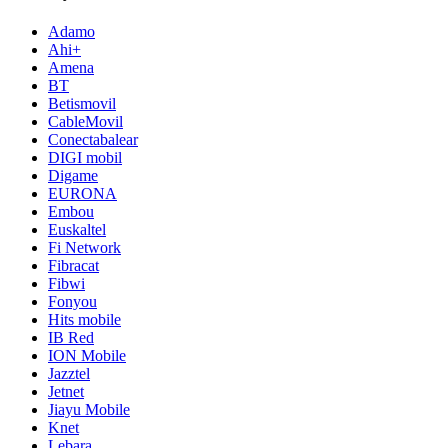
Adamo
Ahi+
Amena
BT
Betismovil
CableMovil
Conectabalear
DIGI mobil
Digame
EURONA
Embou
Euskaltel
Fi Network
Fibracat
Fibwi
Fonyou
Hits mobile
IB Red
ION Mobile
Jazztel
Jetnet
Jiayu Mobile
Knet
Lebara