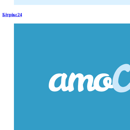
Бітрікс24