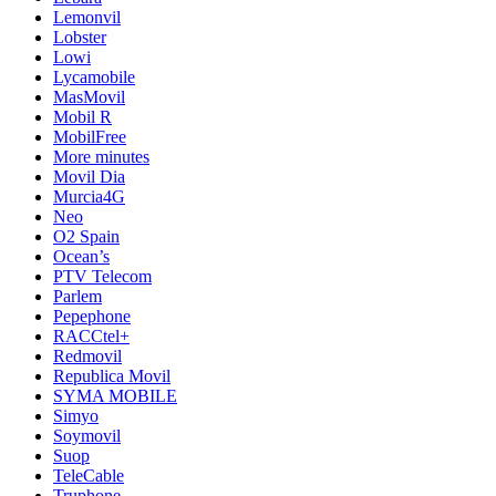
Lemonvil
Lobster
Lowi
Lycamobile
MasMovil
Mobil R
MobilFree
More minutes
Movil Dia
Murcia4G
Neo
O2 Spain
Ocean’s
PTV Telecom
Parlem
Pepephone
RACCtel+
Redmovil
Republica Movil
SYMA MOBILE
Simyo
Soymovil
Suop
TeleCable
Truphone