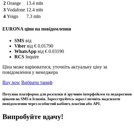
2
Orange
13.4 mln
3
Vodafone
12.4 mln
4
Yoigo
7.3 mln
EURONA ціни на повідомлення
SMS
від
Viber
від € 0.01790
WhatsApp
від € 0.03190
RCS
Inquire
Ціна може варіюватися, уточніть актуальну ціну за
повідомлення у менеджера
Buy now
Вибрати тариф
Потужна платформа для розсилки зі зручним інтерфейсом та недорогими
цінами на SMS в Іспанія. Зареєструйтесь зараз і почніть надсилати
повідомлення через особистий кабінет, плагіни або API.
Випробуйте вдачу!