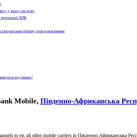
у
вісу у вашу систему
 інтеграції SDK
 стандартами обміну повідомленнями
зняється від інших!
Bank Mobile,
Південно-Африканська Респ
annels to eir, all other mobile carriers in Південно-Африканська Рес