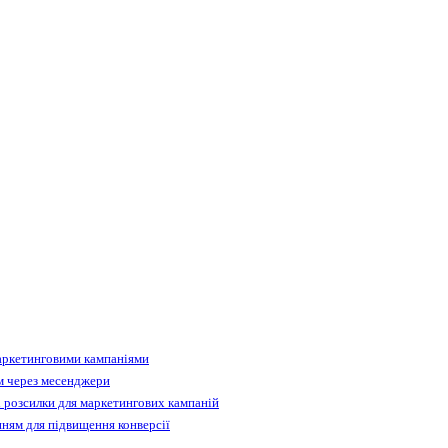
аркетинговими кампаніями
м через месенджери
 розсилки для маркетингових кампаній
ням для підвищення конверсії