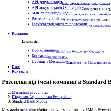
API документація
Інтеграція розсилок у вашу систем
API документація OTP-сервісу
Інтеграція OTP-сер
SDK та приклади коду
Приклади коду та готовий до
Розсилки у країнах
Особливості розсилки країнами
Галузеві стандарти та протоколи
Документація за
Компанія
Компанія
Про компанію
Дізнайтесь більше про Месседжіо
Контакти
Напишіть нам!
Переваги Messaggio
Дізнайтеся чим Messaggio відрі
Блог
Контакти
Розсилка від імені компанії в Standard 
Messaging in countries
Південно-Африканська Республіка
Standard Bank Mobile
Messaggio messaging platform provides high-quality SMS delivery ch