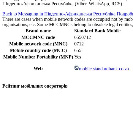
Південно-Африканська Республіка (Viber, WhatsApp, RCS)
Back to Messaging in Південно-Африканська Республіка
Подробн
There are cases when mobile network codes are occupied not by mobile c
organisations, etc. Some MCCMNCs belong to obsolete legal entities, a
Brand name
Standard Bank Mobile
MCCMNC code
6550712
Mobile network code (MNC)
0712
Mobile country code (MCC)
655
Mobile Number Portability (MNP)
Yes
Web
mobile.standardbank.co.za
Рейтинг мобільних операторів