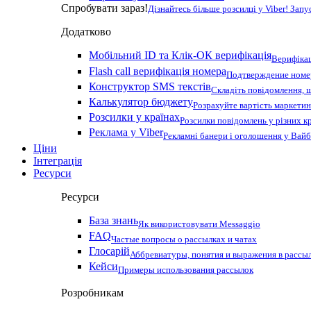
Спробувати зараз!
Дізнайтесь більше розсилці у Viber! Зап
Додатково
Мобільний ID та Клік-ОК верифікація
Верифікац
Flash call верифікація номера
Подтверждение номер
Конструктор SMS текстів
Складіть повідомлення, 
Калькулятор бюджету
Розрахуйте вартість маркетин
Розсилки у країнах
Розсилки повідомлень у різних к
Реклама у Viber
Рекламні банери і оголошення у Вай
Ціни
Інтеграція
Ресурси
Ресурси
База знань
Як використовувати Messaggio
FAQ
Частые вопросы о рассылках и чатах
Глосарій
Аббревиатуры, понятия и выражения в рассы
Кейси
Примеры использования рассылок
Розробникам