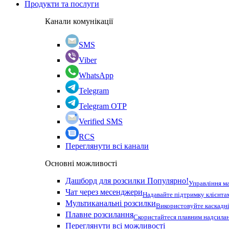
Продукти та послуги
Канали комунікації
SMS
Viber
WhatsApp
Telegram
Telegram OTP
Verified SMS
RCS
Переглянути всі канали
Основні можливості
Дашборд для розсилки
Популярно!
Управління м
Чат через месенджери
Надавайте підтримку клієнта
Мультиканальні розсилки
Використовуйте каскадні
Плавне розсилання
Скористайтеся плавним надсилан
Переглянути всі можливості