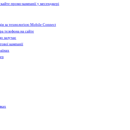
ускайте промо-кампанії у месенджері
ія за технологією Mobile Connect
а телефона на сайте
що залучає
гової кампанії
раїнах
бер
лках