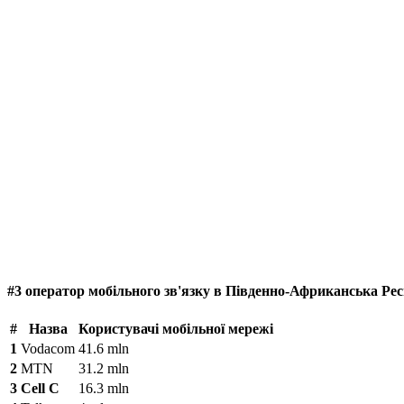
#3 оператор мобільного зв'язку в Південно-Африканська Рес
#
Назва
Користувачі мобільної мережі
1
Vodacom
41.6 mln
2
MTN
31.2 mln
3
Cell C
16.3 mln