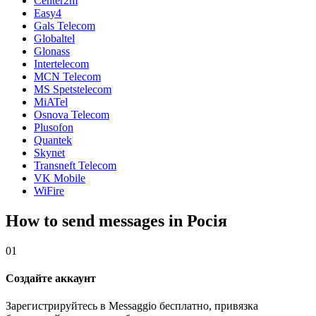
Center2m
Easy4
Gals Telecom
Globaltel
Glonass
Intertelecom
MCN Telecom
MS Spetstelecom
MiATel
Osnova Telecom
Plusofon
Quantek
Skynet
Transneft Telecom
VK Mobile
WiFire
How to send messages in Росія
01
Создайте аккаунт
Зарегистрируйтесь в Messaggio бесплатно, привязка