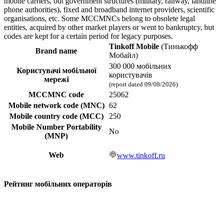
mobile carriers, but government structures (military, railway, landline
phone authorities), fixed and broadband internet providers, scientific
organisations, etc. Some MCCMNCs belong to obsolete legal
entities, acquired by other market players or went to bankruptcy, but
codes are kept for a certain period for legacy purposes.
Tinkoff Mobile
(Тинькофф
Brand name
Мобайл)
300 000 мобільних
Користувачі мобільної
користувачів
мережі
(report dated 09/08/2026)
MCCMNC code
25062
Mobile network code (MNC)
62
Mobile country code (MCC)
250
Mobile Number Portability
No
(MNP)
Web
www.tinkoff.ru
Рейтинг мобільних операторів