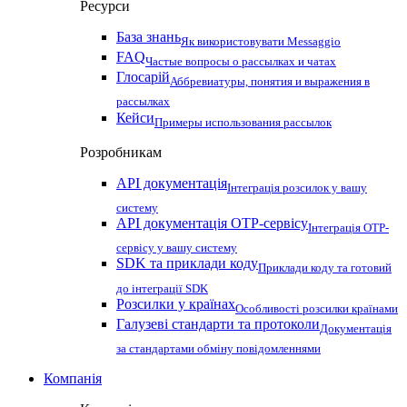
Ресурси
База знань
Як використовувати Messaggio
FAQ
Частые вопросы о рассылках и чатах
Глосарій
Аббревиатуры, понятия и выражения в
рассылках
Кейси
Примеры использования рассылок
Розробникам
API документація
Інтеграція розсилок у вашу
систему
API документація OTP-сервісу
Інтеграція OTP-
сервісу у вашу систему
SDK та приклади коду
Приклади коду та готовий
до інтеграції SDK
Розсилки у країнах
Особливості розсилки країнами
Галузеві стандарти та протоколи
Документація
за стандартами обміну повідомленнями
Компанія