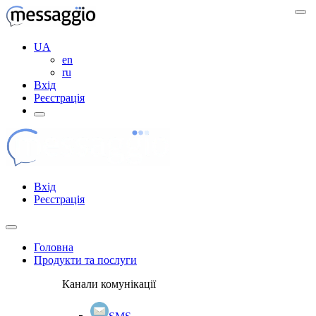
UA
en
ru
Вхід
Реєстрація
Вхід
Реєстрація
Головна
Продукти та послуги
Канали комунікації