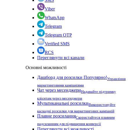
SMS
Viber
WhatsApp
Telegram
Telegram OTP
Verified SMS
RCS
Переглянути всі канали
Основні можливості
Дашборд для розсилки
Популярно!
Управління
маркетинговими кампаніями
Чат через месенджери
Надавайте підтримку
клієнтам через месенджери
Мультиканальні розсилки
Використовуйте
каскадні розсилки для маркетингових кампаній
Плавне розсилання
Скористайтеся плавним
надсиланням для підвищення конверсії
Переглянути всі можливості