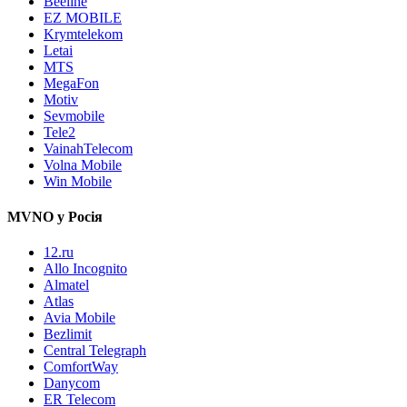
Beeline
EZ MOBILE
Krymtelekom
Letai
MTS
MegaFon
Motiv
Sevmobile
Tele2
VainahTelecom
Volna Mobile
Win Mobile
MVNO у Росія
12.ru
Allo Incognito
Almatel
Atlas
Avia Mobile
Bezlimit
Central Telegraph
ComfortWay
Danycom
ER Telecom