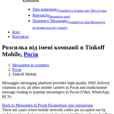
Компанія
Про компанію
Дізнайтесь більше про Месседжіо
Контакти
Напишіть нам!
Переваги Messaggio
Дізнайтеся чим Messaggio
відрізняється від інших!
Блог
Контакти
Розсилка від імені компанії в Tinkoff
Mobile,
Росія
Messaging in countries
Росія
Tinkoff Mobile
Messaggio messaging platform provides high-quality SMS delivery
channels to eir, all other mobile carriers in Росія and multichannel
message routing to popular messengers in Росія (Viber, WhatsApp,
RCS)
Back to Messaging in Росія
Подробнее про оператора
There are cases when mobile network codes are occupied not by