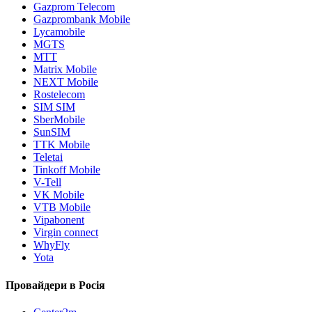
Gazprom Telecom
Gazprombank Mobile
Lycamobile
MGTS
MTT
Matrix Mobile
NEXT Mobile
Rostelecom
SIM SIM
SberMobile
SunSIM
TTK Mobile
Teletai
Tinkoff Mobile
V-Tell
VK Mobile
VTB Mobile
Vipabonent
Virgin connect
WhyFly
Yota
Провайдери в Росія