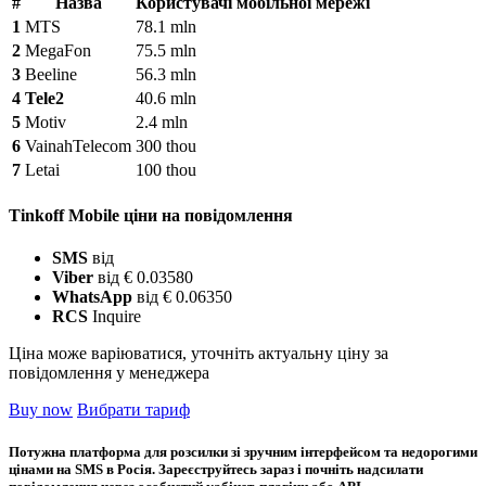
#
Назва
Користувачі мобільної мережі
1
MTS
78.1 mln
2
MegaFon
75.5 mln
3
Beeline
56.3 mln
4
Tele2
40.6 mln
5
Motiv
2.4 mln
6
VainahTelecom
300 thou
7
Letai
100 thou
Tinkoff Mobile ціни на повідомлення
SMS
від
Viber
від € 0.03580
WhatsApp
від € 0.06350
RCS
Inquire
Ціна може варіюватися, уточніть актуальну ціну за
повідомлення у менеджера
Buy now
Вибрати тариф
Потужна платформа для розсилки зі зручним інтерфейсом та недорогими
цінами на SMS в Росія. Зареєструйтесь зараз і почніть надсилати