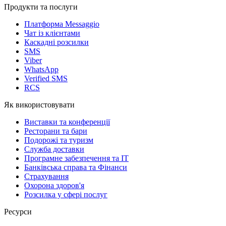
Продукти та послуги
Платформа Messaggio
Чат із клієнтами
Каскадні розсилки
SMS
Viber
WhatsApp
Verified SMS
RCS
Як використовувати
Виставки та конференції
Ресторани та бари
Подорожі та туризм
Служба доставки
Програмне забезпечення та IT
Банківська справа та Фінанси
Страхування
Охорона здоров'я
Розсилка у сфері послуг
Ресурси