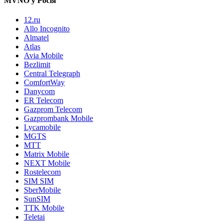
MVNO у Росія
12.ru
Allo Incognito
Almatel
Atlas
Avia Mobile
Bezlimit
Central Telegraph
ComfortWay
Danycom
ER Telecom
Gazprom Telecom
Gazprombank Mobile
Lycamobile
MGTS
MTT
Matrix Mobile
NEXT Mobile
Rostelecom
SIM SIM
SberMobile
SunSIM
TTK Mobile
Teletai