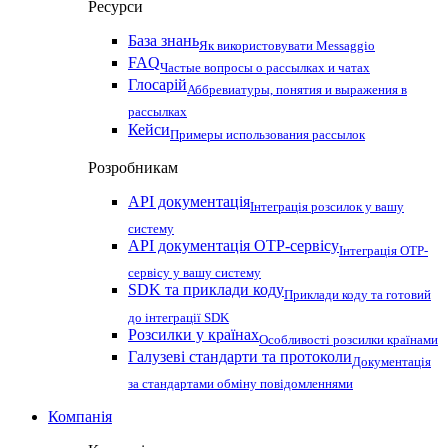
Ресурси
База знань
Як використовувати Messaggio
FAQ
Частые вопросы о рассылках и чатах
Глосарій
Аббревиатуры, понятия и выражения в
рассылках
Кейси
Примеры использования рассылок
Розробникам
API документація
Інтеграція розсилок у вашу
систему
API документація OTP-сервісу
Інтеграція OTP-
сервісу у вашу систему
SDK та приклади коду
Приклади коду та готовий
до інтеграції SDK
Розсилки у країнах
Особливості розсилки країнами
Галузеві стандарти та протоколи
Документація
за стандартами обміну повідомленнями
Компанія