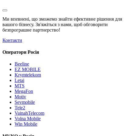
Ми впевнені, що зможемо знайти ефективне рішення для
вашого бізнесу. Зв'яжіться з нами, щоб обговорити
безпрограшне
партнерство!
Контакти
Оператори Росія
Beeline
EZ MOBILE
Krymtelekom
Letai
MTS
MegaFon
Motiv
Sevmobile
Tele2
VainahTelecom
Volna Mobile
Win Mobile