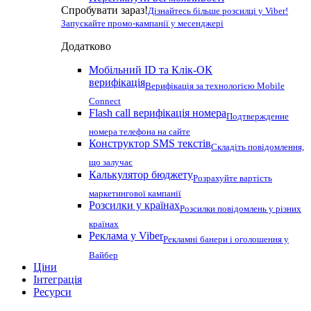
Спробувати зараз!
Дізнайтесь більше розсилці у Viber!
Запускайте промо-кампанії у месенджері
Додатково
Мобільний ID та Клік-ОК
верифікація
Верифікація за технологією Mobile
Connect
Flash call верифікація номера
Подтверждение
номера телефона на сайте
Конструктор SMS текстів
Складіть повідомлення,
що залучає
Калькулятор бюджету
Розрахуйте вартість
маркетингової кампанії
Розсилки у країнах
Розсилки повідомлень у різних
країнах
Реклама у Viber
Рекламні банери і оголошення у
Вайбер
Ціни
Інтеграція
Ресурси