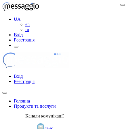
UA
en
ru
Вхід
Реєстрація
Вхід
Реєстрація
Головна
Продукти та послуги
Канали комунікації