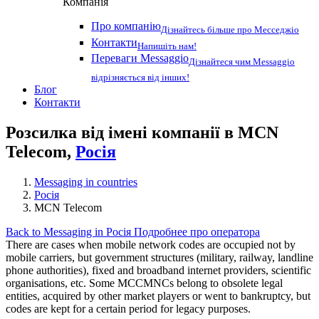
Компанія
Про компанію
Дізнайтесь більше про Месседжіо
Контакти
Напишіть нам!
Переваги Messaggio
Дізнайтеся чим Messaggio
відрізняється від інших!
Блог
Контакти
Розсилка від імені компанії в MCN
Telecom,
Росія
Messaging in countries
Росія
MCN Telecom
Back to Messaging in Росія
Подробнее про оператора
There are cases when mobile network codes are occupied not by
mobile carriers, but government structures (military, railway, landline
phone authorities), fixed and broadband internet providers, scientific
organisations, etc. Some MCCMNCs belong to obsolete legal
entities, acquired by other market players or went to bankruptcy, but
codes are kept for a certain period for legacy purposes.