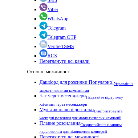
SMS
Viber
WhatsApp
Telegram
Telegram OTP
Verified SMS
RCS
Переглянути всі канали
Основні можливості
Дашборд для розсилки
Популярно!
Управління
маркетинговими кампаніями
Чат через месенджери
Надавайте підтримку
клієнтам через месенджери
Мультиканальні розсилки
Використовуйте
каскадні розсилки для маркетингових кампаній
Плавне розсилання
Скористайтеся плавним
надсиланням для підвищення конверсії
Переглянути всі можливості