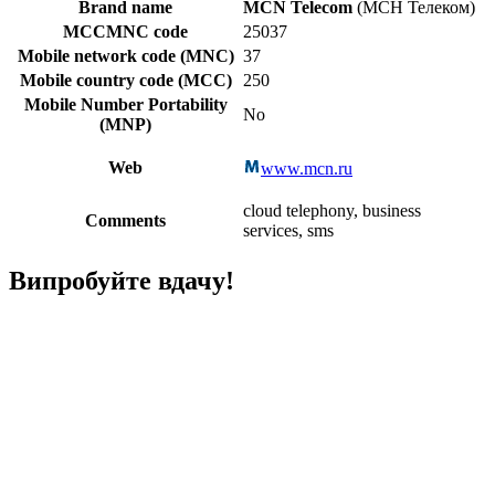
Brand name
MCN Telecom
(МСН Телеком)
MCCMNC code
25037
Mobile network code (MNC)
37
Mobile country code (MCC)
250
Mobile Number Portability
No
(MNP)
Web
www.mcn.ru
cloud telephony, business
Comments
services, sms
Випробуйте вдачу!