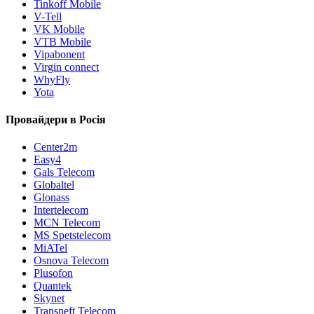
Tinkoff Mobile
V-Tell
VK Mobile
VTB Mobile
Vipabonent
Virgin connect
WhyFly
Yota
Провайдери в Росія
Center2m
Easy4
Gals Telecom
Globaltel
Glonass
Intertelecom
MCN Telecom
MS Spetstelecom
MiATel
Osnova Telecom
Plusofon
Quantek
Skynet
Transneft Telecom