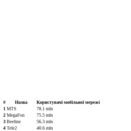
#
Назва
Користувачі мобільної мережі
1
MTS
78.1 mln
2
MegaFon
75.5 mln
3
Beeline
56.3 mln
4
Tele2
40.6 mln