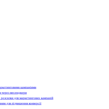
аркетинговими кампаніями
м через месенджери
 розсилки для маркетингових кампаній
ням для підвищення конверсії