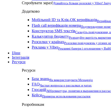
Спробувати зараз!
Дізнайтесь більше розсилці у Viber! Зап
Додатково
Мобільний ID та Клік-ОК верифікація
Верифікац
Flash call верифікація номера
Подтверждение номер
Конструктор SMS текстів
Складіть повідомлення, 
Калькулятор бюджету
Розрахуйте вартість маркетин
Розсилки у країнах
Розсилки повідомлень у різних к
Реклама у Viber
Рекламні банери і оголошення у Вай
Ціни
Інтеграція
Ресурси
Ресурси
База знань
Як використовувати Messaggio
FAQ
Частые вопросы о рассылках и чатах
Глосарій
Аббревиатуры, понятия и выражения в рассы
Кейси
Примеры использования рассылок
Розробникам