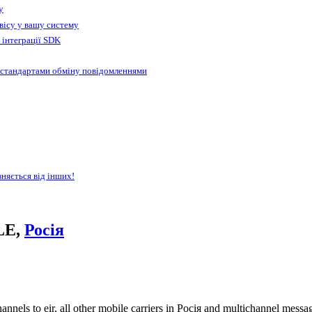
у
вісу у вашу систему
 інтеграції SDK
 стандартами обміну повідомленнями
зняється від інших!
LE,
Росія
nnels to eir, all other mobile carriers in Росія and multichannel mess