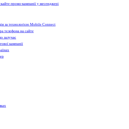
ускайте промо-кампанії у месенджері
ія за технологією Mobile Connect
а телефона на сайте
що залучає
гової кампанії
раїнах
бер
лках