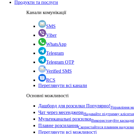
Продукти та послуги
Канали комунікації
SMS
Viber
WhatsApp
Telegram
Telegram OTP
Verified SMS
RCS
Переглянути всі канали
Основні можливості
Дашборд для розсилки
Популярно!
Управління м
Чат через месенджери
Надавайте підтримку клієнта
Мультиканальні розсилки
Використовуйте каскадні
Плавне розсилання
Скористайтеся плавним надсилан
Переглянути всі можливості