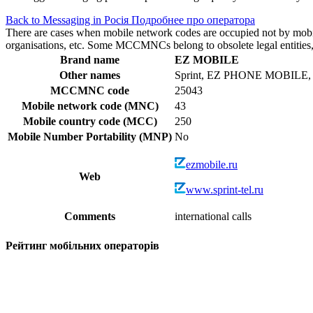
Back to Messaging in Росія
Подробнее про оператора
There are cases when mobile network codes are occupied not by mobile c
organisations, etc. Some MCCMNCs belong to obsolete legal entities, a
Brand name
EZ MOBILE
Other names
Sprint, EZ PHONE MOBILE
MCCMNC code
25043
Mobile network code (MNC)
43
Mobile country code (MCC)
250
Mobile Number Portability (MNP)
No
ezmobile.ru
Web
www.sprint-tel.ru
Comments
international calls
Рейтинг мобільних операторів