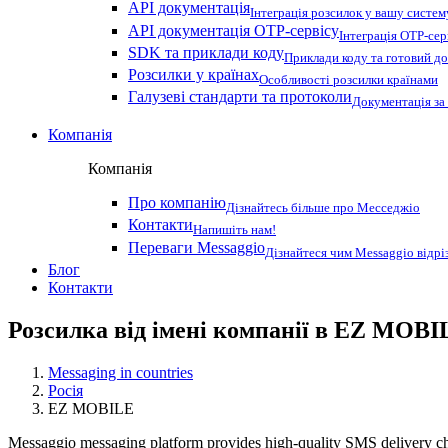
API документація
Інтеграція розсилок у вашу систем
API документація OTP-сервісу
Інтеграція OTP-сер
SDK та приклади коду
Приклади коду та готовий до
Розсилки у країнах
Особливості розсилки країнами
Галузеві стандарти та протоколи
Документація за
Компанія
Компанія
Про компанію
Дізнайтесь більше про Месседжіо
Контакти
Напишіть нам!
Переваги Messaggio
Дізнайтеся чим Messaggio відрі
Блог
Контакти
Розсилка від імені компанії в EZ MOBI
Messaging in countries
Росія
EZ MOBILE
Messaggio messaging platform provides high-quality SMS delivery cha