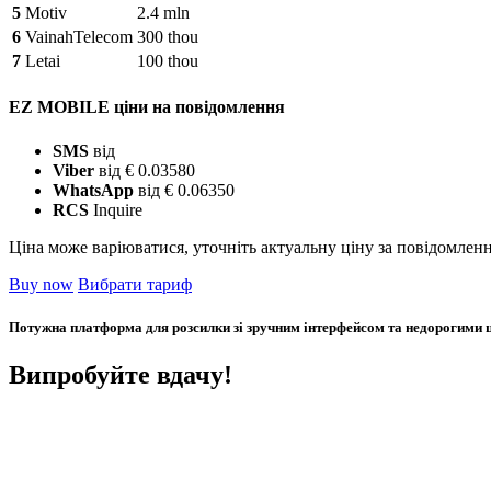
5
Motiv
2.4 mln
6
VainahTelecom
300 thou
7
Letai
100 thou
EZ MOBILE ціни на повідомлення
SMS
від
Viber
від € 0.03580
WhatsApp
від € 0.06350
RCS
Inquire
Ціна може варіюватися, уточніть актуальну ціну за повідомлен
Buy now
Вибрати тариф
Потужна платформа для розсилки зі зручним інтерфейсом та недорогими цін
Випробуйте вдачу!