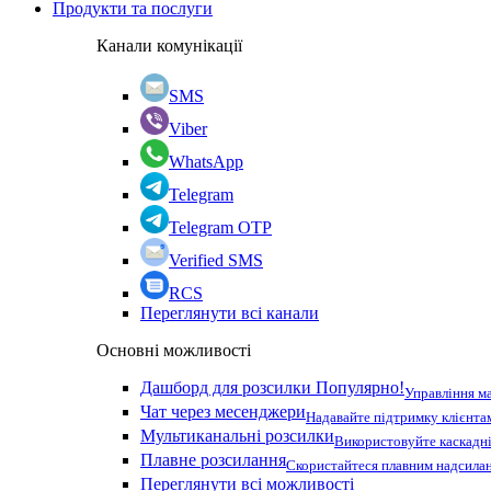
Продукти та послуги
Канали комунікації
SMS
Viber
WhatsApp
Telegram
Telegram OTP
Verified SMS
RCS
Переглянути всі канали
Основні можливості
Дашборд для розсилки
Популярно!
Управління м
Чат через месенджери
Надавайте підтримку клієнта
Мультиканальні розсилки
Використовуйте каскадні
Плавне розсилання
Скористайтеся плавним надсилан
Переглянути всі можливості