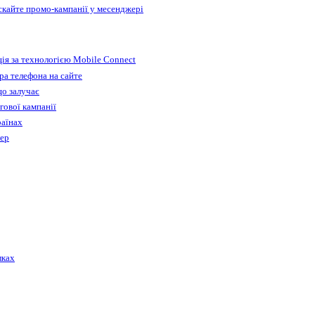
ускайте промо-кампанії у месенджері
ія за технологією Mobile Connect
а телефона на сайте
що залучає
гової кампанії
раїнах
бер
лках