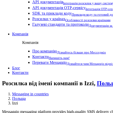
API документація
Інтеграція розсилок у вашу систем
API документація OTP-сервісу
Інтеграція OTP-сер
SDK та приклади коду
Приклади коду та готовий до
Розсилки у країнах
Особливості розсилки країнами
Галузеві стандарти та протоколи
Документація за
Компанія
Компанія
Про компанію
Дізнайтесь більше про Месседжіо
Контакти
Напишіть нам!
Переваги Messaggio
Дізнайтеся чим Messaggio відрі
Блог
Контакти
Розсилка від імені компанії в Izzi,
Поль
Messaging in countries
Польща
Izzi
Messaggio messaging platform provides high-quality SMS delivery ch