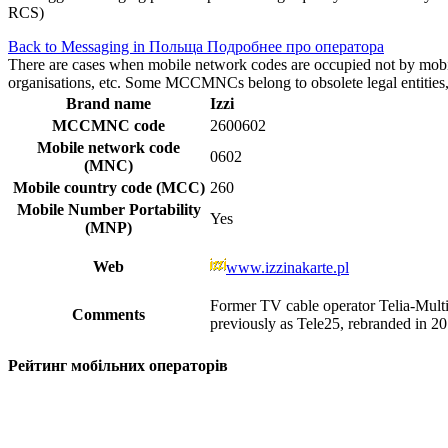
RCS)
Back to Messaging in Польща
Подробнее про оператора
There are cases when mobile network codes are occupied not by mobile c
organisations, etc. Some MCCMNCs belong to obsolete legal entities, a
Brand name
Izzi
MCCMNC code
2600602
Mobile network code
0602
(MNC)
Mobile country code (MCC)
260
Mobile Number Portability
Yes
(MNP)
Web
www.izzinakarte.pl
Former TV cable operator Telia-Multi
Comments
previously as Tele25, rebranded in 20
Рейтинг мобільних операторів