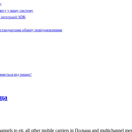
у
вісу у вашу систему
 інтеграції SDK
 стандартами обміну повідомленнями
зняється від інших!
ща
annels to eir, all other mobile carriers in Польща and multichannel m