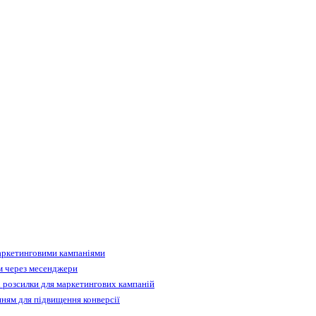
аркетинговими кампаніями
м через месенджери
 розсилки для маркетингових кампаній
ням для підвищення конверсії