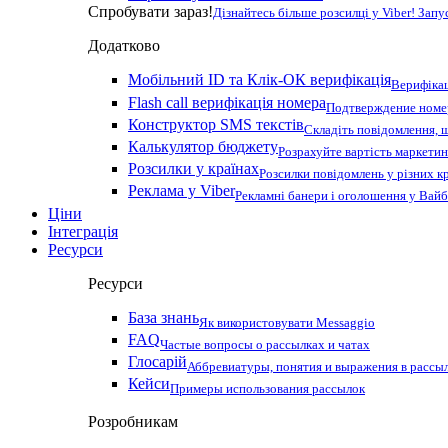
Спробувати зараз!
Дізнайтесь більше розсилці у Viber! Зап
Додатково
Мобільний ID та Клік-ОК верифікація
Верифікац
Flash call верифікація номера
Подтверждение номер
Конструктор SMS текстів
Складіть повідомлення, 
Калькулятор бюджету
Розрахуйте вартість маркетин
Розсилки у країнах
Розсилки повідомлень у різних к
Реклама у Viber
Рекламні банери і оголошення у Вай
Ціни
Інтеграція
Ресурси
Ресурси
База знань
Як використовувати Messaggio
FAQ
Частые вопросы о рассылках и чатах
Глосарій
Аббревиатуры, понятия и выражения в рассы
Кейси
Примеры использования рассылок
Розробникам