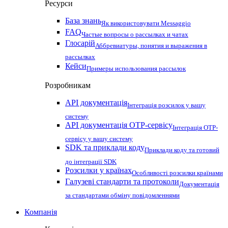
Ресурси
База знань
Як використовувати Messaggio
FAQ
Частые вопросы о рассылках и чатах
Глосарій
Аббревиатуры, понятия и выражения в
рассылках
Кейси
Примеры использования рассылок
Розробникам
API документація
Інтеграція розсилок у вашу
систему
API документація OTP-сервісу
Інтеграція OTP-
сервісу у вашу систему
SDK та приклади коду
Приклади коду та готовий
до інтеграції SDK
Розсилки у країнах
Особливості розсилки країнами
Галузеві стандарти та протоколи
Документація
за стандартами обміну повідомленнями
Компанія