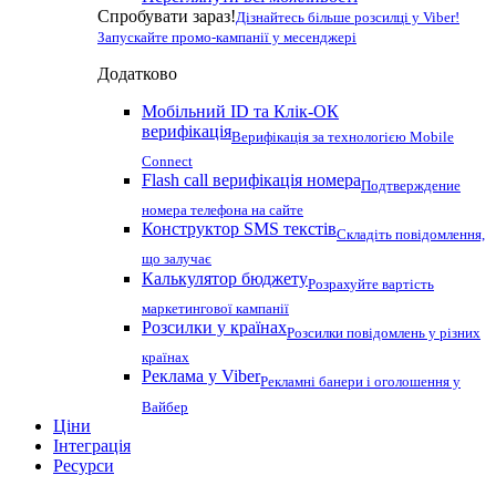
Спробувати зараз!
Дізнайтесь більше розсилці у Viber!
Запускайте промо-кампанії у месенджері
Додатково
Мобільний ID та Клік-ОК
верифікація
Верифікація за технологією Mobile
Connect
Flash call верифікація номера
Подтверждение
номера телефона на сайте
Конструктор SMS текстів
Складіть повідомлення,
що залучає
Калькулятор бюджету
Розрахуйте вартість
маркетингової кампанії
Розсилки у країнах
Розсилки повідомлень у різних
країнах
Реклама у Viber
Рекламні банери і оголошення у
Вайбер
Ціни
Інтеграція
Ресурси