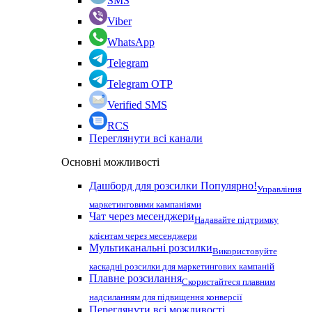
SMS
Viber
WhatsApp
Telegram
Telegram OTP
Verified SMS
RCS
Переглянути всі канали
Основні можливості
Дашборд для розсилки
Популярно!
Управління
маркетинговими кампаніями
Чат через месенджери
Надавайте підтримку
клієнтам через месенджери
Мультиканальні розсилки
Використовуйте
каскадні розсилки для маркетингових кампаній
Плавне розсилання
Скористайтеся плавним
надсиланням для підвищення конверсії
Переглянути всі можливості