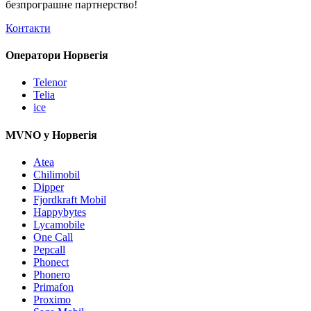
безпрограшне
партнерство!
Контакти
Оператори Норвегія
Telenor
Telia
ice
MVNO у Норвегія
Atea
Chilimobil
Dipper
Fjordkraft Mobil
Happybytes
Lycamobile
One Call
Pepcall
Phonect
Phonero
Primafon
Proximo