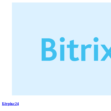
Бітрікс24