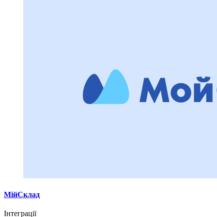
МійСклад
Інтеграції