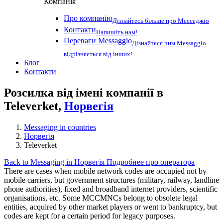
Компанія
Про компанію
Дізнайтесь більше про Месседжіо
Контакти
Напишіть нам!
Переваги Messaggio
Дізнайтеся чим Messaggio
відрізняється від інших!
Блог
Контакти
Розсилка від імені компанії в
Televerket,
Норвегія
Messaging in countries
Норвегія
Televerket
Back to Messaging in Норвегія
Подробнее про оператора
There are cases when mobile network codes are occupied not by
mobile carriers, but government structures (military, railway, landline
phone authorities), fixed and broadband internet providers, scientific
organisations, etc. Some MCCMNCs belong to obsolete legal
entities, acquired by other market players or went to bankruptcy, but
codes are kept for a certain period for legacy purposes.