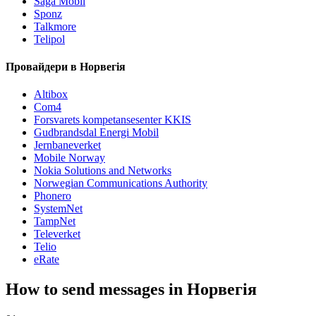
Saga Mobil
Sponz
Talkmore
Telipol
Провайдери в Норвегія
Altibox
Com4
Forsvarets kompetansesenter KKIS
Gudbrandsdal Energi Mobil
Jernbaneverket
Mobile Norway
Nokia Solutions and Networks
Norwegian Communications Authority
Phonero
SystemNet
TampNet
Televerket
Telio
eRate
How to send messages in Норвегія