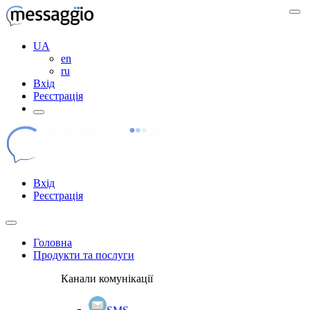
UA
en
ru
Вхід
Реєстрація
Вхід
Реєстрація
Головна
Продукти та послуги
Канали комунікації