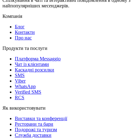
Спілкування в чаті та інтерактивні повідомлення в одному з
найпопулярніших месенджерів.
Компанія
Блог
Контакти
Про нас
Продукти та послуги
Платформа Messaggio
Чат із клієнтами
Каскадні розсилки
SMS
Viber
WhatsApp
Verified SMS
RCS
Як використовувати
Виставки та конференції
Ресторани та бари
Подорожі та туризм
Служба доставки