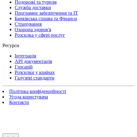
Подорожі та туризм
Служба доставки
Програмне забезпечення та IT
Банківська справа та Фінанси
Страхування
Охорона здоров'я
Розсилка у сфері послуг
Ресурси
Інтеграція
API документація
Глосарій
Розсилки у країнах
Галузеві стандарти
Політика конфіденційності
Угода користувача
Контакти