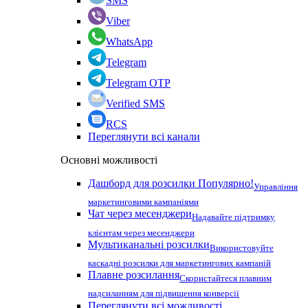
SMS
Viber
WhatsApp
Telegram
Telegram OTP
Verified SMS
RCS
Переглянути всі канали
Основні можливості
Дашборд для розсилки
Популярно!
Управління
маркетинговими кампаніями
Чат через месенджери
Надавайте підтримку
клієнтам через месенджери
Мультиканальні розсилки
Використовуйте
каскадні розсилки для маркетингових кампаній
Плавне розсилання
Скористайтеся плавним
надсиланням для підвищення конверсії
Переглянути всі можливості