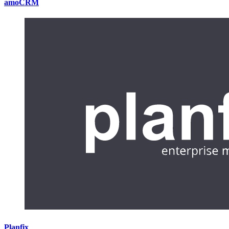
amoCRM
Planfix