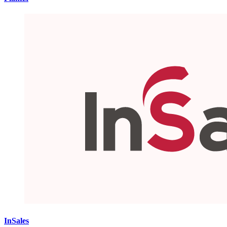
InSales