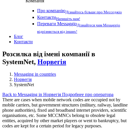
Компанія
Про компанію
Дізнайтесь більше про Месседжіо
Контакти
Напишіть нам!
Переваги Messaggio
Дізнайтеся чим Messaggio
відрізняється від інших!
Блог
Контакти
Розсилка від імені компанії в
SystemNet,
Норвегія
Messaging in countries
Норвегія
SystemNet
Back to Messaging in Норвегія
Подробнее про оператора
There are cases when mobile network codes are occupied not by
mobile carriers, but government structures (military, railway, landline
phone authorities), fixed and broadband internet providers, scientific
organisations, etc. Some MCCMNCs belong to obsolete legal
entities, acquired by other market players or went to bankruptcy, but
codes are kept for a certain period for legacy purposes.