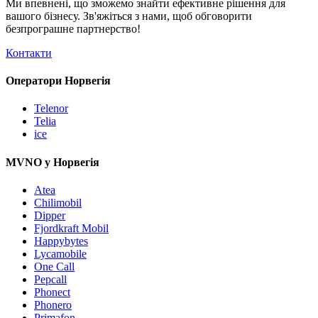
Ми впевнені, що зможемо знайти ефективне рішення для
вашого бізнесу. Зв'яжіться з нами, щоб обговорити
безпрограшне
партнерство!
Контакти
Оператори Норвегія
Telenor
Telia
ice
MVNO у Норвегія
Atea
Chilimobil
Dipper
Fjordkraft Mobil
Happybytes
Lycamobile
One Call
Pepcall
Phonect
Phonero
Primafon