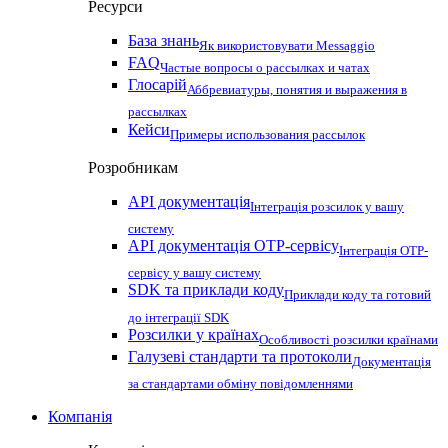
Ресурси
База знань
Як використовувати Messaggio
FAQ
Частые вопросы о рассылках и чатах
Глосарій
Аббревиатуры, понятия и выражения в
рассылках
Кейси
Примеры использования рассылок
Розробникам
API документація
Інтеграція розсилок у вашу
систему
API документація OTP-сервісу
Інтеграція OTP-
сервісу у вашу систему
SDK та приклади коду
Приклади коду та готовий
до інтеграції SDK
Розсилки у країнах
Особливості розсилки країнами
Галузеві стандарти та протоколи
Документація
за стандартами обміну повідомленнями
Компанія