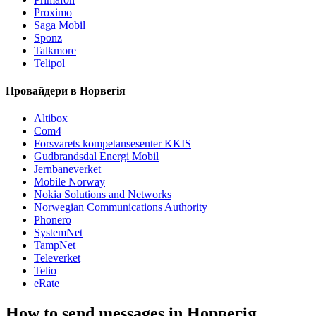
Proximo
Saga Mobil
Sponz
Talkmore
Telipol
Провайдери в Норвегія
Altibox
Com4
Forsvarets kompetansesenter KKIS
Gudbrandsdal Energi Mobil
Jernbaneverket
Mobile Norway
Nokia Solutions and Networks
Norwegian Communications Authority
Phonero
SystemNet
TampNet
Televerket
Telio
eRate
How to send messages in Норвегія