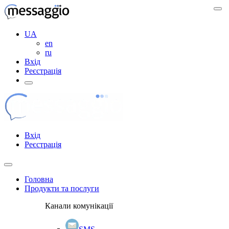
UA
en
ru
Вхід
Реєстрація
Вхід
Реєстрація
Головна
Продукти та послуги
Канали комунікації