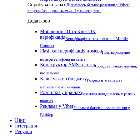
Спробувати зараз!
Дізнайтесь більше розсилці у Viber!
Запускайте промо-кампанії у месенджері
Додатково
Мобільний ID та Клік-ОК
верифікація
Верифікація за технологією Mobile
Connect
Flash call верифікація номера
Подтверждение
номера телефона на сайте
Конструктор SMS текстів
Складіть повідомлення,
що залучає
Калькулятор бюджету
Розрахуйте вартість
маркетингової кампанії
Розсилки у країнах
Розсилки повідомлень у різних
країнах
Реклама у Viber
Рекламні банери і оголошення у
Вайбер
Ціни
Інтеграція
Ресурси