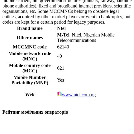
mobile carriers, but government structures (military, railway, landline
phone authorities), fixed and broadband internet providers, scientific
organisations, etc. Some MCCMNCs belong to obsolete legal
entities, acquired by other market players or went to bankruptcy, but
codes are kept for a certain period for legacy purposes.
Brand name
Ntel
M-Tel
, Nitel, Nigerian Mobile
Other names
Telecommunications
MCCMNC code
62140
Mobile network code
40
(MNC)
Mobile country code
621
(MCC)
Mobile Number
Yes
Portability (MNP)
Web
www.ntel.com.ng
Рейтинг мобільних операторів