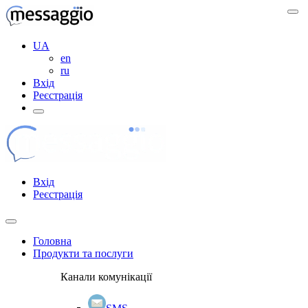
UA
en
ru
Вхід
Реєстрація
Вхід
Реєстрація
Головна
Продукти та послуги
Канали комунікації