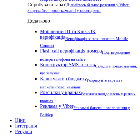
Спробувати зараз!
Дізнайтесь більше розсилці у Viber!
Запускайте промо-кампанії у месенджері
Додатково
Мобільний ID та Клік-ОК
верифікація
Верифікація за технологією Mobile
Connect
Flash call верифікація номера
Подтверждение
номера телефона на сайте
Конструктор SMS текстів
Складіть повідомлення,
що залучає
Калькулятор бюджету
Розрахуйте вартість
маркетингової кампанії
Розсилки у країнах
Розсилки повідомлень у різних
країнах
Реклама у Viber
Рекламні банери і оголошення у
Вайбер
Ціни
Інтеграція
Ресурси