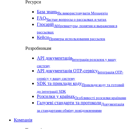
Ресурси
База знань
Як використовувати Messaggio
FAQ
Частые вопросы о рассылках и чатах
Глосарій
Аббревиатуры, понятия и выражения в
рассылках
Кейси
Примеры использования рассылок
Розробникам
API документація
Інтеграція розсилок у вашу
систему
API документація OTP-сервісу
Інтеграція OTP-
сервісу у вашу систему
SDK та приклади коду
Приклади коду та готовий
до інтеграції SDK
Розсилки у країнах
Особливості розсилки країнами
Галузеві стандарти та протоколи
Документація
за стандартами обміну повідомленнями
Компанія