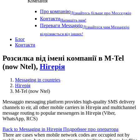
Компанія
Про компанію
Дізнайтесь більше про Месседжіо
Контакти
Напишіть нам!
Переваги Messaggio
Дізнайтеся чим Messaggio
відрізняється від інших!
Блог
Контакти
Розсилка від імені компанії в M-Tel
(now Ntel),
Нігерія
Messaging in countries
Нігерія
M-Tel (now Ntel)
Messaggio messaging platform provides high-quality SMS delivery
channels to eir, all other mobile carriers in Нігерія and multichannel
message routing to popular messengers in Нігерія (Viber,
WhatsApp, RCS)
Back to Messaging in Нігерія
Подробнее про оператора
There are cases when mobile network codes are occupied not by