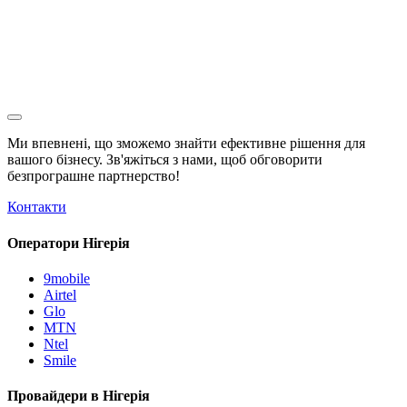
Ми впевнені, що зможемо знайти ефективне рішення для
вашого бізнесу. Зв'яжіться з нами, щоб обговорити
безпрограшне
партнерство!
Контакти
Оператори Нігерія
9mobile
Airtel
Glo
MTN
Ntel
Smile
Провайдери в Нігерія