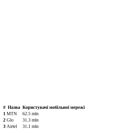
#
Назва
Користувачі мобільної мережі
1
MTN
62.5 mln
2
Glo
31.3 mln
3
Airtel
31.1 mln