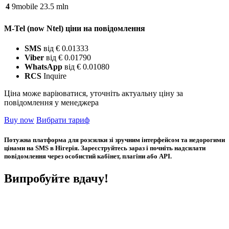
4
9mobile
23.5 mln
M-Tel (now Ntel) ціни на повідомлення
SMS
від € 0.01333
Viber
від € 0.01790
WhatsApp
від € 0.01080
RCS
Inquire
Ціна може варіюватися, уточніть актуальну ціну за
повідомлення у менеджера
Buy now
Вибрати тариф
Потужна платформа для розсилки зі зручним інтерфейсом та недорогими
цінами на SMS в Нігерія. Зареєструйтесь зараз і почніть надсилати
повідомлення через особистий кабінет, плагіни або API.
Випробуйте вдачу!