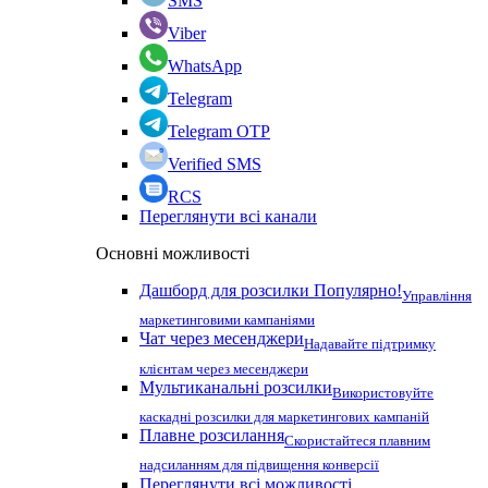
SMS
Viber
WhatsApp
Telegram
Telegram OTP
Verified SMS
RCS
Переглянути всі канали
Основні можливості
Дашборд для розсилки
Популярно!
Управління
маркетинговими кампаніями
Чат через месенджери
Надавайте підтримку
клієнтам через месенджери
Мультиканальні розсилки
Використовуйте
каскадні розсилки для маркетингових кампаній
Плавне розсилання
Скористайтеся плавним
надсиланням для підвищення конверсії
Переглянути всі можливості