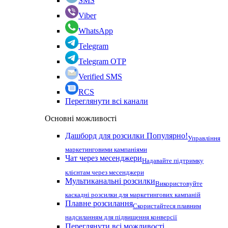
SMS
Viber
WhatsApp
Telegram
Telegram OTP
Verified SMS
RCS
Переглянути всі канали
Основні можливості
Дашборд для розсилки
Популярно!
Управління
маркетинговими кампаніями
Чат через месенджери
Надавайте підтримку
клієнтам через месенджери
Мультиканальні розсилки
Використовуйте
каскадні розсилки для маркетингових кампаній
Плавне розсилання
Скористайтеся плавним
надсиланням для підвищення конверсії
Переглянути всі можливості