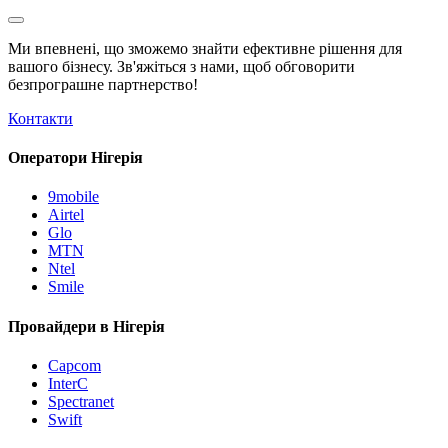
Ми впевнені, що зможемо знайти ефективне рішення для
вашого бізнесу. Зв'яжіться з нами, щоб обговорити
безпрограшне
партнерство!
Контакти
Оператори Нігерія
9mobile
Airtel
Glo
MTN
Ntel
Smile
Провайдери в Нігерія
Capcom
InterC
Spectranet
Swift