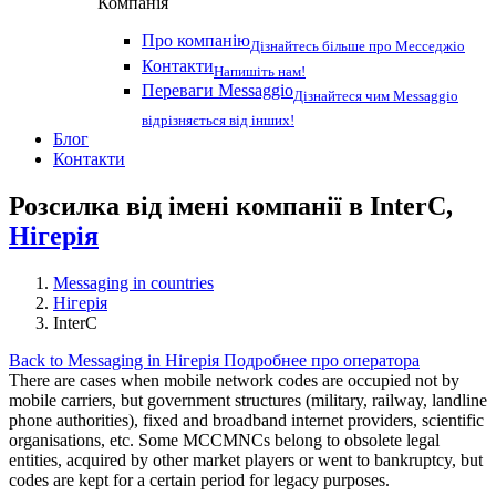
Компанія
Про компанію
Дізнайтесь більше про Месседжіо
Контакти
Напишіть нам!
Переваги Messaggio
Дізнайтеся чим Messaggio
відрізняється від інших!
Блог
Контакти
Розсилка від імені компанії в InterC,
Нігерія
Messaging in countries
Нігерія
InterC
Back to Messaging in Нігерія
Подробнее про оператора
There are cases when mobile network codes are occupied not by
mobile carriers, but government structures (military, railway, landline
phone authorities), fixed and broadband internet providers, scientific
organisations, etc. Some MCCMNCs belong to obsolete legal
entities, acquired by other market players or went to bankruptcy, but
codes are kept for a certain period for legacy purposes.