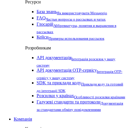
Ресурси
База знань
Як використовувати Messaggio
FAQ
Частые вопросы о рассылках и чатах
Глосарій
Аббревиатуры, понятия и выражения в
рассылках
Кейси
Примеры использования рассылок
Розробникам
API документація
Інтеграція розсилок у вашу
систему
API документація OTP-сервісу
Інтеграція OTP-
сервісу у вашу систему
SDK та приклади коду
Приклади коду та готовий
до інтеграції SDK
Розсилки у країнах
Особливості розсилки країнами
Галузеві стандарти та протоколи
Документація
за стандартами обміну повідомленнями
Компанія