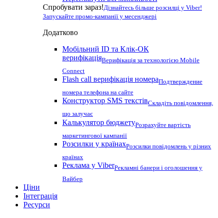
Спробувати зараз!
Дізнайтесь більше розсилці у Viber!
Запускайте промо-кампанії у месенджері
Додатково
Мобільний ID та Клік-ОК
верифікація
Верифікація за технологією Mobile
Connect
Flash call верифікація номера
Подтверждение
номера телефона на сайте
Конструктор SMS текстів
Складіть повідомлення,
що залучає
Калькулятор бюджету
Розрахуйте вартість
маркетингової кампанії
Розсилки у країнах
Розсилки повідомлень у різних
країнах
Реклама у Viber
Рекламні банери і оголошення у
Вайбер
Ціни
Інтеграція
Ресурси