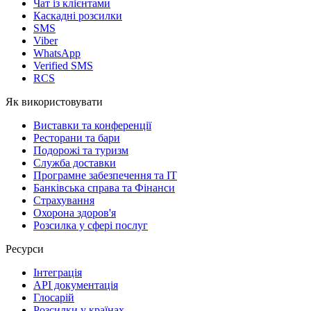
Чат із клієнтами
Каскадні розсилки
SMS
Viber
WhatsApp
Verified SMS
RCS
Як використовувати
Виставки та конференції
Ресторани та бари
Подорожі та туризм
Служба доставки
Програмне забезпечення та IT
Банківська справа та Фінанси
Страхування
Охорона здоров'я
Розсилка у сфері послуг
Ресурси
Інтеграція
API документація
Глосарій
Розсилки у країнах