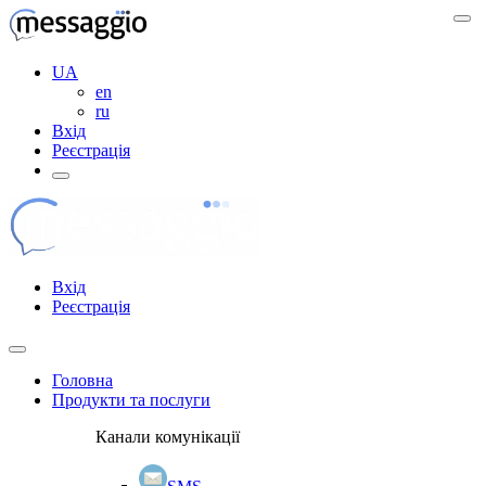
UA
en
ru
Вхід
Реєстрація
Вхід
Реєстрація
Головна
Продукти та послуги
Канали комунікації