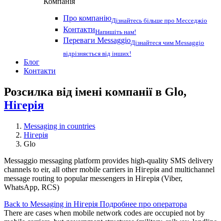
Компанія
Про компанію
Дізнайтесь більше про Месседжіо
Контакти
Напишіть нам!
Переваги Messaggio
Дізнайтеся чим Messaggio
відрізняється від інших!
Блог
Контакти
Розсилка від імені компанії в Glo,
Нігерія
Messaging in countries
Нігерія
Glo
Messaggio messaging platform provides high-quality SMS delivery
channels to eir, all other mobile carriers in Нігерія and multichannel
message routing to popular messengers in Нігерія (Viber,
WhatsApp, RCS)
Back to Messaging in Нігерія
Подробнее про оператора
There are cases when mobile network codes are occupied not by