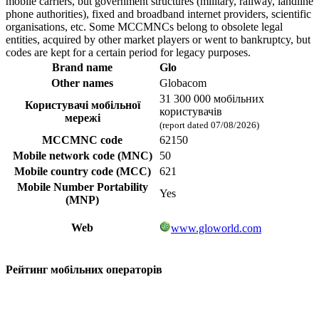
mobile carriers, but government structures (military, railway, landline
phone authorities), fixed and broadband internet providers, scientific
organisations, etc. Some MCCMNCs belong to obsolete legal
entities, acquired by other market players or went to bankruptcy, but
codes are kept for a certain period for legacy purposes.
Brand name
Glo
Other names
Globacom
31 300 000 мобільних
Користувачі мобільної
користувачів
мережі
(report dated 07/08/2026)
MCCMNC code
62150
Mobile network code (MNC)
50
Mobile country code (MCC)
621
Mobile Number Portability
Yes
(MNP)
Web
www.gloworld.com
Рейтинг мобільних операторів