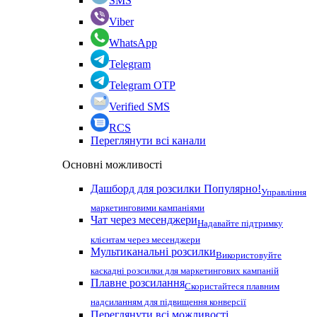
SMS
Viber
WhatsApp
Telegram
Telegram OTP
Verified SMS
RCS
Переглянути всі канали
Основні можливості
Дашборд для розсилки
Популярно!
Управління
маркетинговими кампаніями
Чат через месенджери
Надавайте підтримку
клієнтам через месенджери
Мультиканальні розсилки
Використовуйте
каскадні розсилки для маркетингових кампаній
Плавне розсилання
Скористайтеся плавним
надсиланням для підвищення конверсії
Переглянути всі можливості