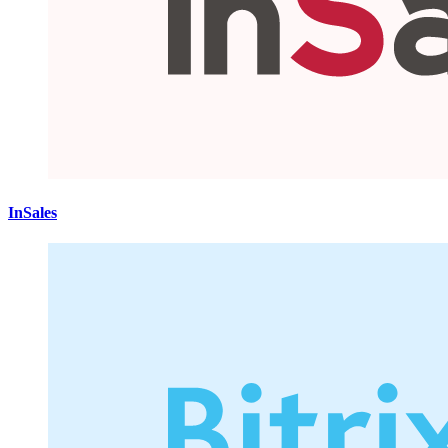
InSales