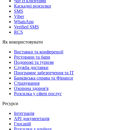
Чат із клієнтами
Каскадні розсилки
SMS
Viber
WhatsApp
Verified SMS
RCS
Як використовувати
Виставки та конференції
Ресторани та бари
Подорожі та туризм
Служба доставки
Програмне забезпечення та IT
Банківська справа та Фінанси
Страхування
Охорона здоров'я
Розсилка у сфері послуг
Ресурси
Інтеграція
API документація
Глосарій
Розсилки у країнах