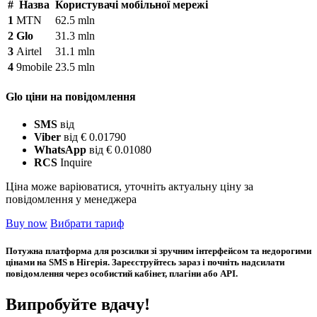
#
Назва
Користувачі мобільної мережі
1
MTN
62.5 mln
2
Glo
31.3 mln
3
Airtel
31.1 mln
4
9mobile
23.5 mln
Glo ціни на повідомлення
SMS
від
Viber
від € 0.01790
WhatsApp
від € 0.01080
RCS
Inquire
Ціна може варіюватися, уточніть актуальну ціну за
повідомлення у менеджера
Buy now
Вибрати тариф
Потужна платформа для розсилки зі зручним інтерфейсом та недорогими
цінами на SMS в Нігерія. Зареєструйтесь зараз і почніть надсилати
повідомлення через особистий кабінет, плагіни або API.
Випробуйте вдачу!