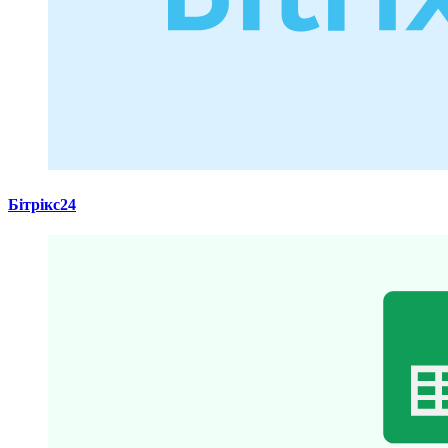
Бітрікс24