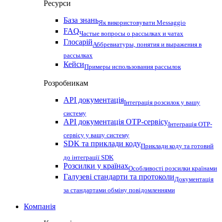
Ресурси
База знань
Як використовувати Messaggio
FAQ
Частые вопросы о рассылках и чатах
Глосарій
Аббревиатуры, понятия и выражения в
рассылках
Кейси
Примеры использования рассылок
Розробникам
API документація
Інтеграція розсилок у вашу
систему
API документація OTP-сервісу
Інтеграція OTP-
сервісу у вашу систему
SDK та приклади коду
Приклади коду та готовий
до інтеграції SDK
Розсилки у країнах
Особливості розсилки країнами
Галузеві стандарти та протоколи
Документація
за стандартами обміну повідомленнями
Компанія