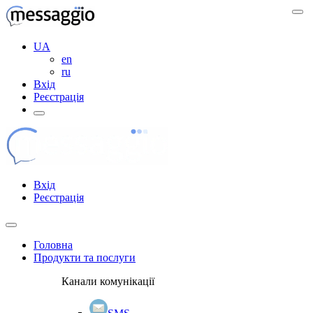
UA
en
ru
Вхід
Реєстрація
Вхід
Реєстрація
Головна
Продукти та послуги
Канали комунікації