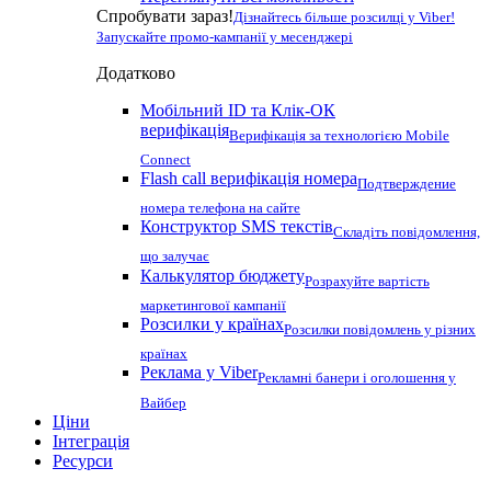
Спробувати зараз!
Дізнайтесь більше розсилці у Viber!
Запускайте промо-кампанії у месенджері
Додатково
Мобільний ID та Клік-ОК
верифікація
Верифікація за технологією Mobile
Connect
Flash call верифікація номера
Подтверждение
номера телефона на сайте
Конструктор SMS текстів
Складіть повідомлення,
що залучає
Калькулятор бюджету
Розрахуйте вартість
маркетингової кампанії
Розсилки у країнах
Розсилки повідомлень у різних
країнах
Реклама у Viber
Рекламні банери і оголошення у
Вайбер
Ціни
Інтеграція
Ресурси