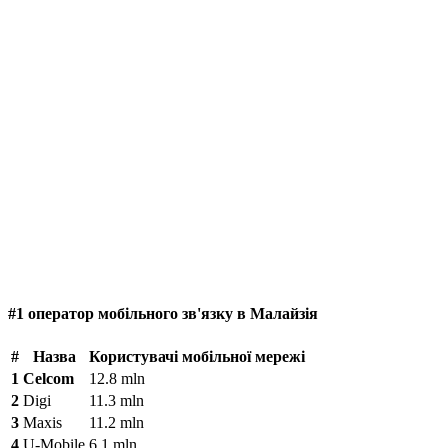
#1 оператор мобільного зв'язку в Малайзія
#
Назва
Користувачі мобільної мережі
1
Celcom
12.8 mln
2
Digi
11.3 mln
3
Maxis
11.2 mln
4
U-Mobile
6.1 mln