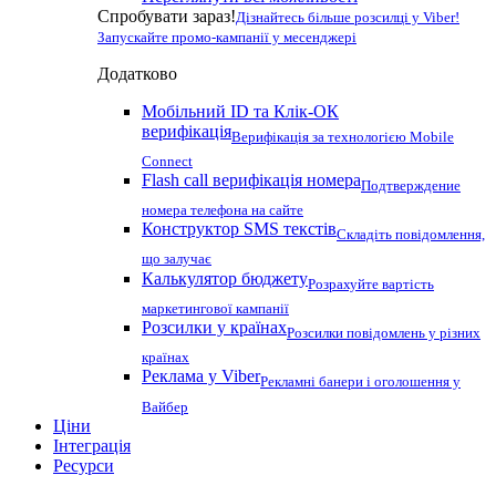
Спробувати зараз!
Дізнайтесь більше розсилці у Viber!
Запускайте промо-кампанії у месенджері
Додатково
Мобільний ID та Клік-ОК
верифікація
Верифікація за технологією Mobile
Connect
Flash call верифікація номера
Подтверждение
номера телефона на сайте
Конструктор SMS текстів
Складіть повідомлення,
що залучає
Калькулятор бюджету
Розрахуйте вартість
маркетингової кампанії
Розсилки у країнах
Розсилки повідомлень у різних
країнах
Реклама у Viber
Рекламні банери і оголошення у
Вайбер
Ціни
Інтеграція
Ресурси