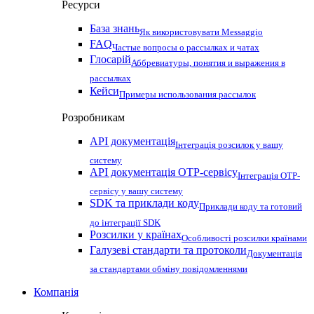
Ресурси
База знань
Як використовувати Messaggio
FAQ
Частые вопросы о рассылках и чатах
Глосарій
Аббревиатуры, понятия и выражения в
рассылках
Кейси
Примеры использования рассылок
Розробникам
API документація
Інтеграція розсилок у вашу
систему
API документація OTP-сервісу
Інтеграція OTP-
сервісу у вашу систему
SDK та приклади коду
Приклади коду та готовий
до інтеграції SDK
Розсилки у країнах
Особливості розсилки країнами
Галузеві стандарти та протоколи
Документація
за стандартами обміну повідомленнями
Компанія