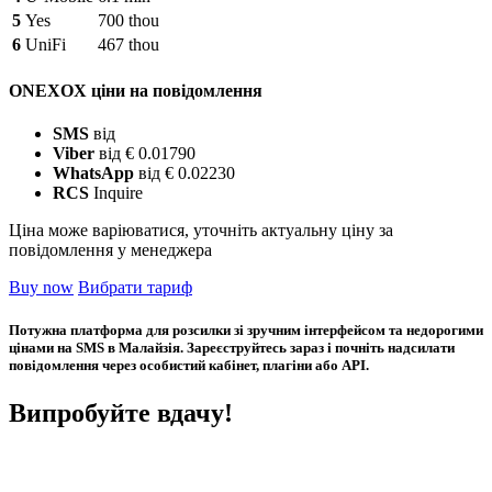
5
Yes
700 thou
6
UniFi
467 thou
ONEXOX ціни на повідомлення
SMS
від
Viber
від € 0.01790
WhatsApp
від € 0.02230
RCS
Inquire
Ціна може варіюватися, уточніть актуальну ціну за
повідомлення у менеджера
Buy now
Вибрати тариф
Потужна платформа для розсилки зі зручним інтерфейсом та недорогими
цінами на SMS в Малайзія. Зареєструйтесь зараз і почніть надсилати
повідомлення через особистий кабінет, плагіни або API.
Випробуйте вдачу!