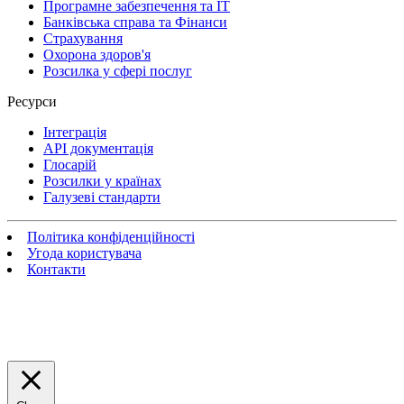
Програмне забезпечення та IT
Банківська справа та Фінанси
Страхування
Охорона здоров'я
Розсилка у сфері послуг
Ресурси
Інтеграція
API документація
Глосарій
Розсилки у країнах
Галузеві стандарти
Політика конфіденційності
Угода користувача
Контакти