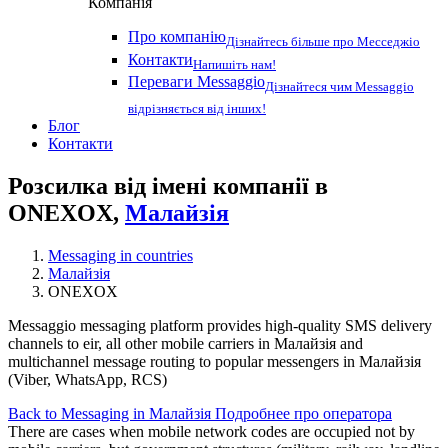
Компанія
Про компанію
Дізнайтесь більше про Месседжіо
Контакти
Напишіть нам!
Переваги Messaggio
Дізнайтеся чим Messaggio
відрізняється від інших!
Блог
Контакти
Розсилка від імені компанії в
ONEXOX,
Малайзія
Messaging in countries
Малайзія
ONEXOX
Messaggio messaging platform provides high-quality SMS delivery
channels to eir, all other mobile carriers in Малайзія and
multichannel message routing to popular messengers in Малайзія
(Viber, WhatsApp, RCS)
Back to Messaging in Малайзія
Подробнее про оператора
There are cases when mobile network codes are occupied not by