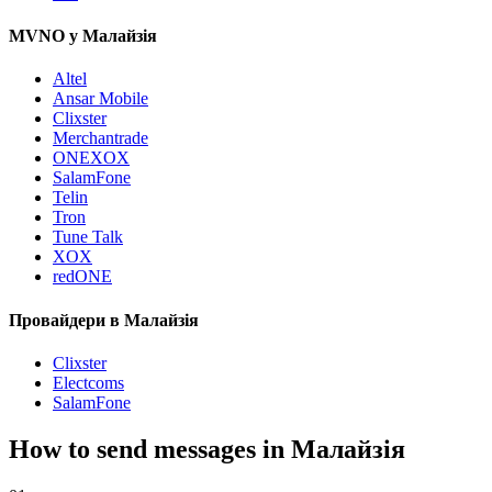
MVNO у Малайзія
Altel
Ansar Mobile
Clixster
Merchantrade
ONEXOX
SalamFone
Telin
Tron
Tune Talk
XOX
redONE
Провайдери в Малайзія
Clixster
Electcoms
SalamFone
How to send messages in Малайзія