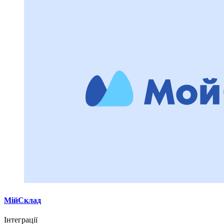
МійСклад
Інтеграції