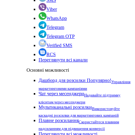
SMS
Viber
WhatsApp
Telegram
Telegram OTP
Verified SMS
RCS
Переглянути всі канали
Основні можливості
Дашборд для розсилки
Популярно!
Управління
маркетинговими кампаніями
Чат через месенджери
Надавайте підтримку
клієнтам через месенджери
Мультиканальні розсилки
Використовуйте
каскадні розсилки для маркетингових кампаній
Плавне розсилання
Скористайтеся плавним
надсиланням для підвищення конверсії
Переглянути всі можливості