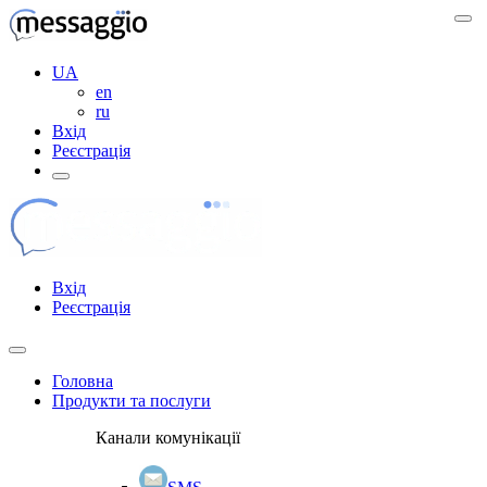
UA
en
ru
Вхід
Реєстрація
Вхід
Реєстрація
Головна
Продукти та послуги
Канали комунікації