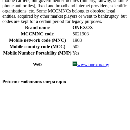
mobile carriers, but government structures (military, railway, landline
phone authorities), fixed and broadband internet providers, scientific
organisations, etc. Some MCCMNCs belong to obsolete legal
entities, acquired by other market players or went to bankruptcy, but
codes are kept for a certain period for legacy purposes.
Brand name
ONEXOX
MCCMNC code
5021903
Mobile network code (MNC)
1903
Mobile country code (MCC)
502
Mobile Number Portability (MNP)
Yes
Web
www.onexox.my
Рейтинг мобільних операторів