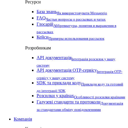
Ресурси
База знань
Як використовувати Messaggio
FAQ
Частые вопросы о рассылках и чатах
Глосарій
Аббревиатуры, понятия и выражения в
рассылках
Кейси
Примеры использования рассылок
Розробникам
API документація
Інтеграція розсилок у вашу
систему
API документація OTP-сервісу
Інтеграція OTP-
сервісу у вашу систему
SDK та приклади коду
Приклади коду та готовий
до інтеграції SDK
Розсилки у країнах
Особливості розсилки країнами
Галузеві стандарти та протоколи
Документація
за стандартами обміну повідомленнями
Компанія