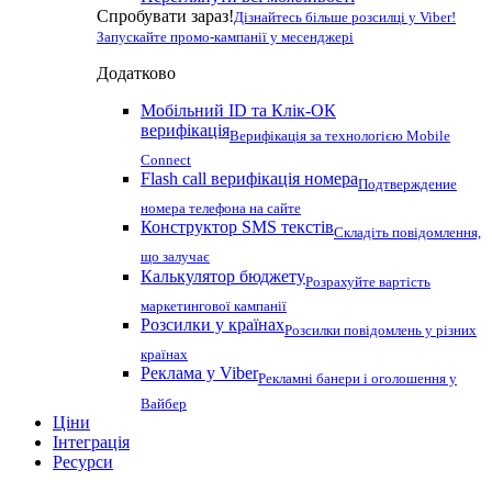
Спробувати зараз!
Дізнайтесь більше розсилці у Viber!
Запускайте промо-кампанії у месенджері
Додатково
Мобільний ID та Клік-ОК
верифікація
Верифікація за технологією Mobile
Connect
Flash call верифікація номера
Подтверждение
номера телефона на сайте
Конструктор SMS текстів
Складіть повідомлення,
що залучає
Калькулятор бюджету
Розрахуйте вартість
маркетингової кампанії
Розсилки у країнах
Розсилки повідомлень у різних
країнах
Реклама у Viber
Рекламні банери і оголошення у
Вайбер
Ціни
Інтеграція
Ресурси