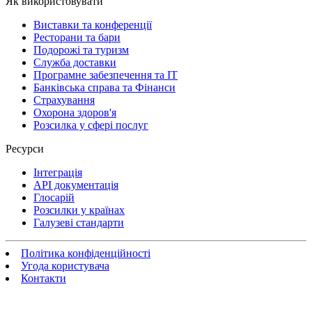
Як використовувати
Виставки та конференції
Ресторани та бари
Подорожі та туризм
Служба доставки
Програмне забезпечення та IT
Банківська справа та Фінанси
Страхування
Охорона здоров'я
Розсилка у сфері послуг
Ресурси
Інтеграція
API документація
Глосарій
Розсилки у країнах
Галузеві стандарти
Політика конфіденційності
Угода користувача
Контакти