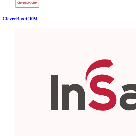
CleverBox:CRM