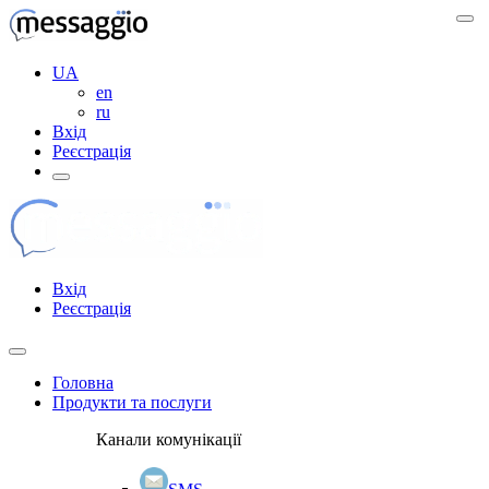
UA
en
ru
Вхід
Реєстрація
Вхід
Реєстрація
Головна
Продукти та послуги
Канали комунікації