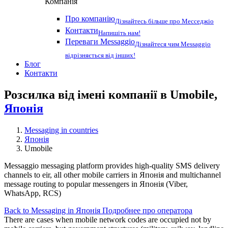
Компанія
Про компанію
Дізнайтесь більше про Месседжіо
Контакти
Напишіть нам!
Переваги Messaggio
Дізнайтеся чим Messaggio
відрізняється від інших!
Блог
Контакти
Розсилка від імені компанії в Umobile,
Японія
Messaging in countries
Японія
Umobile
Messaggio messaging platform provides high-quality SMS delivery
channels to eir, all other mobile carriers in Японія and multichannel
message routing to popular messengers in Японія (Viber,
WhatsApp, RCS)
Back to Messaging in Японія
Подробнее про оператора
There are cases when mobile network codes are occupied not by