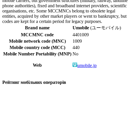
mobile carriers, but government structures (military, railway, landline
phone authorities), fixed and broadband internet providers, scientific
organisations, etc. Some MCCMNCs belong to obsolete legal
entities, acquired by other market players or went to bankruptcy, but
codes are kept for a certain period for legacy purposes.
Brand name
Umobile
(ユーモバイル)
MCCMNC code
4401009
Mobile network code (MNC)
1009
Mobile country code (MCC)
440
Mobile Number Portability (MNP)
No
Web
umobile.jp
Рейтинг мобільних операторів