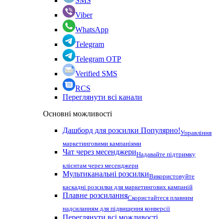
SMS
Viber
WhatsApp
Telegram
Telegram OTP
Verified SMS
RCS
Переглянути всі канали
Основні можливості
Дашборд для розсилки
Популярно!
Управління
маркетинговими кампаніями
Чат через месенджери
Надавайте підтримку
клієнтам через месенджери
Мультиканальні розсилки
Використовуйте
каскадні розсилки для маркетингових кампаній
Плавне розсилання
Скористайтеся плавним
надсиланням для підвищення конверсії
Переглянути всі можливості