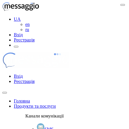
UA
en
ru
Вхід
Реєстрація
Вхід
Реєстрація
Головна
Продукти та послуги
Канали комунікації