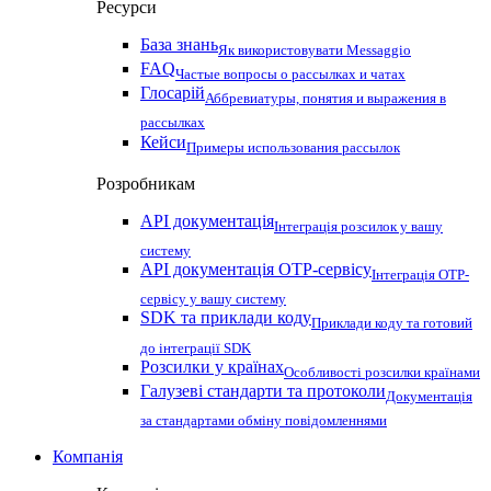
Ресурси
База знань
Як використовувати Messaggio
FAQ
Частые вопросы о рассылках и чатах
Глосарій
Аббревиатуры, понятия и выражения в
рассылках
Кейси
Примеры использования рассылок
Розробникам
API документація
Інтеграція розсилок у вашу
систему
API документація OTP-сервісу
Інтеграція OTP-
сервісу у вашу систему
SDK та приклади коду
Приклади коду та готовий
до інтеграції SDK
Розсилки у країнах
Особливості розсилки країнами
Галузеві стандарти та протоколи
Документація
за стандартами обміну повідомленнями
Компанія