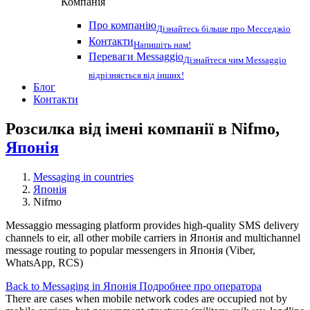
Компанія
Про компанію
Дізнайтесь більше про Месседжіо
Контакти
Напишіть нам!
Переваги Messaggio
Дізнайтеся чим Messaggio
відрізняється від інших!
Блог
Контакти
Розсилка від імені компанії в Nifmo,
Японія
Messaging in countries
Японія
Nifmo
Messaggio messaging platform provides high-quality SMS delivery
channels to eir, all other mobile carriers in Японія and multichannel
message routing to popular messengers in Японія (Viber,
WhatsApp, RCS)
Back to Messaging in Японія
Подробнее про оператора
There are cases when mobile network codes are occupied not by