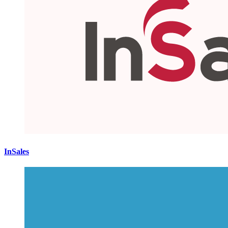
InSales