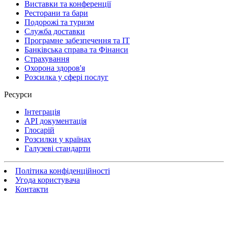
Виставки та конференції
Ресторани та бари
Подорожі та туризм
Служба доставки
Програмне забезпечення та IT
Банківська справа та Фінанси
Страхування
Охорона здоров'я
Розсилка у сфері послуг
Ресурси
Інтеграція
API документація
Глосарій
Розсилки у країнах
Галузеві стандарти
Політика конфіденційності
Угода користувача
Контакти