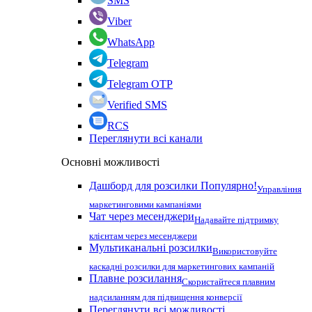
SMS
Viber
WhatsApp
Telegram
Telegram OTP
Verified SMS
RCS
Переглянути всі канали
Основні можливості
Дашборд для розсилки
Популярно!
Управління
маркетинговими кампаніями
Чат через месенджери
Надавайте підтримку
клієнтам через месенджери
Мультиканальні розсилки
Використовуйте
каскадні розсилки для маркетингових кампаній
Плавне розсилання
Скористайтеся плавним
надсиланням для підвищення конверсії
Переглянути всі можливості