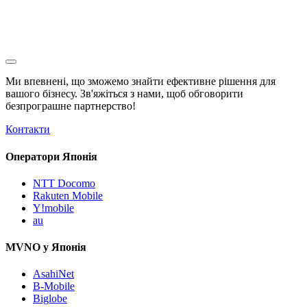
Ми впевнені, що зможемо знайти ефективне рішення для
вашого бізнесу. Зв'яжіться з нами, щоб обговорити
безпрограшне
партнерство!
Контакти
Оператори Японія
NTT Docomo
Rakuten Mobile
Y!mobile
au
MVNO у Японія
AsahiNet
B-Mobile
Biglobe