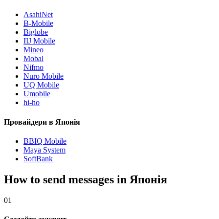
AsahiNet
B-Mobile
Biglobe
IIJ Mobile
Mineo
Mobal
Nifmo
Nuro Mobile
UQ Mobile
Umobile
hi-ho
Провайдери в Японія
BBIQ Mobile
Maya System
SoftBank
How to send messages in Японія
01