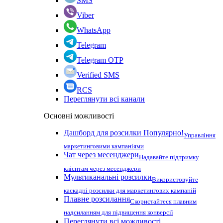
SMS
Viber
WhatsApp
Telegram
Telegram OTP
Verified SMS
RCS
Переглянути всі канали
Основні можливості
Дашборд для розсилки
Популярно!
Управління
маркетинговими кампаніями
Чат через месенджери
Надавайте підтримку
клієнтам через месенджери
Мультиканальні розсилки
Використовуйте
каскадні розсилки для маркетингових кампаній
Плавне розсилання
Скористайтеся плавним
надсиланням для підвищення конверсії
Переглянути всі можливості