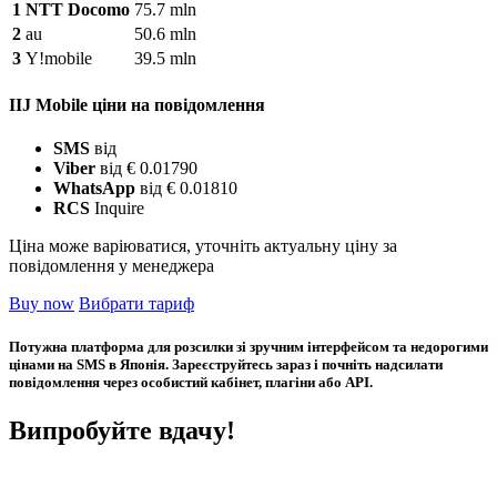
1
NTT Docomo
75.7 mln
2
au
50.6 mln
3
Y!mobile
39.5 mln
IIJ Mobile ціни на повідомлення
SMS
від
Viber
від € 0.01790
WhatsApp
від € 0.01810
RCS
Inquire
Ціна може варіюватися, уточніть актуальну ціну за
повідомлення у менеджера
Buy now
Вибрати тариф
Потужна платформа для розсилки зі зручним інтерфейсом та недорогими
цінами на SMS в Японія. Зареєструйтесь зараз і почніть надсилати
повідомлення через особистий кабінет, плагіни або API.
Випробуйте вдачу!