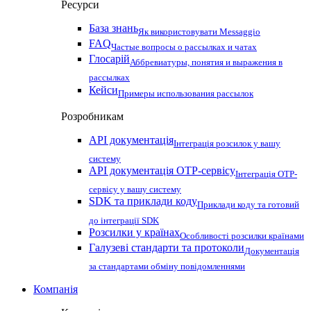
Ресурси
База знань
Як використовувати Messaggio
FAQ
Частые вопросы о рассылках и чатах
Глосарій
Аббревиатуры, понятия и выражения в
рассылках
Кейси
Примеры использования рассылок
Розробникам
API документація
Інтеграція розсилок у вашу
систему
API документація OTP-сервісу
Інтеграція OTP-
сервісу у вашу систему
SDK та приклади коду
Приклади коду та готовий
до інтеграції SDK
Розсилки у країнах
Особливості розсилки країнами
Галузеві стандарти та протоколи
Документація
за стандартами обміну повідомленнями
Компанія