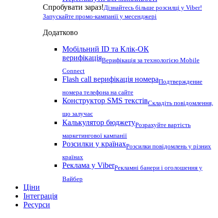
Спробувати зараз!
Дізнайтесь більше розсилці у Viber!
Запускайте промо-кампанії у месенджері
Додатково
Мобільний ID та Клік-ОК
верифікація
Верифікація за технологією Mobile
Connect
Flash call верифікація номера
Подтверждение
номера телефона на сайте
Конструктор SMS текстів
Складіть повідомлення,
що залучає
Калькулятор бюджету
Розрахуйте вартість
маркетингової кампанії
Розсилки у країнах
Розсилки повідомлень у різних
країнах
Реклама у Viber
Рекламні банери і оголошення у
Вайбер
Ціни
Інтеграція
Ресурси