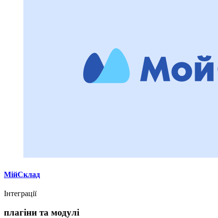
МійСклад
Інтеграції
плагіни та модулі