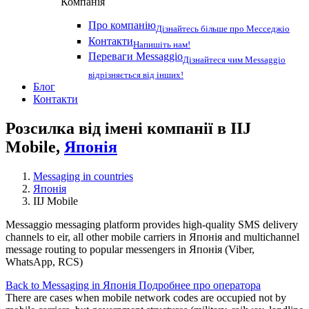
Компанія
Про компанію
Дізнайтесь більше про Месседжіо
Контакти
Напишіть нам!
Переваги Messaggio
Дізнайтеся чим Messaggio
відрізняється від інших!
Блог
Контакти
Розсилка від імені компанії в IIJ
Mobile,
Японія
Messaging in countries
Японія
IIJ Mobile
Messaggio messaging platform provides high-quality SMS delivery
channels to eir, all other mobile carriers in Японія and multichannel
message routing to popular messengers in Японія (Viber,
WhatsApp, RCS)
Back to Messaging in Японія
Подробнее про оператора
There are cases when mobile network codes are occupied not by