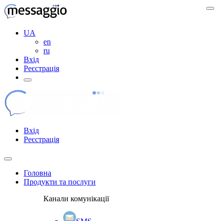
UA
en
ru
Вхід
Реєстрація
Вхід
Реєстрація
Головна
Продукти та послуги
Канали комунікації