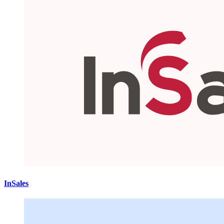
InSales