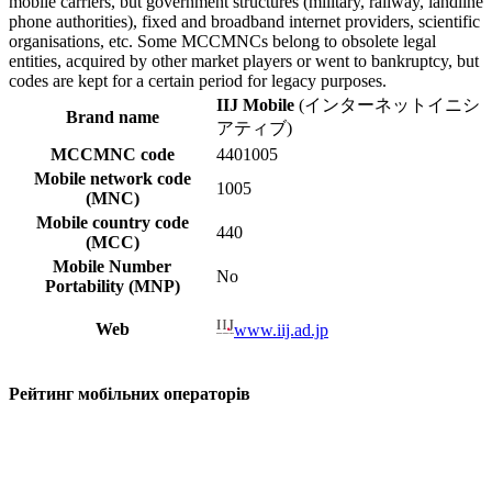
mobile carriers, but government structures (military, railway, landline
phone authorities), fixed and broadband internet providers, scientific
organisations, etc. Some MCCMNCs belong to obsolete legal
entities, acquired by other market players or went to bankruptcy, but
codes are kept for a certain period for legacy purposes.
IIJ Mobile
(インターネットイニシ
Brand name
アティブ)
MCCMNC code
4401005
Mobile network code
1005
(MNC)
Mobile country code
440
(MCC)
Mobile Number
No
Portability (MNP)
Web
www.iij.ad.jp
Рейтинг мобільних операторів