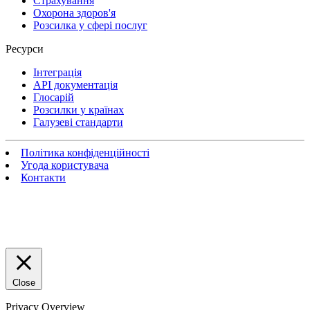
Страхування
Охорона здоров'я
Розсилка у сфері послуг
Ресурси
Інтеграція
API документація
Глосарій
Розсилки у країнах
Галузеві стандарти
Політика конфіденційності
Угода користувача
Контакти
Close
Privacy Overview