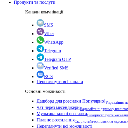
Продукти та послуги
Канали комунікації
SMS
Viber
WhatsApp
Telegram
Telegram OTP
Verified SMS
RCS
Переглянути всі канали
Основні можливості
Дашборд для розсилки
Популярно!
Управління м
Чат через месенджери
Надавайте підтримку клієнта
Мультиканальні розсилки
Використовуйте каскадні
Плавне розсилання
Скористайтеся плавним надсилан
Переглянути всі можливості