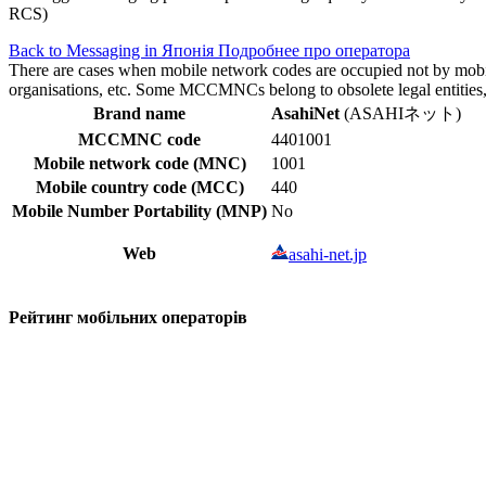
RCS)
Back to Messaging in Японія
Подробнее про оператора
There are cases when mobile network codes are occupied not by mobile c
organisations, etc. Some MCCMNCs belong to obsolete legal entities, a
Brand name
AsahiNet
(ASAHIネット)
MCCMNC code
4401001
Mobile network code (MNC)
1001
Mobile country code (MCC)
440
Mobile Number Portability (MNP)
No
Web
asahi-net.jp
Рейтинг мобільних операторів