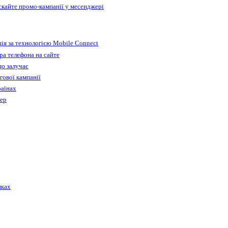
ускайте промо-кампанії у месенджері
ія за технологією Mobile Connect
а телефона на сайте
що залучає
гової кампанії
раїнах
бер
лках