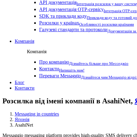
API документація
Інтеграція розсилок у вашу систем
API документація OTP-сервісу
Інтеграція OTP-сер
SDK та приклади коду
Приклади коду та готовий до
Розсилки у країнах
Особливості розсилки країнами
Галузеві стандарти та протоколи
Документація за
Компанія
Компанія
Про компанію
Дізнайтесь більше про Месседжіо
Контакти
Напишіть нам!
Переваги Messaggio
Дізнайтеся чим Messaggio відрі
Блог
Контакти
Розсилка від імені компанії в AsahiNet,
Messaging in countries
Японія
AsahiNet
Messaggio messaging platform provides high-quality SMS delivery cha