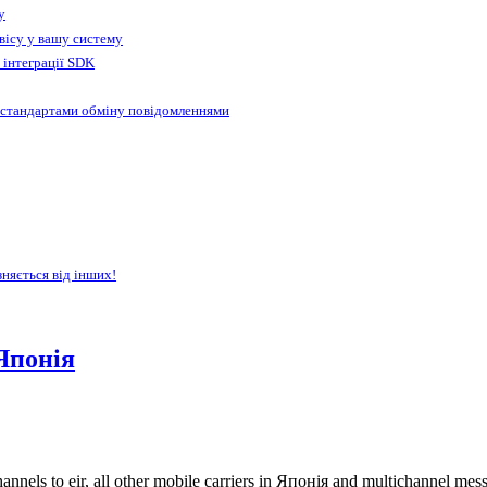
у
вісу у вашу систему
 інтеграції SDK
 стандартами обміну повідомленнями
зняється від інших!
Японія
nnels to eir, all other mobile carriers in Японія and multichannel me