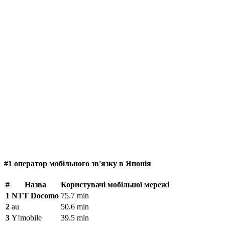
#1 оператор мобільного зв'язку в Японія
#
Назва
Користувачі мобільної мережі
1
NTT Docomo
75.7 mln
2
au
50.6 mln
3
Y!mobile
39.5 mln