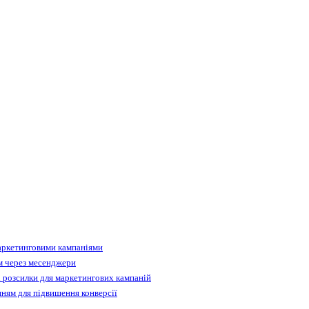
аркетинговими кампаніями
м через месенджери
 розсилки для маркетингових кампаній
ням для підвищення конверсії