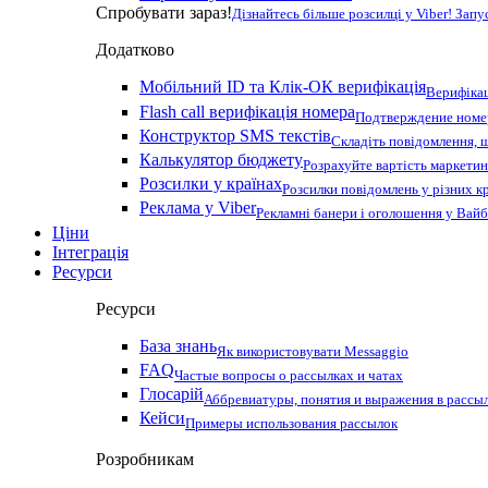
Спробувати зараз!
Дізнайтесь більше розсилці у Viber! Зап
Додатково
Мобільний ID та Клік-ОК верифікація
Верифікац
Flash call верифікація номера
Подтверждение номер
Конструктор SMS текстів
Складіть повідомлення, 
Калькулятор бюджету
Розрахуйте вартість маркетин
Розсилки у країнах
Розсилки повідомлень у різних к
Реклама у Viber
Рекламні банери і оголошення у Вай
Ціни
Інтеграція
Ресурси
Ресурси
База знань
Як використовувати Messaggio
FAQ
Частые вопросы о рассылках и чатах
Глосарій
Аббревиатуры, понятия и выражения в рассы
Кейси
Примеры использования рассылок
Розробникам