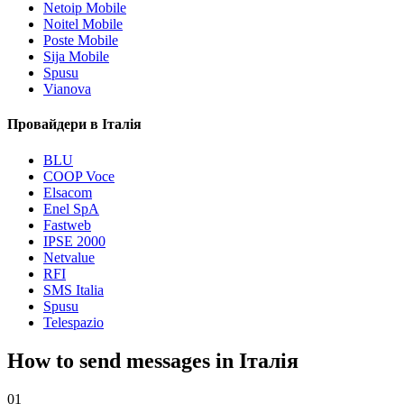
Netoip Mobile
Noitel Mobile
Poste Mobile
Sija Mobile
Spusu
Vianova
Провайдери в Італія
BLU
COOP Voce
Elsacom
Enel SpA
Fastweb
IPSE 2000
Netvalue
RFI
SMS Italia
Spusu
Telespazio
How to send messages in Італія
01