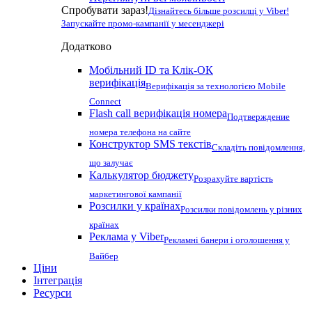
Спробувати зараз!
Дізнайтесь більше розсилці у Viber!
Запускайте промо-кампанії у месенджері
Додатково
Мобільний ID та Клік-ОК
верифікація
Верифікація за технологією Mobile
Connect
Flash call верифікація номера
Подтверждение
номера телефона на сайте
Конструктор SMS текстів
Складіть повідомлення,
що залучає
Калькулятор бюджету
Розрахуйте вартість
маркетингової кампанії
Розсилки у країнах
Розсилки повідомлень у різних
країнах
Реклама у Viber
Рекламні банери і оголошення у
Вайбер
Ціни
Інтеграція
Ресурси