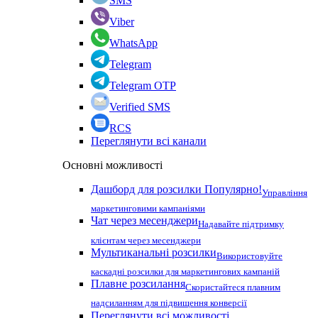
SMS
Viber
WhatsApp
Telegram
Telegram OTP
Verified SMS
RCS
Переглянути всі канали
Основні можливості
Дашборд для розсилки
Популярно!
Управління
маркетинговими кампаніями
Чат через месенджери
Надавайте підтримку
клієнтам через месенджери
Мультиканальні розсилки
Використовуйте
каскадні розсилки для маркетингових кампаній
Плавне розсилання
Скористайтеся плавним
надсиланням для підвищення конверсії
Переглянути всі можливості