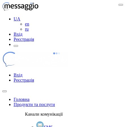
UA
en
ru
Вхід
Реєстрація
Вхід
Реєстрація
Головна
Продукти та послуги
Канали комунікації