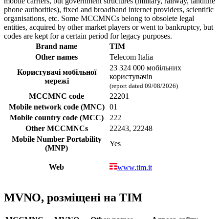
mobile carriers, but government structures (military, railway, landline
phone authorities), fixed and broadband internet providers, scientific
organisations, etc. Some MCCMNCs belong to obsolete legal
entities, acquired by other market players or went to bankruptcy, but
codes are kept for a certain period for legacy purposes.
Brand name
TIM
Other names
Telecom Italia
23 324 000 мобільних
Користувачі мобільної
користувачів
мережі
(report dated 09/08/2026)
MCCMNC code
22201
Mobile network code (MNC)
01
Mobile country code (MCC)
222
Other MCCMNCs
22243, 22248
Mobile Number Portability
Yes
(MNP)
Web
www.tim.it
MVNO, розміщені на TIM