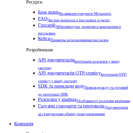
Ресурси
База знань
Як використовувати Messaggio
FAQ
Частые вопросы о рассылках и чатах
Глосарій
Аббревиатуры, понятия и выражения в
рассылках
Кейси
Примеры использования рассылок
Розробникам
API документація
Інтеграція розсилок у вашу
систему
API документація OTP-сервісу
Інтеграція OTP-
сервісу у вашу систему
SDK та приклади коду
Приклади коду та готовий
до інтеграції SDK
Розсилки у країнах
Особливості розсилки країнами
Галузеві стандарти та протоколи
Документація
за стандартами обміну повідомленнями
Компанія