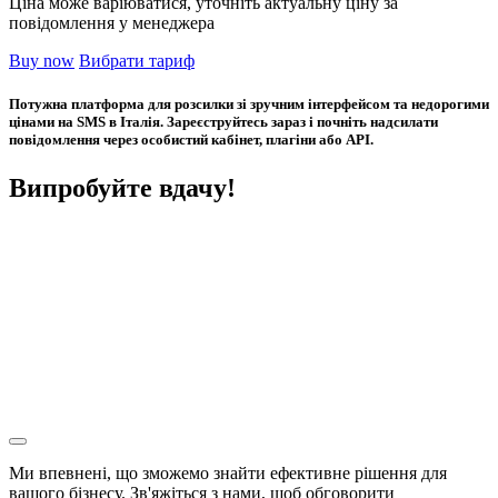
Ціна може варіюватися, уточніть актуальну ціну за
повідомлення у менеджера
Buy now
Вибрати тариф
Потужна платформа для розсилки зі зручним інтерфейсом та недорогими
цінами на SMS в Італія. Зареєструйтесь зараз і почніть надсилати
повідомлення через особистий кабінет, плагіни або API.
Випробуйте вдачу!
Ми впевнені, що зможемо знайти ефективне рішення для
вашого бізнесу. Зв'яжіться з нами, щоб обговорити