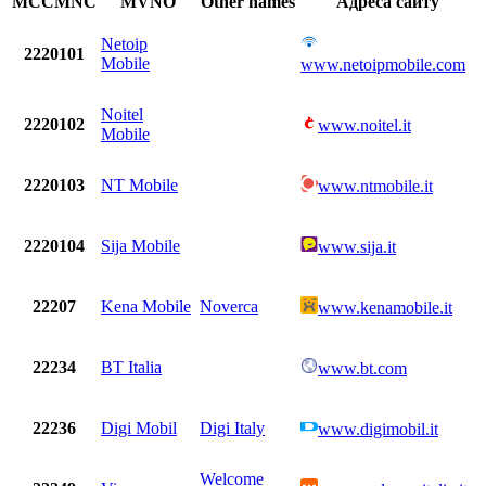
MCCMNC
MVNO
Other names
Адреса сайту
Netoip
2220101
Mobile
www.netoipmobile.com
Noitel
2220102
www.noitel.it
Mobile
2220103
NT Mobile
www.ntmobile.it
2220104
Sija Mobile
www.sija.it
22207
Kena Mobile
Noverca
www.kenamobile.it
22234
BT Italia
www.bt.com
22236
Digi Mobil
Digi Italy
www.digimobil.it
Welcome