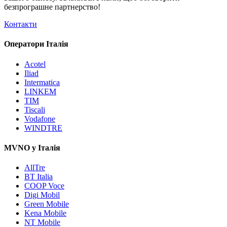
безпрограшне
партнерство!
Контакти
Оператори Італія
Acotel
Iliad
Intermatica
LINKEM
TIM
Tiscali
Vodafone
WINDTRE
MVNO у Італія
AllTre
BT Italia
COOP Voce
Digi Mobil
Green Mobile
Kena Mobile
NT Mobile