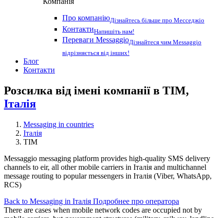
Компанія
Про компанію
Дізнайтесь більше про Месседжіо
Контакти
Напишіть нам!
Переваги Messaggio
Дізнайтеся чим Messaggio
відрізняється від інших!
Блог
Контакти
Розсилка від імені компанії в TIM,
Італія
Messaging in countries
Італія
TIM
Messaggio messaging platform provides high-quality SMS delivery
channels to eir, all other mobile carriers in Італія and multichannel
message routing to popular messengers in Італія (Viber, WhatsApp,
RCS)
Back to Messaging in Італія
Подробнее про оператора
There are cases when mobile network codes are occupied not by