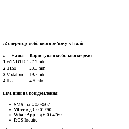
#2 оператор мобільного зв'язку в Італія
#
Назва
Користувачі мобільної мережі
1
WINDTRE
27.7 mln
2
TIM
23.3 mln
3
Vodafone
19.7 mln
4
Iliad
4.5 mln
TIM ціни на повідомлення
SMS
від € 0.03667
Viber
від € 0.01790
WhatsApp
від € 0.04760
RCS
Inquire