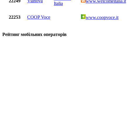
22249
Vianova
www.welcomeitalia.it
Italia
22253
COOP Voce
www.coopvoce.it
Рейтинг мобільних операторів