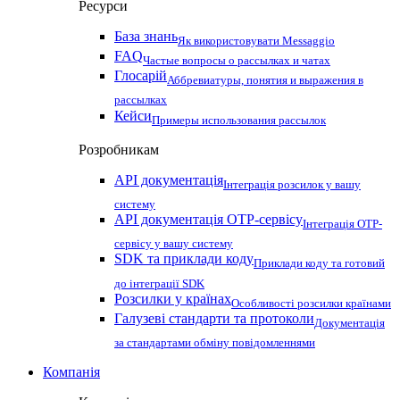
Ресурси
База знань
Як використовувати Messaggio
FAQ
Частые вопросы о рассылках и чатах
Глосарій
Аббревиатуры, понятия и выражения в
рассылках
Кейси
Примеры использования рассылок
Розробникам
API документація
Інтеграція розсилок у вашу
систему
API документація OTP-сервісу
Інтеграція OTP-
сервісу у вашу систему
SDK та приклади коду
Приклади коду та готовий
до інтеграції SDK
Розсилки у країнах
Особливості розсилки країнами
Галузеві стандарти та протоколи
Документація
за стандартами обміну повідомленнями
Компанія