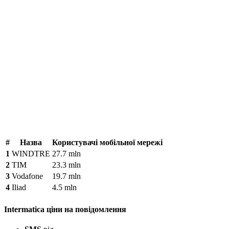
#
Назва
Користувачі мобільної мережі
1
WINDTRE
27.7 mln
2
TIM
23.3 mln
3
Vodafone
19.7 mln
4
Iliad
4.5 mln
Intermatica ціни на повідомлення