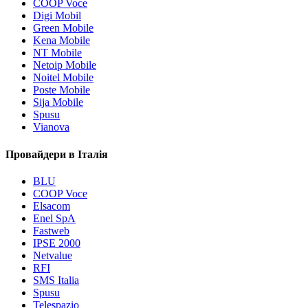
COOP Voce
Digi Mobil
Green Mobile
Kena Mobile
NT Mobile
Netoip Mobile
Noitel Mobile
Poste Mobile
Sija Mobile
Spusu
Vianova
Провайдери в Італія
BLU
COOP Voce
Elsacom
Enel SpA
Fastweb
IPSE 2000
Netvalue
RFI
SMS Italia
Spusu
Telespazio