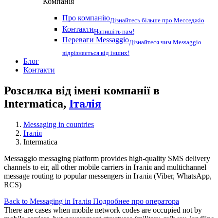
Компанія
Про компанію
Дізнайтесь більше про Месседжіо
Контакти
Напишіть нам!
Переваги Messaggio
Дізнайтеся чим Messaggio
відрізняється від інших!
Блог
Контакти
Розсилка від імені компанії в
Intermatica,
Італія
Messaging in countries
Італія
Intermatica
Messaggio messaging platform provides high-quality SMS delivery
channels to eir, all other mobile carriers in Італія and multichannel
message routing to popular messengers in Італія (Viber, WhatsApp,
RCS)
Back to Messaging in Італія
Подробнее про оператора
There are cases when mobile network codes are occupied not by