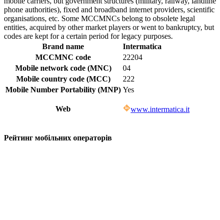
mobile carriers, but government structures (military, railway, landline
phone authorities), fixed and broadband internet providers, scientific
organisations, etc. Some MCCMNCs belong to obsolete legal
entities, acquired by other market players or went to bankruptcy, but
codes are kept for a certain period for legacy purposes.
Brand name
Intermatica
MCCMNC code
22204
Mobile network code (MNC)
04
Mobile country code (MCC)
222
Mobile Number Portability (MNP)
Yes
Web
www.intermatica.it
Рейтинг мобільних операторів