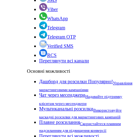
SMS
Viber
WhatsApp
Telegram
Telegram OTP
Verified SMS
RCS
Переглянути всі канали
Основні можливості
Дашборд для розсилки
Популярно!
Управління
маркетинговими кампаніями
Чат через месенджери
Надавайте підтримку
клієнтам через месенджери
Мультиканальні розсилки
Використовуйте
каскадні розсилки для маркетингових кампаній
Плавне розсилання
Скористайтеся плавним
надсиланням для підвищення конверсії
Переглянути всі можливості