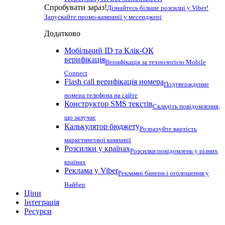
Спробувати зараз!
Дізнайтесь більше розсилці у Viber!
Запускайте промо-кампанії у месенджері
Додатково
Мобільний ID та Клік-ОК
верифікація
Верифікація за технологією Mobile
Connect
Flash call верифікація номера
Подтверждение
номера телефона на сайте
Конструктор SMS текстів
Складіть повідомлення,
що залучає
Калькулятор бюджету
Розрахуйте вартість
маркетингової кампанії
Розсилки у країнах
Розсилки повідомлень у різних
країнах
Реклама у Viber
Рекламні банери і оголошення у
Вайбер
Ціни
Інтеграція
Ресурси