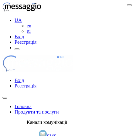
UA
en
ru
Вхід
Реєстрація
Вхід
Реєстрація
Головна
Продукти та послуги
Канали комунікації