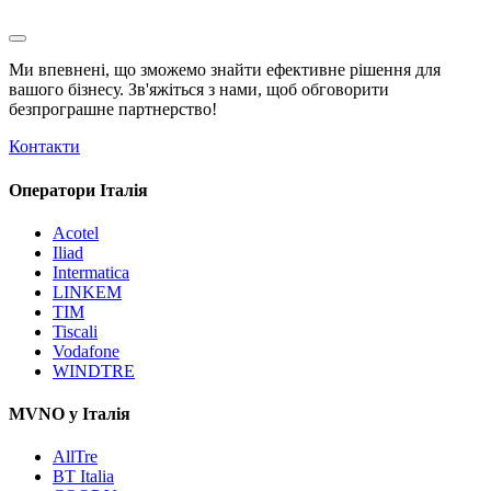
Ми впевнені, що зможемо знайти ефективне рішення для
вашого бізнесу. Зв'яжіться з нами, щоб обговорити
безпрограшне
партнерство!
Контакти
Оператори Італія
Acotel
Iliad
Intermatica
LINKEM
TIM
Tiscali
Vodafone
WINDTRE
MVNO у Італія
AllTre
BT Italia