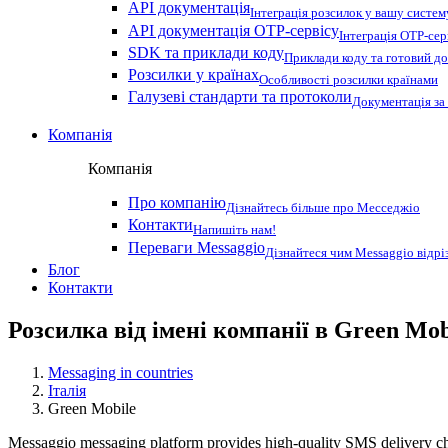
API документація
Інтеграція розсилок у вашу систем
API документація OTP-сервісу
Інтеграція OTP-сер
SDK та приклади коду
Приклади коду та готовий до
Розсилки у країнах
Особливості розсилки країнами
Галузеві стандарти та протоколи
Документація за
Компанія
Компанія
Про компанію
Дізнайтесь більше про Месседжіо
Контакти
Напишіть нам!
Переваги Messaggio
Дізнайтеся чим Messaggio відрі
Блог
Контакти
Розсилка від імені компанії в Green Mob
Messaging in countries
Італія
Green Mobile
Messaggio messaging platform provides high-quality SMS delivery chan