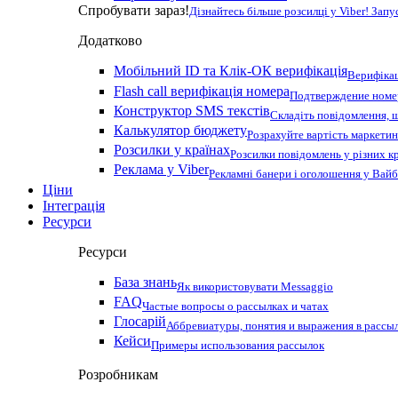
Спробувати зараз!
Дізнайтесь більше розсилці у Viber! Зап
Додатково
Мобільний ID та Клік-ОК верифікація
Верифікац
Flash call верифікація номера
Подтверждение номер
Конструктор SMS текстів
Складіть повідомлення, 
Калькулятор бюджету
Розрахуйте вартість маркетин
Розсилки у країнах
Розсилки повідомлень у різних к
Реклама у Viber
Рекламні банери і оголошення у Вай
Ціни
Інтеграція
Ресурси
Ресурси
База знань
Як використовувати Messaggio
FAQ
Частые вопросы о рассылках и чатах
Глосарій
Аббревиатуры, понятия и выражения в рассы
Кейси
Примеры использования рассылок
Розробникам