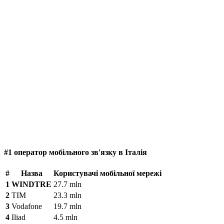
#1 оператор мобільного зв'язку в Італія
#
Назва
Користувачі мобільної мережі
1
WINDTRE
27.7 mln
2
TIM
23.3 mln
3
Vodafone
19.7 mln
4
Iliad
4.5 mln