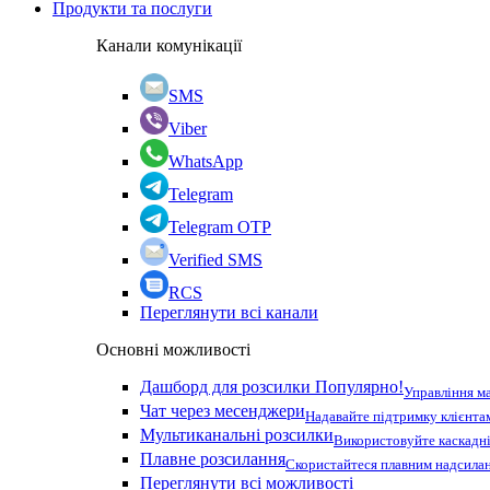
Продукти та послуги
Канали комунікації
SMS
Viber
WhatsApp
Telegram
Telegram OTP
Verified SMS
RCS
Переглянути всі канали
Основні можливості
Дашборд для розсилки
Популярно!
Управління м
Чат через месенджери
Надавайте підтримку клієнта
Мультиканальні розсилки
Використовуйте каскадні
Плавне розсилання
Скористайтеся плавним надсилан
Переглянути всі можливості