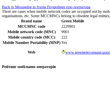
Back to Messaging in Італія
Подробнее про оператора
There are cases when mobile network codes are occupied not by mobile c
organisations, etc. Some MCCMNCs belong to obsolete legal entities, a
Brand name
Green Mobile
MCCMNC code
2229901
Mobile network code (MNC)
9901
Mobile country code (MCC)
222
Mobile Number Portability (MNP)
Yes
Web
www.greentelecomunicazio
Рейтинг мобільних операторів