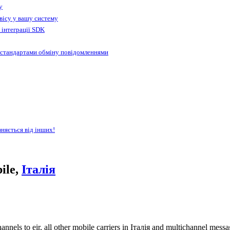
у
вісу у вашу систему
 інтеграції SDK
 стандартами обміну повідомленнями
зняється від інших!
ile,
Італія
nels to eir, all other mobile carriers in Італія and multichannel mes