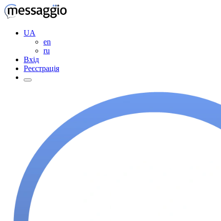
UA
en
ru
Вхід
Реєстрація