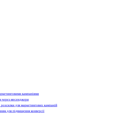
аркетинговими кампаніями
м через месенджери
 розсилки для маркетингових кампаній
ням для підвищення конверсії