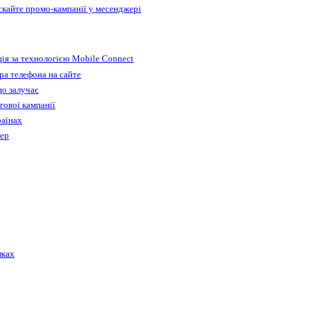
ускайте промо-кампанії у месенджері
ія за технологією Mobile Connect
а телефона на сайте
що залучає
гової кампанії
раїнах
бер
лках