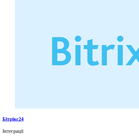
Бітрікс24
Інтеграції