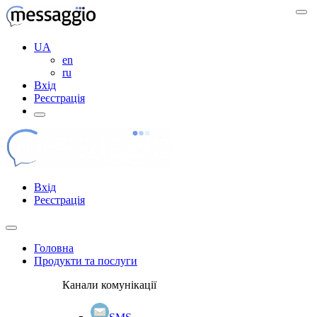
UA
en
ru
Вхід
Реєстрація
Вхід
Реєстрація
Головна
Продукти та послуги
Канали комунікації