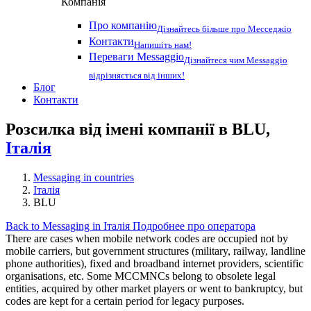
Компанія
Про компанію
Дізнайтесь більше про Месседжіо
Контакти
Напишіть нам!
Переваги Messaggio
Дізнайтеся чим Messaggio
відрізняється від інших!
Блог
Контакти
Розсилка від імені компанії в BLU,
Італія
Messaging in countries
Італія
BLU
Back to Messaging in Італія
Подробнее про оператора
There are cases when mobile network codes are occupied not by
mobile carriers, but government structures (military, railway, landline
phone authorities), fixed and broadband internet providers, scientific
organisations, etc. Some MCCMNCs belong to obsolete legal
entities, acquired by other market players or went to bankruptcy, but
codes are kept for a certain period for legacy purposes.