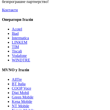
безпрограшне
партнерство!
Контакти
Оператори Італія
Acotel
Iliad
Intermatica
LINKEM
TIM
Tiscali
Vodafone
WINDTRE
MVNO у Італія
AllTre
BT Italia
COOP Voce
Digi Mobil
Green Mobile
Kena Mobile
NT Mobile