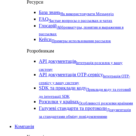
Ресурси
База знань
Як використовувати Messaggio
FAQ
Частые вопросы о рассылках и чатах
Глосарій
Аббревиатуры, понятия и выражения в
рассылках
Кейси
Примеры использования рассылок
Розробникам
API документація
Інтеграція розсилок у вашу
систему
API документація OTP-сервісу
Інтеграція OTP-
сервісу у вашу систему
SDK та приклади коду
Приклади коду та готовий
до інтеграції SDK
Розсилки у країнах
Особливості розсилки країнами
Галузеві стандарти та протоколи
Документація
за стандартами обміну повідомленнями
Компанія