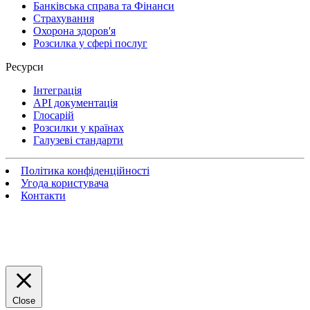
Банківська справа та Фінанси
Страхування
Охорона здоров'я
Розсилка у сфері послуг
Ресурси
Інтеграція
API документація
Глосарій
Розсилки у країнах
Галузеві стандарти
Політика конфіденційності
Угода користувача
Контакти
Close