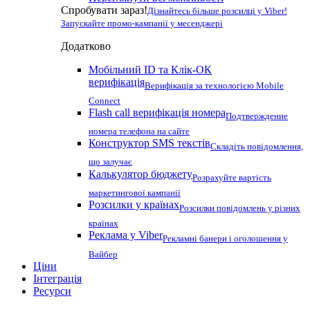
Спробувати зараз!
Дізнайтесь більше розсилці у Viber!
Запускайте промо-кампанії у месенджері
Додатково
Мобільний ID та Клік-ОК
верифікація
Верифікація за технологією Mobile
Connect
Flash call верифікація номера
Подтверждение
номера телефона на сайте
Конструктор SMS текстів
Складіть повідомлення,
що залучає
Калькулятор бюджету
Розрахуйте вартість
маркетингової кампанії
Розсилки у країнах
Розсилки повідомлень у різних
країнах
Реклама у Viber
Рекламні банери і оголошення у
Вайбер
Ціни
Інтеграція
Ресурси