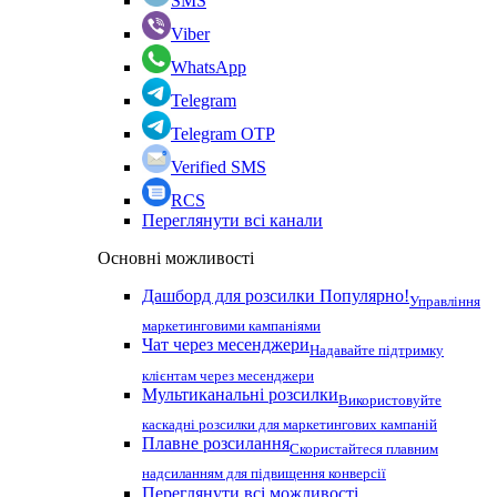
SMS
Viber
WhatsApp
Telegram
Telegram OTP
Verified SMS
RCS
Переглянути всі канали
Основні можливості
Дашборд для розсилки
Популярно!
Управління
маркетинговими кампаніями
Чат через месенджери
Надавайте підтримку
клієнтам через месенджери
Мультиканальні розсилки
Використовуйте
каскадні розсилки для маркетингових кампаній
Плавне розсилання
Скористайтеся плавним
надсиланням для підвищення конверсії
Переглянути всі можливості