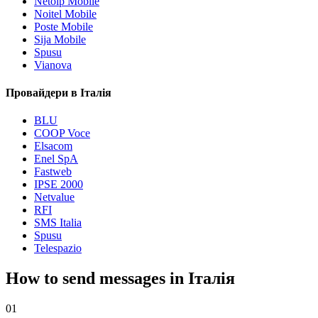
Netoip Mobile
Noitel Mobile
Poste Mobile
Sija Mobile
Spusu
Vianova
Провайдери в Італія
BLU
COOP Voce
Elsacom
Enel SpA
Fastweb
IPSE 2000
Netvalue
RFI
SMS Italia
Spusu
Telespazio
How to send messages in Італія
01