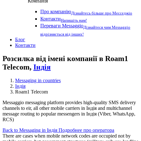
Компанія
Про компанію
Дізнайтесь більше про Месседжіо
Контакти
Напишіть нам!
Переваги Messaggio
Дізнайтеся чим Messaggio
відрізняється від інших!
Блог
Контакти
Розсилка від імені компанії в Roam1
Telecom,
Індія
Messaging in countries
Індія
Roam1 Telecom
Messaggio messaging platform provides high-quality SMS delivery
channels to eir, all other mobile carriers in Індія and multichannel
message routing to popular messengers in Індія (Viber, WhatsApp,
RCS)
Back to Messaging in Індія
Подробнее про оператора
There are cases when mobile network codes are occupied not by