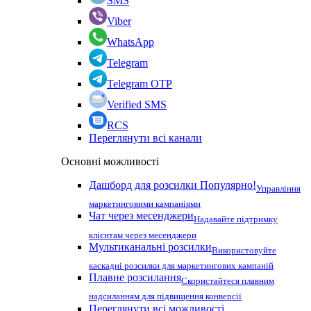
SMS
Viber
WhatsApp
Telegram
Telegram OTP
Verified SMS
RCS
Переглянути всі канали
Основні можливості
Дашборд для розсилки
Популярно!
Управління
маркетинговими кампаніями
Чат через месенджери
Надавайте підтримку
клієнтам через месенджери
Мультиканальні розсилки
Використовуйте
каскадні розсилки для маркетингових кампаній
Плавне розсилання
Скористайтеся плавним
надсиланням для підвищення конверсії
Переглянути всі можливості