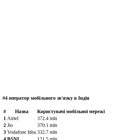
#4 оператор мобільного зв'язку в Індія
#
Назва
Користувачі мобільної мережі
1
Airtel
372.4 mln
2
Jio
370.1 mln
3
Vodafone Idea
332.7 mln
4
BSNL
121.5 mln