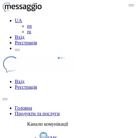
UA
en
ru
Вхід
Реєстрація
Вхід
Реєстрація
Головна
Продукти та послуги
Канали комунікації