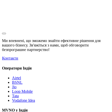
Ми впевнені, що зможемо знайти ефективне рішення для
вашого бізнесу. Зв'яжіться з нами, щоб обговорити
безпрограшне
партнерство!
Контакти
Оператори Індія
Airtel
BSNL
Jio
Loop Mobile
Tata
Vodafone Idea
MVNO у Індія