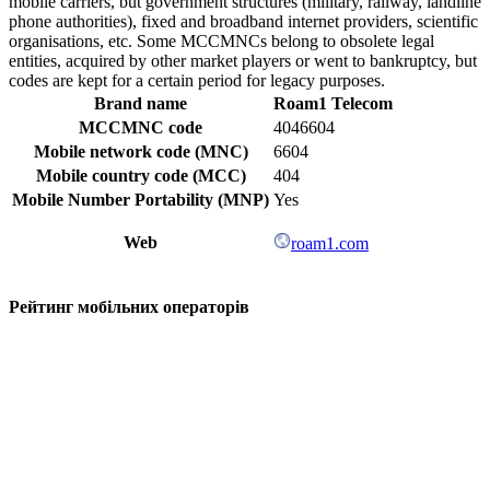
mobile carriers, but government structures (military, railway, landline
phone authorities), fixed and broadband internet providers, scientific
organisations, etc. Some MCCMNCs belong to obsolete legal
entities, acquired by other market players or went to bankruptcy, but
codes are kept for a certain period for legacy purposes.
Brand name
Roam1 Telecom
MCCMNC code
4046604
Mobile network code (MNC)
6604
Mobile country code (MCC)
404
Mobile Number Portability (MNP)
Yes
Web
roam1.com
Рейтинг мобільних операторів