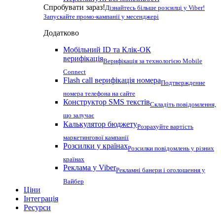
Спробувати зараз!
Дізнайтесь більше розсилці у Viber!
Запускайте промо-кампанії у месенджері
Додатково
Мобільний ID та Клік-ОК
верифікація
Верифікація за технологією Mobile
Connect
Flash call верифікація номера
Подтверждение
номера телефона на сайте
Конструктор SMS текстів
Складіть повідомлення,
що залучає
Калькулятор бюджету
Розрахуйте вартість
маркетингової кампанії
Розсилки у країнах
Розсилки повідомлень у різних
країнах
Реклама у Viber
Рекламні банери і оголошення у
Вайбер
Ціни
Інтеграція
Ресурси