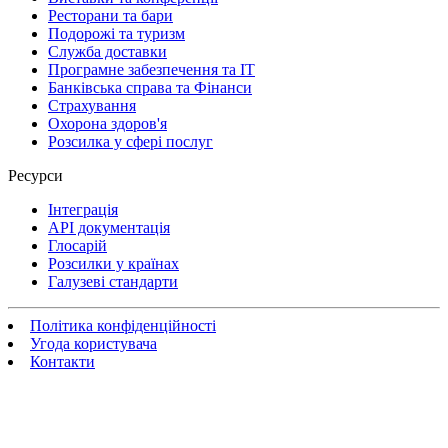
Ресторани та бари
Подорожі та туризм
Служба доставки
Програмне забезпечення та IT
Банківська справа та Фінанси
Страхування
Охорона здоров'я
Розсилка у сфері послуг
Ресурси
Інтеграція
API документація
Глосарій
Розсилки у країнах
Галузеві стандарти
Політика конфіденційності
Угода користувача
Контакти