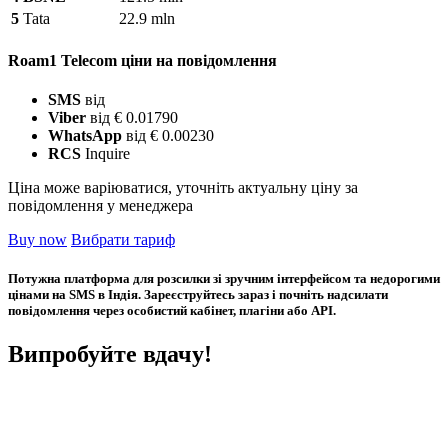
5
Tata
22.9 mln
Roam1 Telecom ціни на повідомлення
SMS
від
Viber
від € 0.01790
WhatsApp
від € 0.00230
RCS
Inquire
Ціна може варіюватися, уточніть актуальну ціну за
повідомлення у менеджера
Buy now
Вибрати тариф
Потужна платформа для розсилки зі зручним інтерфейсом та недорогими
цінами на SMS в Індія. Зареєструйтесь зараз і почніть надсилати
повідомлення через особистий кабінет, плагіни або API.
Випробуйте вдачу!