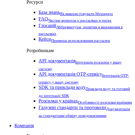
Ресурси
База знань
Як використовувати Messaggio
FAQ
Частые вопросы о рассылках и чатах
Глосарій
Аббревиатуры, понятия и выражения в
рассылках
Кейси
Примеры использования рассылок
Розробникам
API документація
Інтеграція розсилок у вашу
систему
API документація OTP-сервісу
Інтеграція OTP-
сервісу у вашу систему
SDK та приклади коду
Приклади коду та готовий
до інтеграції SDK
Розсилки у країнах
Особливості розсилки країнами
Галузеві стандарти та протоколи
Документація
за стандартами обміну повідомленнями
Компанія