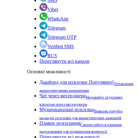
SMS
Viber
WhatsApp
Telegram
Telegram OTP
Verified SMS
RCS
Переглянути всі канали
Основні можливості
Дашборд для розсилки
Популярно!
Управління
маркетинговими кампаніями
Чат через месенджери
Надавайте підтримку
клієнтам через месенджери
Мультиканальні розсилки
Використовуйте
каскадні розсилки для маркетингових кампаній
Плавне розсилання
Скористайтеся плавним
надсиланням для підвищення конверсії
Переглянути всі можливості