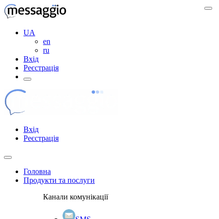
UA
en
ru
Вхід
Реєстрація
Вхід
Реєстрація
Головна
Продукти та послуги
Канали комунікації