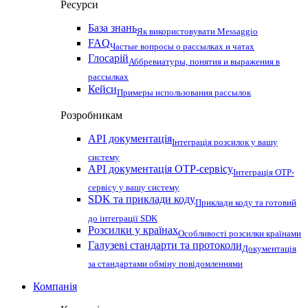
Ресурси
База знань
Як використовувати Messaggio
FAQ
Частые вопросы о рассылках и чатах
Глосарій
Аббревиатуры, понятия и выражения в
рассылках
Кейси
Примеры использования рассылок
Розробникам
API документація
Інтеграція розсилок у вашу
систему
API документація OTP-сервісу
Інтеграція OTP-
сервісу у вашу систему
SDK та приклади коду
Приклади коду та готовий
до інтеграції SDK
Розсилки у країнах
Особливості розсилки країнами
Галузеві стандарти та протоколи
Документація
за стандартами обміну повідомленнями
Компанія