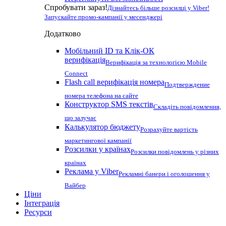
Спробувати зараз!
Дізнайтесь більше розсилці у Viber!
Запускайте промо-кампанії у месенджері
Додатково
Мобільний ID та Клік-ОК
верифікація
Верифікація за технологією Mobile
Connect
Flash call верифікація номера
Подтверждение
номера телефона на сайте
Конструктор SMS текстів
Складіть повідомлення,
що залучає
Калькулятор бюджету
Розрахуйте вартість
маркетингової кампанії
Розсилки у країнах
Розсилки повідомлень у різних
країнах
Реклама у Viber
Рекламні банери і оголошення у
Вайбер
Ціни
Інтеграція
Ресурси