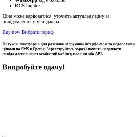
WhatsApp
від € 0.03360
RCS
Inquire
Ціна може варіюватися, уточніть актуальну ціну за
повідомлення у менеджера
Buy now
Вибрати тариф
Потужна платформа для розсилки зі зручним інтерфейсом та недорогими
цінами на SMS в Греція. Зареєструйтесь зараз і почніть надсилати
повідомлення через особистий кабінет, плагіни або API.
Випробуйте вдачу!