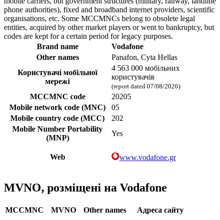
mobile carriers, but government structures (military, railway, landline
phone authorities), fixed and broadband internet providers, scientific
organisations, etc. Some MCCMNCs belong to obsolete legal
entities, acquired by other market players or went to bankruptcy, but
codes are kept for a certain period for legacy purposes.
Brand name
Vodafone
Other names
Panafon, Cyta Hellas
4 563 000 мобільних
Користувачі мобільної
користувачів
мережі
(report dated 07/08/2026)
MCCMNC code
20205
Mobile network code (MNC)
05
Mobile country code (MCC)
202
Mobile Number Portability
Yes
(MNP)
Web
www.vodafone.gr
MVNO, розміщені на Vodafone
MCCMNC
MVNO
Other names
Адреса сайту