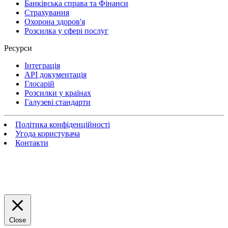
Банківська справа та Фінанси
Страхування
Охорона здоров'я
Розсилка у сфері послуг
Ресурси
Інтеграція
API документація
Глосарій
Розсилки у країнах
Галузеві стандарти
Політика конфіденційності
Угода користувача
Контакти
Close