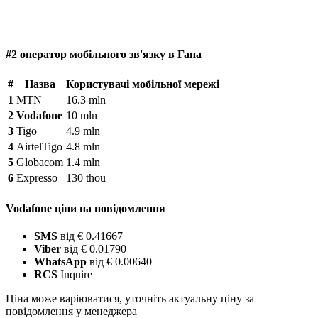
#2 оператор мобільного зв'язку в Гана
#
Назва
Користувачі мобільної мережі
1
MTN
16.3 mln
2
Vodafone
10 mln
3
Tigo
4.9 mln
4
AirtelTigo
4.8 mln
5
Globacom
1.4 mln
6
Expresso
130 thou
Vodafone ціни на повідомлення
SMS
від € 0.41667
Viber
від € 0.01790
WhatsApp
від € 0.00640
RCS
Inquire
Ціна може варіюватися, уточніть актуальну ціну за
повідомлення у менеджера