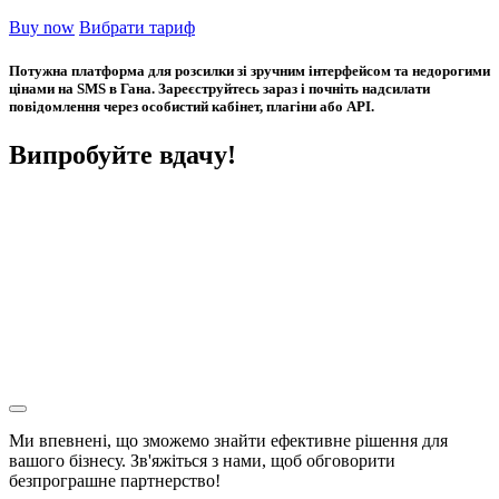
Buy now
Вибрати тариф
Потужна платформа для розсилки зі зручним інтерфейсом та недорогими
цінами на SMS в Гана. Зареєструйтесь зараз і почніть надсилати
повідомлення через особистий кабінет, плагіни або API.
Випробуйте вдачу!
Ми впевнені, що зможемо знайти ефективне рішення для
вашого бізнесу. Зв'яжіться з нами, щоб обговорити
безпрограшне
партнерство!