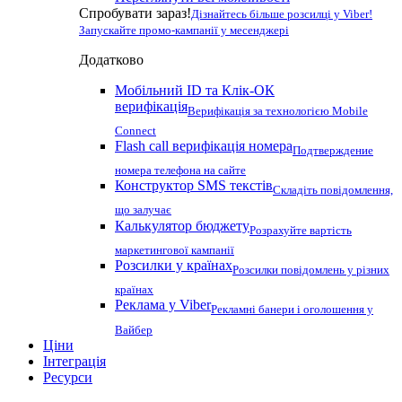
Спробувати зараз!
Дізнайтесь більше розсилці у Viber!
Запускайте промо-кампанії у месенджері
Додатково
Мобільний ID та Клік-ОК
верифікація
Верифікація за технологією Mobile
Connect
Flash call верифікація номера
Подтверждение
номера телефона на сайте
Конструктор SMS текстів
Складіть повідомлення,
що залучає
Калькулятор бюджету
Розрахуйте вартість
маркетингової кампанії
Розсилки у країнах
Розсилки повідомлень у різних
країнах
Реклама у Viber
Рекламні банери і оголошення у
Вайбер
Ціни
Інтеграція
Ресурси