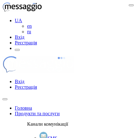
UA
en
ru
Вхід
Реєстрація
Вхід
Реєстрація
Головна
Продукти та послуги
Канали комунікації