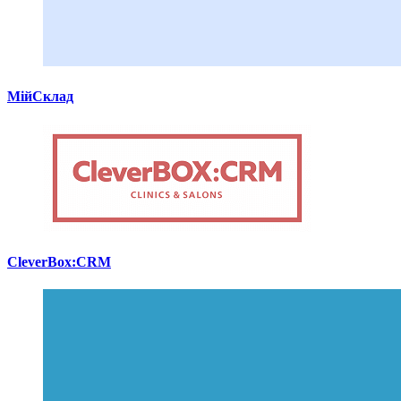
МійСклад
CleverBox:CRM