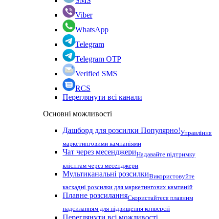
SMS
Viber
WhatsApp
Telegram
Telegram OTP
Verified SMS
RCS
Переглянути всі канали
Основні можливості
Дашборд для розсилки
Популярно!
Управління
маркетинговими кампаніями
Чат через месенджери
Надавайте підтримку
клієнтам через месенджери
Мультиканальні розсилки
Використовуйте
каскадні розсилки для маркетингових кампаній
Плавне розсилання
Скористайтеся плавним
надсиланням для підвищення конверсії
Переглянути всі можливості