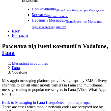
Компанія
Про компанію
Дізнайтесь більше про Месседжіо
Контакти
Напишіть нам!
Переваги Messaggio
Дізнайтеся чим Messaggio
відрізняється від інших!
Блог
Контакти
Розсилка від імені компанії в Vodafone,
Гана
Messaging in countries
Гана
Vodafone
Messaggio messaging platform provides high-quality SMS delivery
channels to eir, all other mobile carriers in Гана and multichannel
message routing to popular messengers in Гана (Viber, WhatsApp,
RCS)
Back to Messaging in Гана
Подробнее про оператора
There are cases when mobile network codes are occupied not by