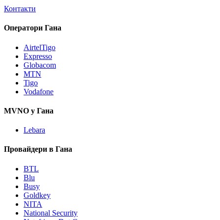
Контакти
Оператори Гана
AirtelTigo
Expresso
Globacom
MTN
Tigo
Vodafone
MVNO у Гана
Lebara
Провайдери в Гана
BTL
Blu
Busy
Goldkey
NITA
National Security