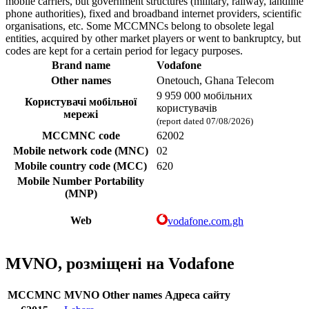
mobile carriers, but government structures (military, railway, landline
phone authorities), fixed and broadband internet providers, scientific
organisations, etc. Some MCCMNCs belong to obsolete legal
entities, acquired by other market players or went to bankruptcy, but
codes are kept for a certain period for legacy purposes.
Brand name
Vodafone
Other names
Onetouch, Ghana Telecom
9 959 000 мобільних
Користувачі мобільної
користувачів
мережі
(report dated 07/08/2026)
MCCMNC code
62002
Mobile network code (MNC)
02
Mobile country code (MCC)
620
Mobile Number Portability
(MNP)
Web
vodafone.com.gh
MVNO, розміщені на Vodafone
MCCMNC
MVNO
Other names
Адреса сайту