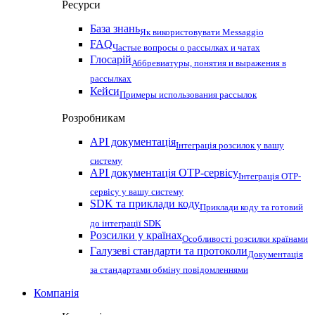
Ресурси
База знань
Як використовувати Messaggio
FAQ
Частые вопросы о рассылках и чатах
Глосарій
Аббревиатуры, понятия и выражения в
рассылках
Кейси
Примеры использования рассылок
Розробникам
API документація
Інтеграція розсилок у вашу
систему
API документація OTP-сервісу
Інтеграція OTP-
сервісу у вашу систему
SDK та приклади коду
Приклади коду та готовий
до інтеграції SDK
Розсилки у країнах
Особливості розсилки країнами
Галузеві стандарти та протоколи
Документація
за стандартами обміну повідомленнями
Компанія