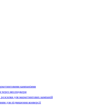
аркетинговими кампаніями
м через месенджери
 розсилки для маркетингових кампаній
ням для підвищення конверсії