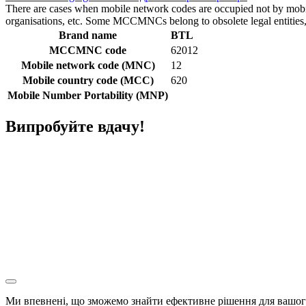
There are cases when mobile network codes are occupied not by mobile c
organisations, etc. Some MCCMNCs belong to obsolete legal entities, a
Brand name
BTL
MCCMNC code
62012
Mobile network code (MNC)
12
Mobile country code (MCC)
620
Mobile Number Portability (MNP)
Випробуйте вдачу!
Ми впевнені, що зможемо знайти ефективне рішення для вашого