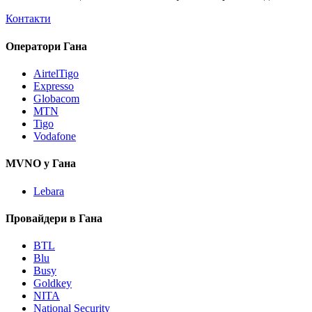
Контакти
Оператори Гана
AirtelTigo
Expresso
Globacom
MTN
Tigo
Vodafone
MVNO у Гана
Lebara
Провайдери в Гана
BTL
Blu
Busy
Goldkey
NITA
National Security