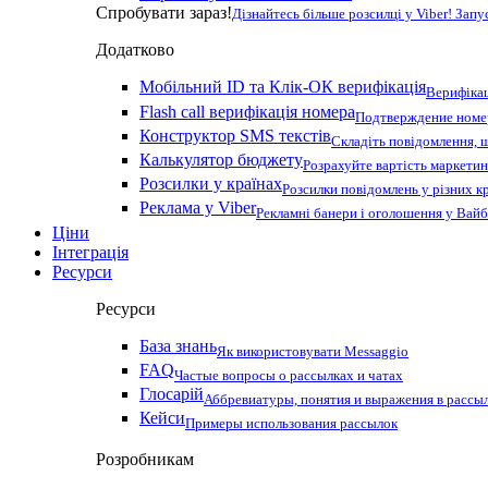
Спробувати зараз!
Дізнайтесь більше розсилці у Viber! Зап
Додатково
Мобільний ID та Клік-ОК верифікація
Верифікац
Flash call верифікація номера
Подтверждение номер
Конструктор SMS текстів
Складіть повідомлення, 
Калькулятор бюджету
Розрахуйте вартість маркетин
Розсилки у країнах
Розсилки повідомлень у різних к
Реклама у Viber
Рекламні банери і оголошення у Вай
Ціни
Інтеграція
Ресурси
Ресурси
База знань
Як використовувати Messaggio
FAQ
Частые вопросы о рассылках и чатах
Глосарій
Аббревиатуры, понятия и выражения в рассы
Кейси
Примеры использования рассылок
Розробникам