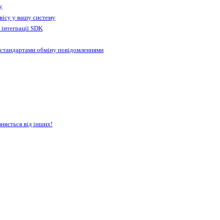
у
вісу у вашу систему
 інтеграції SDK
 стандартами обміну повідомленнями
зняється від інших!