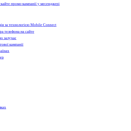
ускайте промо-кампанії у месенджері
ія за технологією Mobile Connect
а телефона на сайте
що залучає
гової кампанії
раїнах
бер
лках