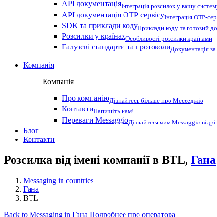
API документація
Інтеграція розсилок у вашу систем
API документація OTP-сервісу
Інтеграція OTP-сер
SDK та приклади коду
Приклади коду та готовий до
Розсилки у країнах
Особливості розсилки країнами
Галузеві стандарти та протоколи
Документація за
Компанія
Компанія
Про компанію
Дізнайтесь більше про Месседжіо
Контакти
Напишіть нам!
Переваги Messaggio
Дізнайтеся чим Messaggio відрі
Блог
Контакти
Розсилка від імені компанії в BTL,
Гана
Messaging in countries
Гана
BTL
Back to Messaging in Гана
Подробнее про оператора