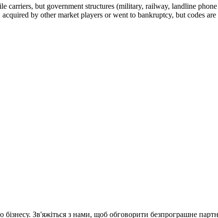
arriers, but government structures (military, railway, landline phone a
cquired by other market players or went to bankruptcy, but codes are k
 бізнесу. Зв'яжіться з нами, щоб обговорити
безпрограшне
партн