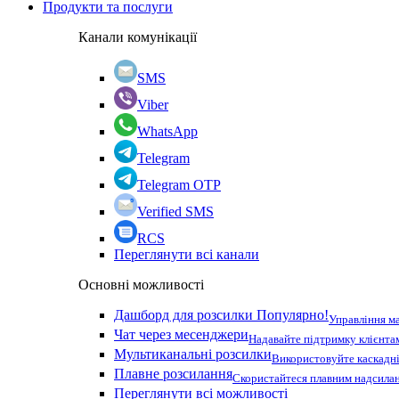
Продукти та послуги
Канали комунікації
SMS
Viber
WhatsApp
Telegram
Telegram OTP
Verified SMS
RCS
Переглянути всі канали
Основні можливості
Дашборд для розсилки
Популярно!
Управління м
Чат через месенджери
Надавайте підтримку клієнта
Мультиканальні розсилки
Використовуйте каскадні
Плавне розсилання
Скористайтеся плавним надсилан
Переглянути всі можливості