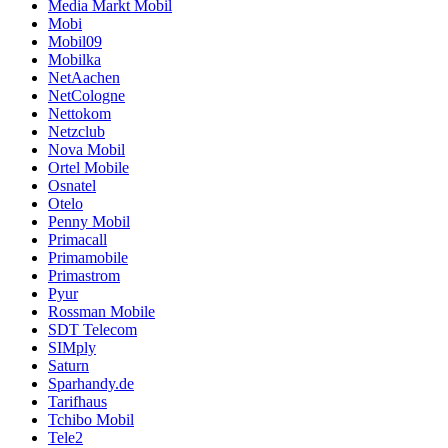
Media Markt Mobil
Mobi
Mobil09
Mobilka
NetAachen
NetCologne
Nettokom
Netzclub
Nova Mobil
Ortel Mobile
Osnatel
Otelo
Penny Mobil
Primacall
Primamobile
Primastrom
Pyur
Rossman Mobile
SDT Telecom
SIMply
Saturn
Sparhandy.de
Tarifhaus
Tchibo Mobil
Tele2