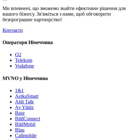
Ми впевнені, що зможемо знайти ефективне рішення для
вашого бізнесу. Зв'яжіться з нами, щоб обговорити
безпрограшне
партнерство!
Контакти
Оператори Німеччина
O2
Telekom
Vodafone
MVNO у Німеччина
1&1
AetkaSmart
Aldi Talk
Ay Yildiz
Base
BildConnect
BildMobil
Blau
Callmobile