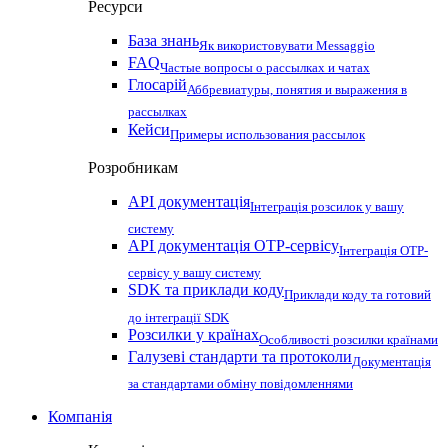
Ресурси
База знань
Як використовувати Messaggio
FAQ
Частые вопросы о рассылках и чатах
Глосарій
Аббревиатуры, понятия и выражения в
рассылках
Кейси
Примеры использования рассылок
Розробникам
API документація
Інтеграція розсилок у вашу
систему
API документація OTP-сервісу
Інтеграція OTP-
сервісу у вашу систему
SDK та приклади коду
Приклади коду та готовий
до інтеграції SDK
Розсилки у країнах
Особливості розсилки країнами
Галузеві стандарти та протоколи
Документація
за стандартами обміну повідомленнями
Компанія