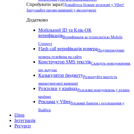
Спробувати зараз!
Дізнайтесь більше розсилці у Viber!
Запускайте промо-кампанії у месенджері
Додатково
Мобільний ID та Клік-ОК
верифікація
Верифікація за технологією Mobile
Connect
Flash call верифікація номера
Подтверждение
номера телефона на сайте
Конструктор SMS текстів
Складіть повідомлення,
що залучає
Калькулятор бюджету
Розрахуйте вартість
маркетингової кампанії
Розсилки у країнах
Розсилки повідомлень у різних
країнах
Реклама у Viber
Рекламні банери і оголошення у
Вайбер
Ціни
Інтеграція
Ресурси