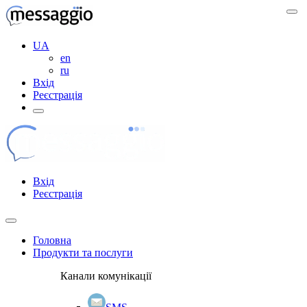
UA
en
ru
Вхід
Реєстрація
Вхід
Реєстрація
Головна
Продукти та послуги
Канали комунікації