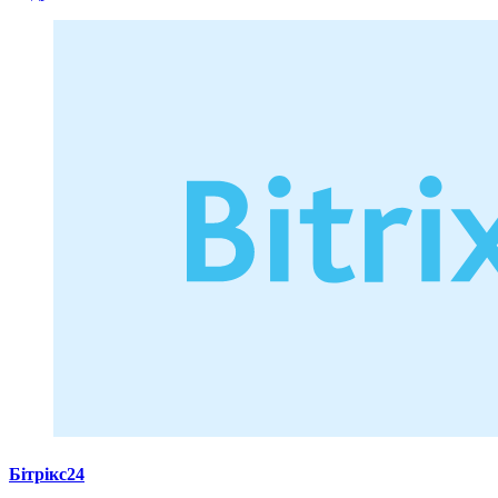
Бітрікс24