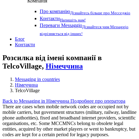
Компанія
Про компанію
Дізнайтесь більше про Месседжіо
Контакти
Напишіть нам!
Переваги Messaggio
Дізнайтеся чим Messaggio
відрізняється від інших!
Блог
Контакти
Розсилка від імені компанії в
TelcoVillage,
Німеччина
Messaging in countries
Німеччина
TelcoVillage
Back to Messaging in Німеччина
Подробнее про оператора
There are cases when mobile network codes are occupied not by
mobile carriers, but government structures (military, railway, landline
phone authorities), fixed and broadband internet providers, scientific
organisations, etc. Some MCCMNCs belong to obsolete legal
entities, acquired by other market players or went to bankruptcy, but
codes are kept for a certain period for legacy purposes.