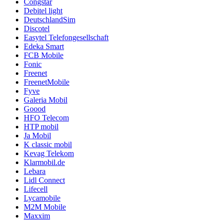
Congstar
Debitel light
DeutschlandSim
Discotel
Easytel Telefongesellschaft
Edeka Smart
FCB Mobile
Fonic
Freenet
FreenetMobile
Fyve
Galeria Mobil
Goood
HFO Telecom
HTP mobil
Ja Mobil
K classic mobil
Kevag Telekom
Klarmobil.de
Lebara
Lidl Connect
Lifecell
Lycamobile
M2M Mobile
Maxxim