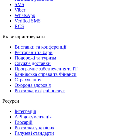
SMS
Viber
WhatsApp
Verified SMS
RCS
Як використовувати
Виставки та конференції
Ресторани та бари
Подорожі та туризм
Служба доставки
Програмне забезпечення та IT
Банківська справа та Фінанси
Страхування
Охорона здоров'я
Розсилка у сфері послуг
Ресурси
Інтеграція
API документація
Глосарій
Розсилки у країнах
Галузеві стандарти