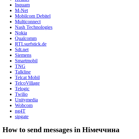
Inquam
M-Net
Mobilcom Debitel
Multiconnect
Nash Technologies
Nokia
Qualcomm
RTLsurfstick.de
Sdt.net
Siemens
Smartmobil
TNG
Talkline
Telcat Mobil
TelcoVillage
Telogic
Twilio
Unitymedia
Wobcom
ng4T
sipgate
How to send messages in Німеччина