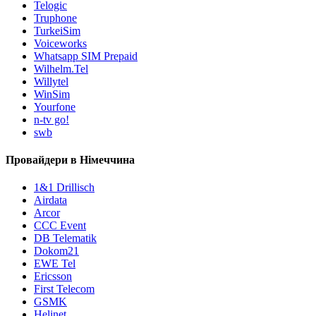
Telogic
Truphone
TurkeiSim
Voiceworks
Whatsapp SIM Prepaid
Wilhelm.Tel
Willytel
WinSim
Yourfone
n-tv go!
swb
Провайдери в Німеччина
1&1 Drillisch
Airdata
Arcor
CCC Event
DB Telematik
Dokom21
EWE Tel
Ericsson
First Telecom
GSMK
Helinet