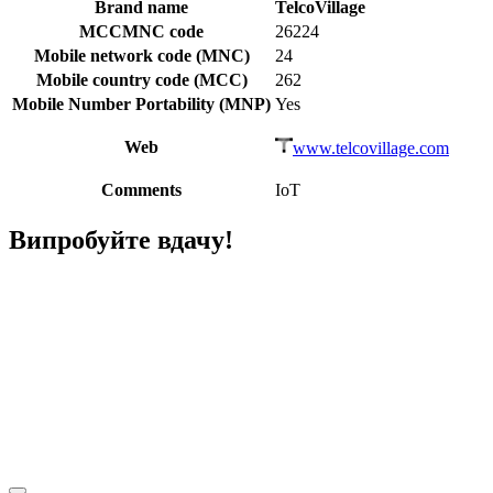
Brand name
TelcoVillage
MCCMNC code
26224
Mobile network code (MNC)
24
Mobile country code (MCC)
262
Mobile Number Portability (MNP)
Yes
Web
www.telcovillage.com
Comments
IoT
Випробуйте вдачу!