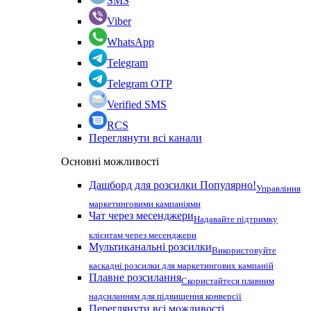
SMS
Viber
WhatsApp
Telegram
Telegram OTP
Verified SMS
RCS
Переглянути всі канали
Основні можливості
Дашборд для розсилки
Популярно!
Управління
маркетинговими кампаніями
Чат через месенджери
Надавайте підтримку
клієнтам через месенджери
Мультиканальні розсилки
Використовуйте
каскадні розсилки для маркетингових кампаній
Плавне розсилання
Скористайтеся плавним
надсиланням для підвищення конверсії
Переглянути всі можливості