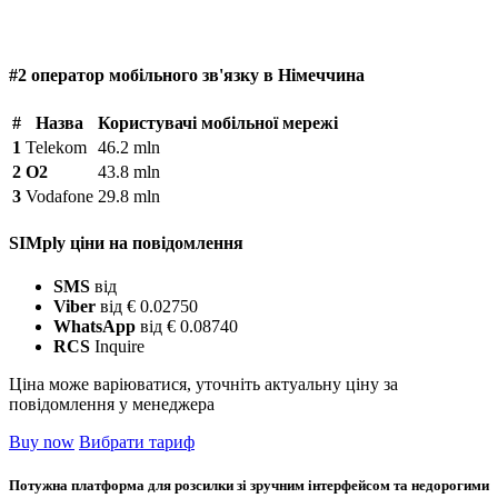
#2 оператор мобільного зв'язку в Німеччина
#
Назва
Користувачі мобільної мережі
1
Telekom
46.2 mln
2
O2
43.8 mln
3
Vodafone
29.8 mln
SIMply ціни на повідомлення
SMS
від
Viber
від € 0.02750
WhatsApp
від € 0.08740
RCS
Inquire
Ціна може варіюватися, уточніть актуальну ціну за
повідомлення у менеджера
Buy now
Вибрати тариф
Потужна платформа для розсилки зі зручним інтерфейсом та недорогими