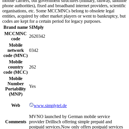
mobile carriers, but government structures (military, railway, landline
phone authorities), fixed and broadband internet providers, scientific
organisations, etc. Some MCCMNCs belong to obsolete legal
entities, acquired by other market players or went to bankruptcy, but
codes are kept for a certain period for legacy purposes.
Brand name
SIMply
MCCMNC
2620342
code
Mobile
network
0342
code (MNC)
Mobile
country
262
code (MCC)
Mobile
Number
Yes
Portability
(MNP)
Web
www.simplytel.de
MVNO launched by German mobile service
Comments
provider Drillisch offering simple prepaid and
postpaid services.Now only offers postpaid services