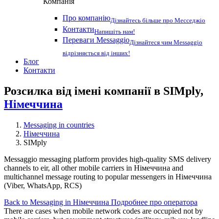
Компанія
Про компанію
Дізнайтесь більше про Месседжіо
Контакти
Напишіть нам!
Переваги Messaggio
Дізнайтеся чим Messaggio
відрізняється від інших!
Блог
Контакти
Розсилка від імені компанії в SIMply,
Німеччина
Messaging in countries
Німеччина
SIMply
Messaggio messaging platform provides high-quality SMS delivery
channels to eir, all other mobile carriers in Німеччина and
multichannel message routing to popular messengers in Німеччина
(Viber, WhatsApp, RCS)
Back to Messaging in Німеччина
Подробнее про оператора
There are cases when mobile network codes are occupied not by