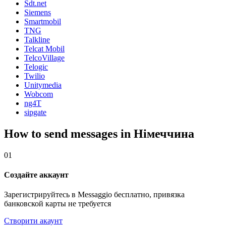
Sdt.net
Siemens
Smartmobil
TNG
Talkline
Telcat Mobil
TelcoVillage
Telogic
Twilio
Unitymedia
Wobcom
ng4T
sipgate
How to send messages in Німеччина
01
Создайте аккаунт
Зарегистрируйтесь в Messaggio бесплатно, привязка
банковской карты не требуется
Створити акаунт