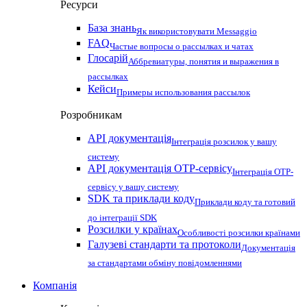
Ресурси
База знань
Як використовувати Messaggio
FAQ
Частые вопросы о рассылках и чатах
Глосарій
Аббревиатуры, понятия и выражения в
рассылках
Кейси
Примеры использования рассылок
Розробникам
API документація
Інтеграція розсилок у вашу
систему
API документація OTP-сервісу
Інтеграція OTP-
сервісу у вашу систему
SDK та приклади коду
Приклади коду та готовий
до інтеграції SDK
Розсилки у країнах
Особливості розсилки країнами
Галузеві стандарти та протоколи
Документація
за стандартами обміну повідомленнями
Компанія