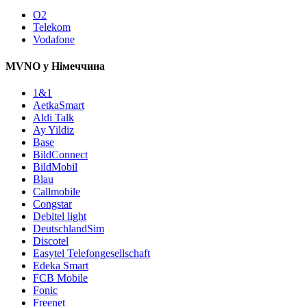
O2
Telekom
Vodafone
MVNO у Німеччина
1&1
AetkaSmart
Aldi Talk
Ay Yildiz
Base
BildConnect
BildMobil
Blau
Callmobile
Congstar
Debitel light
DeutschlandSim
Discotel
Easytel Telefongesellschaft
Edeka Smart
FCB Mobile
Fonic
Freenet