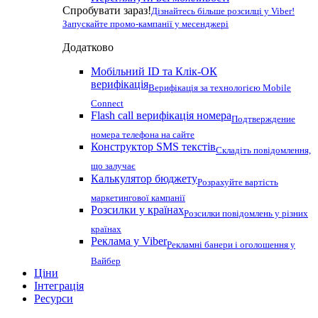
Спробувати зараз!
Дізнайтесь більше розсилці у Viber!
Запускайте промо-кампанії у месенджері
Додатково
Мобільний ID та Клік-ОК
верифікація
Верифікація за технологією Mobile
Connect
Flash call верифікація номера
Подтверждение
номера телефона на сайте
Конструктор SMS текстів
Складіть повідомлення,
що залучає
Калькулятор бюджету
Розрахуйте вартість
маркетингової кампанії
Розсилки у країнах
Розсилки повідомлень у різних
країнах
Реклама у Viber
Рекламні банери і оголошення у
Вайбер
Ціни
Інтеграція
Ресурси