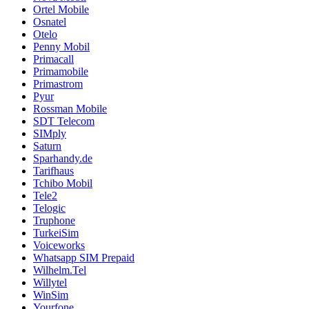
Ortel Mobile
Osnatel
Otelo
Penny Mobil
Primacall
Primamobile
Primastrom
Pyur
Rossman Mobile
SDT Telecom
SIMply
Saturn
Sparhandy.de
Tarifhaus
Tchibo Mobil
Tele2
Telogic
Truphone
TurkeiSim
Voiceworks
Whatsapp SIM Prepaid
Wilhelm.Tel
Willytel
WinSim
Yourfone