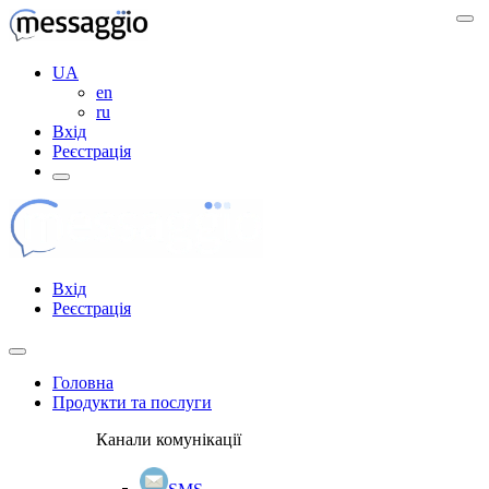
UA
en
ru
Вхід
Реєстрація
Вхід
Реєстрація
Головна
Продукти та послуги
Канали комунікації