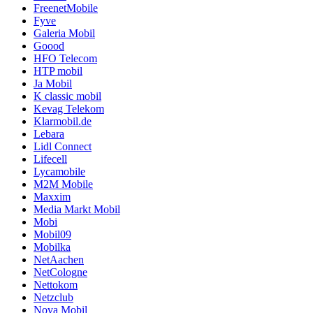
FreenetMobile
Fyve
Galeria Mobil
Goood
HFO Telecom
HTP mobil
Ja Mobil
K classic mobil
Kevag Telekom
Klarmobil.de
Lebara
Lidl Connect
Lifecell
Lycamobile
M2M Mobile
Maxxim
Media Markt Mobil
Mobi
Mobil09
Mobilka
NetAachen
NetCologne
Nettokom
Netzclub
Nova Mobil