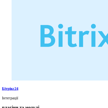
Бітрікс24
Інтеграції
плагіни та модулі