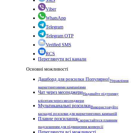
SMS
Viber
WhatsApp
Telegram
Telegram OTP
Verified SMS
RCS
Переглянути всі канали
Основні можливості
Дашборд для розсилки
Популярно!
Управління
маркетинговими кампаніями
Чат через месенджери
Надавайте підтримку
клієнтам через месенджери
Мультиканальні розсилки
Використовуйте
каскадні розсилки для маркетингових кампаній
Плавне розсилання
Скористайтеся плавним
надсиланням для підвищення конверсії
Переглянути всі можливості