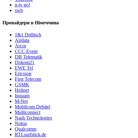
n-tv go!
swb
Провайдери в Німеччина
1&1 Drillisch
Airdata
Arcor
CCC Event
DB Telematik
Dokom21
EWE Tel
Ericsson
First Telecom
GSMK
Helinet
Inquam
M-Net
Mobilcom Debitel
Multiconnect
Nash Technologies
Nokia
Qualcomm
RTLsurfstick.de