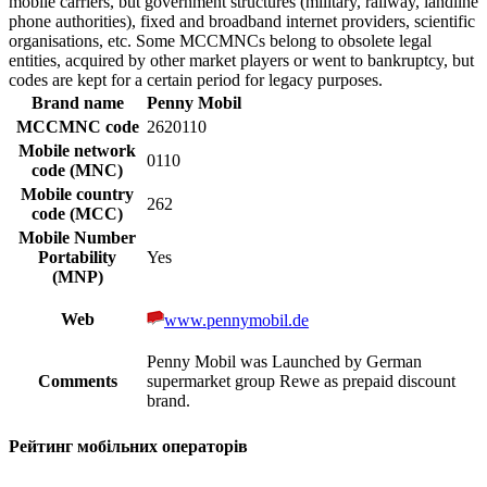
mobile carriers, but government structures (military, railway, landline
phone authorities), fixed and broadband internet providers, scientific
organisations, etc. Some MCCMNCs belong to obsolete legal
entities, acquired by other market players or went to bankruptcy, but
codes are kept for a certain period for legacy purposes.
Brand name
Penny Mobil
MCCMNC code
2620110
Mobile network
0110
code (MNC)
Mobile country
262
code (MCC)
Mobile Number
Portability
Yes
(MNP)
Web
www.pennymobil.de
Penny Mobil was Launched by German
Comments
supermarket group Rewe as prepaid discount
brand.
Рейтинг мобільних операторів