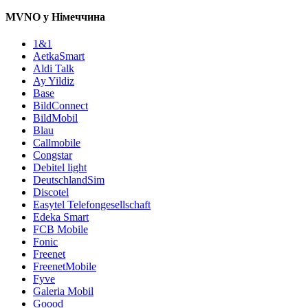
MVNO у Німеччина
1&1
AetkaSmart
Aldi Talk
Ay Yildiz
Base
BildConnect
BildMobil
Blau
Callmobile
Congstar
Debitel light
DeutschlandSim
Discotel
Easytel Telefongesellschaft
Edeka Smart
FCB Mobile
Fonic
Freenet
FreenetMobile
Fyve
Galeria Mobil
Goood