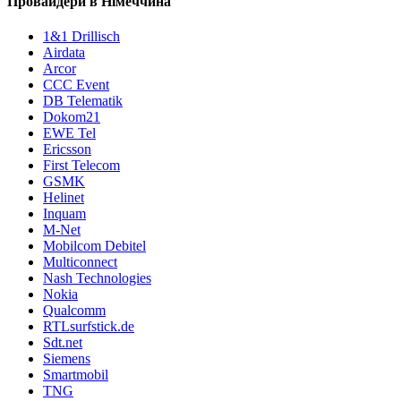
Провайдери в Німеччина
1&1 Drillisch
Airdata
Arcor
CCC Event
DB Telematik
Dokom21
EWE Tel
Ericsson
First Telecom
GSMK
Helinet
Inquam
M-Net
Mobilcom Debitel
Multiconnect
Nash Technologies
Nokia
Qualcomm
RTLsurfstick.de
Sdt.net
Siemens
Smartmobil
TNG