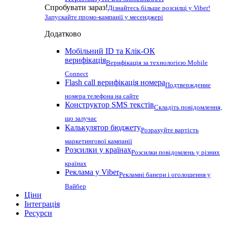
Спробувати зараз!
Дізнайтесь більше розсилці у Viber!
Запускайте промо-кампанії у месенджері
Додатково
Мобільний ID та Клік-ОК
верифікація
Верифікація за технологією Mobile
Connect
Flash call верифікація номера
Подтверждение
номера телефона на сайте
Конструктор SMS текстів
Складіть повідомлення,
що залучає
Калькулятор бюджету
Розрахуйте вартість
маркетингової кампанії
Розсилки у країнах
Розсилки повідомлень у різних
країнах
Реклама у Viber
Рекламні банери і оголошення у
Вайбер
Ціни
Інтеграція
Ресурси