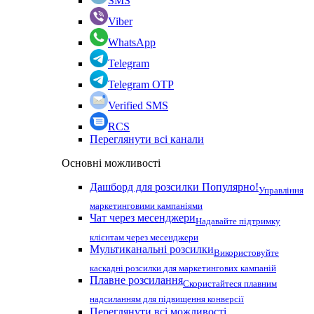
SMS
Viber
WhatsApp
Telegram
Telegram OTP
Verified SMS
RCS
Переглянути всі канали
Основні можливості
Дашборд для розсилки
Популярно!
Управління
маркетинговими кампаніями
Чат через месенджери
Надавайте підтримку
клієнтам через месенджери
Мультиканальні розсилки
Використовуйте
каскадні розсилки для маркетингових кампаній
Плавне розсилання
Скористайтеся плавним
надсиланням для підвищення конверсії
Переглянути всі можливості