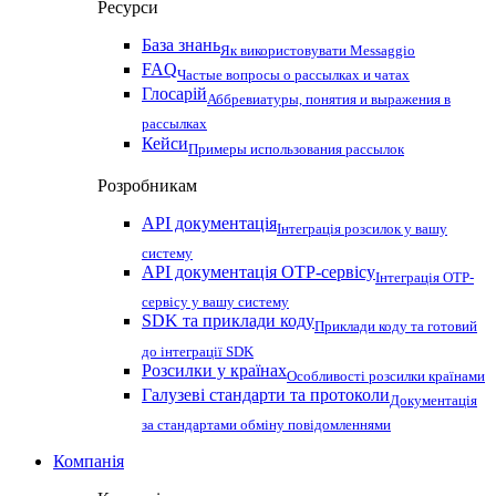
Ресурси
База знань
Як використовувати Messaggio
FAQ
Частые вопросы о рассылках и чатах
Глосарій
Аббревиатуры, понятия и выражения в
рассылках
Кейси
Примеры использования рассылок
Розробникам
API документація
Інтеграція розсилок у вашу
систему
API документація OTP-сервісу
Інтеграція OTP-
сервісу у вашу систему
SDK та приклади коду
Приклади коду та готовий
до інтеграції SDK
Розсилки у країнах
Особливості розсилки країнами
Галузеві стандарти та протоколи
Документація
за стандартами обміну повідомленнями
Компанія