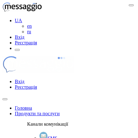
UA
en
ru
Вхід
Реєстрація
Вхід
Реєстрація
Головна
Продукти та послуги
Канали комунікації