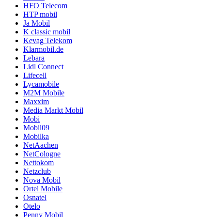
HFO Telecom
HTP mobil
Ja Mobil
K classic mobil
Kevag Telekom
Klarmobil.de
Lebara
Lidl Connect
Lifecell
Lycamobile
M2M Mobile
Maxxim
Media Markt Mobil
Mobi
Mobil09
Mobilka
NetAachen
NetCologne
Nettokom
Netzclub
Nova Mobil
Ortel Mobile
Osnatel
Otelo
Penny Mobil