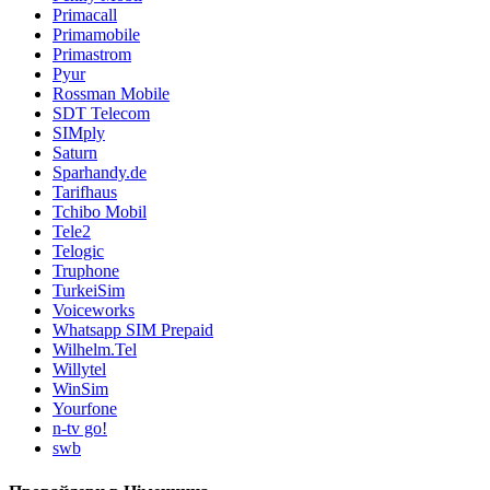
Primacall
Primamobile
Primastrom
Pyur
Rossman Mobile
SDT Telecom
SIMply
Saturn
Sparhandy.de
Tarifhaus
Tchibo Mobil
Tele2
Telogic
Truphone
TurkeiSim
Voiceworks
Whatsapp SIM Prepaid
Wilhelm.Tel
Willytel
WinSim
Yourfone
n-tv go!
swb