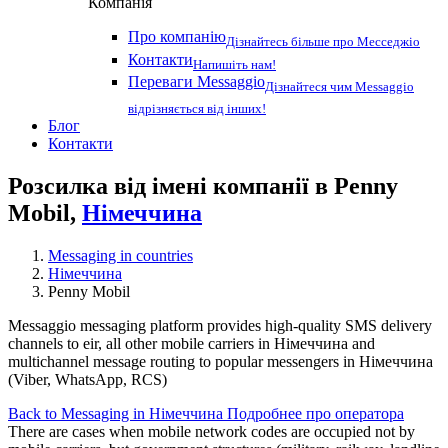
Компанія
Про компанію
Дізнайтесь більше про Месседжіо
Контакти
Напишіть нам!
Переваги Messaggio
Дізнайтеся чим Messaggio
відрізняється від інших!
Блог
Контакти
Розсилка від імені компанії в Penny
Mobil,
Німеччина
Messaging in countries
Німеччина
Penny Mobil
Messaggio messaging platform provides high-quality SMS delivery
channels to eir, all other mobile carriers in Німеччина and
multichannel message routing to popular messengers in Німеччина
(Viber, WhatsApp, RCS)
Back to Messaging in Німеччина
Подробнее про оператора
There are cases when mobile network codes are occupied not by