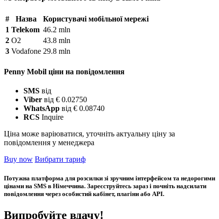
#
Назва
Користувачі мобільної мережі
1
Telekom
46.2 mln
2
O2
43.8 mln
3
Vodafone
29.8 mln
Penny Mobil ціни на повідомлення
SMS
від
Viber
від € 0.02750
WhatsApp
від € 0.08740
RCS
Inquire
Ціна може варіюватися, уточніть актуальну ціну за
повідомлення у менеджера
Buy now
Вибрати тариф
Потужна платформа для розсилки зі зручним інтерфейсом та недорогими
цінами на SMS в Німеччина. Зареєструйтесь зараз і почніть надсилати
повідомлення через особистий кабінет, плагіни або API.
Випробуйте вдачу!