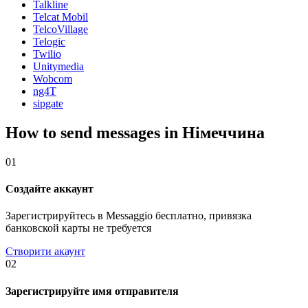
Talkline
Telcat Mobil
TelcoVillage
Telogic
Twilio
Unitymedia
Wobcom
ng4T
sipgate
How to send messages in Німеччина
01
Создайте аккаунт
Зарегистрируйтесь в Messaggio бесплатно, привязка
банковской карты не требуется
Створити акаунт
02
Зарегистрируйте имя отправителя