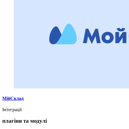
МійСклад
Інтеграції
плагіни та модулі