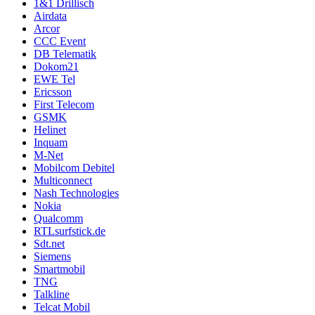
1&1 Drillisch
Airdata
Arcor
CCC Event
DB Telematik
Dokom21
EWE Tel
Ericsson
First Telecom
GSMK
Helinet
Inquam
M-Net
Mobilcom Debitel
Multiconnect
Nash Technologies
Nokia
Qualcomm
RTLsurfstick.de
Sdt.net
Siemens
Smartmobil
TNG
Talkline
Telcat Mobil