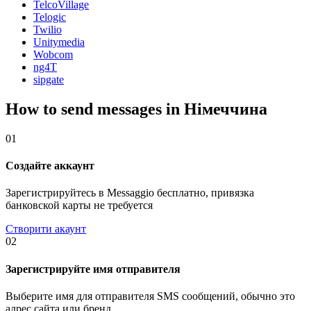
TelcoVillage
Telogic
Twilio
Unitymedia
Wobcom
ng4T
sipgate
How to send messages in Німеччина
01
Создайте аккаунт
Зарегистрируйтесь в Messaggio бесплатно, привязка
банковской карты не требуется
Створити акаунт
02
Зарегистрируйте имя отправителя
Выберите имя для отправителя SMS сообщений, обычно это
адрес сайта или бренд