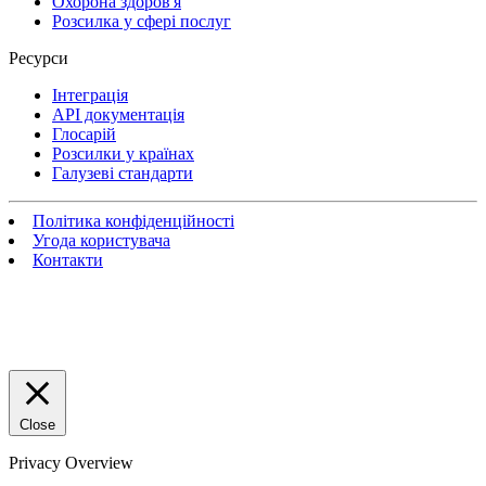
Охорона здоров'я
Розсилка у сфері послуг
Ресурси
Інтеграція
API документація
Глосарій
Розсилки у країнах
Галузеві стандарти
Політика конфіденційності
Угода користувача
Контакти
Close
Privacy Overview