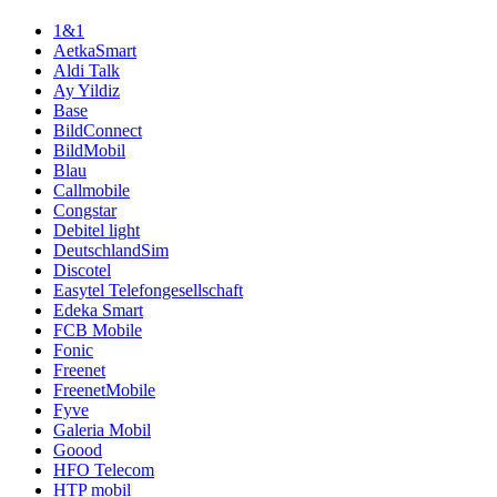
1&1
AetkaSmart
Aldi Talk
Ay Yildiz
Base
BildConnect
BildMobil
Blau
Callmobile
Congstar
Debitel light
DeutschlandSim
Discotel
Easytel Telefongesellschaft
Edeka Smart
FCB Mobile
Fonic
Freenet
FreenetMobile
Fyve
Galeria Mobil
Goood
HFO Telecom
HTP mobil