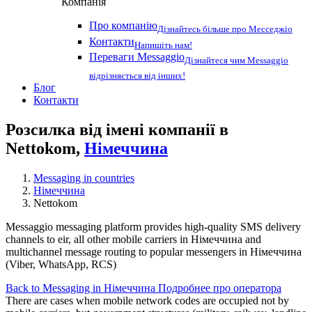
Компанія
Про компанію
Дізнайтесь більше про Месседжіо
Контакти
Напишіть нам!
Переваги Messaggio
Дізнайтеся чим Messaggio
відрізняється від інших!
Блог
Контакти
Розсилка від імені компанії в
Nettokom,
Німеччина
Messaging in countries
Німеччина
Nettokom
Messaggio messaging platform provides high-quality SMS delivery
channels to eir, all other mobile carriers in Німеччина and
multichannel message routing to popular messengers in Німеччина
(Viber, WhatsApp, RCS)
Back to Messaging in Німеччина
Подробнее про оператора
There are cases when mobile network codes are occupied not by