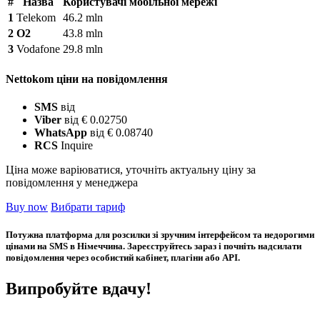
#
Назва
Користувачі мобільної мережі
1
Telekom
46.2 mln
2
O2
43.8 mln
3
Vodafone
29.8 mln
Nettokom ціни на повідомлення
SMS
від
Viber
від € 0.02750
WhatsApp
від € 0.08740
RCS
Inquire
Ціна може варіюватися, уточніть актуальну ціну за
повідомлення у менеджера
Buy now
Вибрати тариф
Потужна платформа для розсилки зі зручним інтерфейсом та недорогими
цінами на SMS в Німеччина. Зареєструйтесь зараз і почніть надсилати
повідомлення через особистий кабінет, плагіни або API.
Випробуйте вдачу!