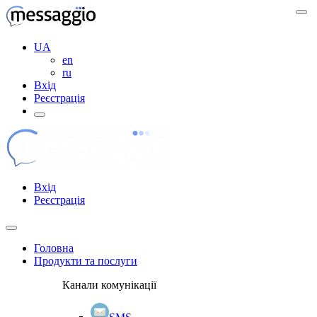
UA
en
ru
Вхід
Реєстрація
Вхід
Реєстрація
Головна
Продукти та послуги
Канали комунікації