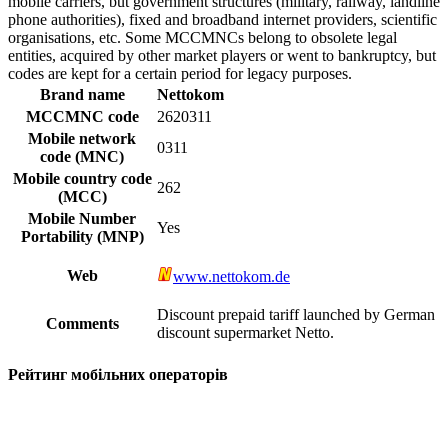
mobile carriers, but government structures (military, railway, landline
phone authorities), fixed and broadband internet providers, scientific
organisations, etc. Some MCCMNCs belong to obsolete legal
entities, acquired by other market players or went to bankruptcy, but
codes are kept for a certain period for legacy purposes.
Brand name
Nettokom
MCCMNC code
2620311
Mobile network
0311
code (MNC)
Mobile country code
262
(MCC)
Mobile Number
Yes
Portability (MNP)
Web
www.nettokom.de
Discount prepaid tariff launched by German
Comments
discount supermarket Netto.
Рейтинг мобільних операторів