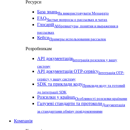
Ресурси
База знань
Як використовувати Messaggio
FAQ
Частые вопросы о рассылках и чатах
Глосарій
Аббревиатуры, понятия и выражения в
рассылках
Кейси
Примеры использования рассылок
Розробникам
API документація
Інтеграція розсилок у вашу
систему
API документація OTP-сервісу
Інтеграція OTP-
сервісу у вашу систему
SDK та приклади коду
Приклади коду та готовий
до інтеграції SDK
Розсилки у країнах
Особливості розсилки країнами
Галузеві стандарти та протоколи
Документація
за стандартами обміну повідомленнями
Компанія