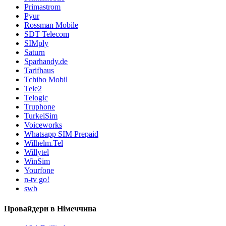
Primastrom
Pyur
Rossman Mobile
SDT Telecom
SIMply
Saturn
Sparhandy.de
Tarifhaus
Tchibo Mobil
Tele2
Telogic
Truphone
TurkeiSim
Voiceworks
Whatsapp SIM Prepaid
Wilhelm.Tel
Willytel
WinSim
Yourfone
n-tv go!
swb
Провайдери в Німеччина