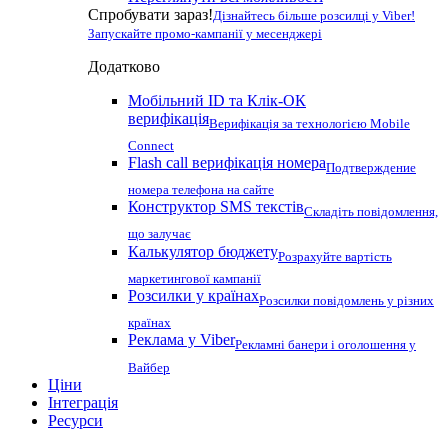
Спробувати зараз!
Дізнайтесь більше розсилці у Viber!
Запускайте промо-кампанії у месенджері
Додатково
Мобільний ID та Клік-ОК
верифікація
Верифікація за технологією Mobile
Connect
Flash call верифікація номера
Подтверждение
номера телефона на сайте
Конструктор SMS текстів
Складіть повідомлення,
що залучає
Калькулятор бюджету
Розрахуйте вартість
маркетингової кампанії
Розсилки у країнах
Розсилки повідомлень у різних
країнах
Реклама у Viber
Рекламні банери і оголошення у
Вайбер
Ціни
Інтеграція
Ресурси