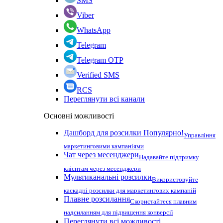
SMS
Viber
WhatsApp
Telegram
Telegram OTP
Verified SMS
RCS
Переглянути всі канали
Основні можливості
Дашборд для розсилки
Популярно!
Управління
маркетинговими кампаніями
Чат через месенджери
Надавайте підтримку
клієнтам через месенджери
Мультиканальні розсилки
Використовуйте
каскадні розсилки для маркетингових кампаній
Плавне розсилання
Скористайтеся плавним
надсиланням для підвищення конверсії
Переглянути всі можливості