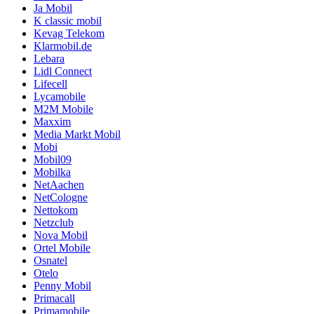
Ja Mobil
K classic mobil
Kevag Telekom
Klarmobil.de
Lebara
Lidl Connect
Lifecell
Lycamobile
M2M Mobile
Maxxim
Media Markt Mobil
Mobi
Mobil09
Mobilka
NetAachen
NetCologne
Nettokom
Netzclub
Nova Mobil
Ortel Mobile
Osnatel
Otelo
Penny Mobil
Primacall
Primamobile