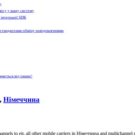
у
вісу у вашу систему
 інтеграції SDK
 стандартами обміну повідомленнями
зняється від інших!
,
Німеччина
nnels to eir, all other mobile carriers in Німеччина and multichannel