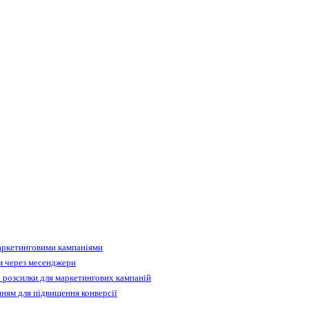
аркетинговими кампаніями
м через месенджери
 розсилки для маркетингових кампаній
ням для підвищення конверсії