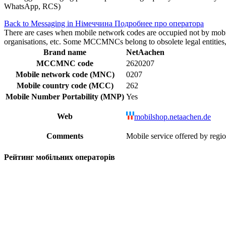
WhatsApp, RCS)
Back to Messaging in Німеччина
Подробнее про оператора
There are cases when mobile network codes are occupied not by mobile c
organisations, etc. Some MCCMNCs belong to obsolete legal entities, a
Brand name
NetAachen
MCCMNC code
2620207
Mobile network code (MNC)
0207
Mobile country code (MCC)
262
Mobile Number Portability (MNP)
Yes
Web
mobilshop.netaachen.de
Comments
Mobile service offered by regi
Рейтинг мобільних операторів