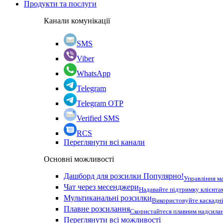
Продукти та послуги
Канали комунікації
SMS
Viber
WhatsApp
Telegram
Telegram OTP
Verified SMS
RCS
Переглянути всі канали
Основні можливості
Дашборд для розсилки
Популярно!
Управління м
Чат через месенджери
Надавайте підтримку клієнта
Мультиканальні розсилки
Використовуйте каскадні
Плавне розсилання
Скористайтеся плавним надсилан
Переглянути всі можливості