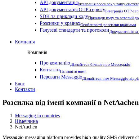
API документація
Інтеграція розсилок у вашу систем
API документація OTP-сервісу
Інтеграція OTP-сер
SDK та приклади коду
Приклади коду та готовий до
Розсилки у країнах
Особливості розсилки країнами
Галузеві стандарти та протоколи
Документація за
Компанія
Компанія
Про компанію
Дізнайтесь більше про Месседжіо
Контакти
Напишіть нам!
Переваги Messaggio
Дізнайтеся чим Messaggio відрі
Блог
Контакти
Розсилка від імені компанії в NetAachen
Messaging in countries
Німеччина
NetAachen
Messaggio messaging platform provides high-quality SMS delivery cha