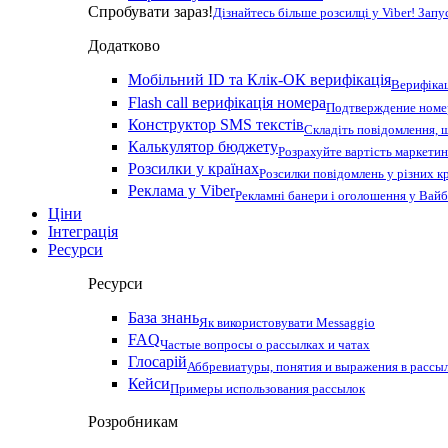
Спробувати зараз!
Дізнайтесь більше розсилці у Viber! Зап
Додатково
Мобільний ID та Клік-ОК верифікація
Верифікац
Flash call верифікація номера
Подтверждение номер
Конструктор SMS текстів
Складіть повідомлення, 
Калькулятор бюджету
Розрахуйте вартість маркетин
Розсилки у країнах
Розсилки повідомлень у різних к
Реклама у Viber
Рекламні банери і оголошення у Вай
Ціни
Інтеграція
Ресурси
Ресурси
База знань
Як використовувати Messaggio
FAQ
Частые вопросы о рассылках и чатах
Глосарій
Аббревиатуры, понятия и выражения в рассы
Кейси
Примеры использования рассылок
Розробникам