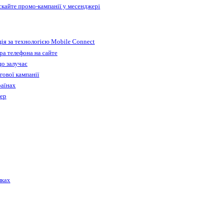
ускайте промо-кампанії у месенджері
ія за технологією Mobile Connect
а телефона на сайте
що залучає
гової кампанії
раїнах
бер
лках