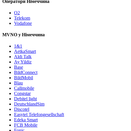
Оператори Німеччина
O2
Telekom
Vodafone
MVNO у Німеччина
1&1
AetkaSmart
Aldi Talk
Ay Yildiz
Base
BildConnect
BildMobil
Blau
Callmobile
Congstar
Debitel light
DeutschlandSim
Discotel
Easytel Telefongesellschaft
Edeka Smart
FCB Mobile
Fonic