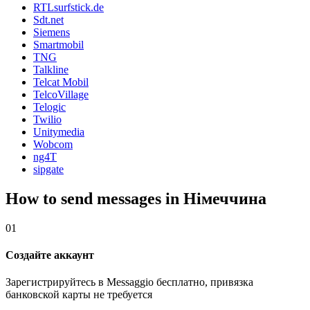
RTLsurfstick.de
Sdt.net
Siemens
Smartmobil
TNG
Talkline
Telcat Mobil
TelcoVillage
Telogic
Twilio
Unitymedia
Wobcom
ng4T
sipgate
How to send messages in Німеччина
01
Создайте аккаунт
Зарегистрируйтесь в Messaggio бесплатно, привязка
банковской карты не требуется