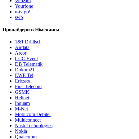
WinSim
Yourfone
n-tv go!
swb
Провайдери в Німеччина
1&1 Drillisch
Airdata
Arcor
CCC Event
DB Telematik
Dokom21
EWE Tel
Ericsson
First Telecom
GSMK
Helinet
Inquam
M-Net
Mobilcom Debitel
Multiconnect
Nash Technologies
Nokia
Qualcomm