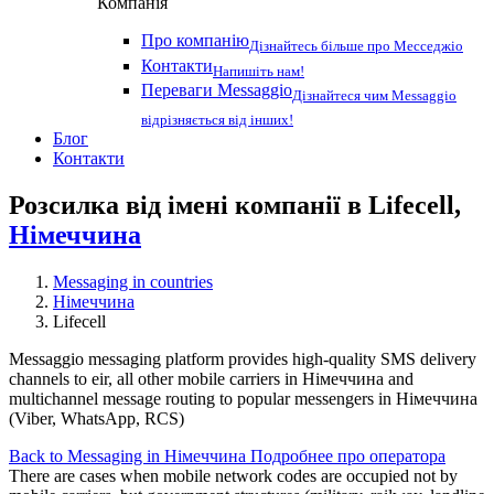
Компанія
Про компанію
Дізнайтесь більше про Месседжіо
Контакти
Напишіть нам!
Переваги Messaggio
Дізнайтеся чим Messaggio
відрізняється від інших!
Блог
Контакти
Розсилка від імені компанії в Lifecell,
Німеччина
Messaging in countries
Німеччина
Lifecell
Messaggio messaging platform provides high-quality SMS delivery
channels to eir, all other mobile carriers in Німеччина and
multichannel message routing to popular messengers in Німеччина
(Viber, WhatsApp, RCS)
Back to Messaging in Німеччина
Подробнее про оператора
There are cases when mobile network codes are occupied not by