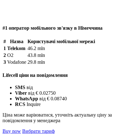
#1 оператор мобільного зв'язку в Німеччина
#
Назва
Користувачі мобільної мережі
1
Telekom
46.2 mln
2
O2
43.8 mln
3
Vodafone
29.8 mln
Lifecell ціни на повідомлення
SMS
від
Viber
від € 0.02750
WhatsApp
від € 0.08740
RCS
Inquire
Ціна може варіюватися, уточніть актуальну ціну за
повідомлення у менеджера
Buy now
Вибрати тариф