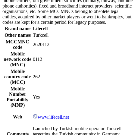
mobile carriers, but government structures (military, railway, landline
phone authorities), fixed and broadband internet providers, scientific
organisations, etc. Some MCCMNCs belong to obsolete legal
entities, acquired by other market players or went to bankruptcy, but
codes are kept for a certain period for legacy purposes.
Brand name
Lifecell
Other names
Turkcell
MCCMNC
2620112
code
Mobile
network code
0112
(MNC)
Mobile
country code
262
(MCC)
Mobile
Number
Yes
Portability
(MNP)
Web
www.lifecell.net
Launched by Turkish mobile operator Turkcell
Comments
targetting the Turkish community in Germany.