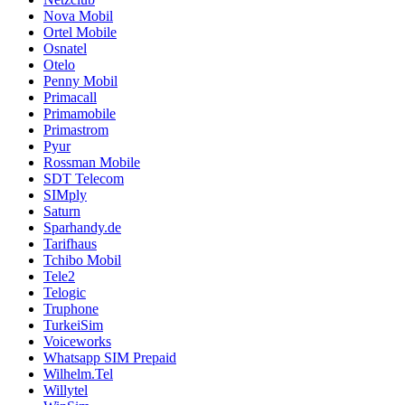
Nova Mobil
Ortel Mobile
Osnatel
Otelo
Penny Mobil
Primacall
Primamobile
Primastrom
Pyur
Rossman Mobile
SDT Telecom
SIMply
Saturn
Sparhandy.de
Tarifhaus
Tchibo Mobil
Tele2
Telogic
Truphone
TurkeiSim
Voiceworks
Whatsapp SIM Prepaid
Wilhelm.Tel
Willytel