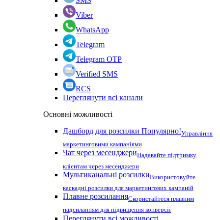
SMS
Viber
WhatsApp
Telegram
Telegram OTP
Verified SMS
RCS
Переглянути всі канали
Основні можливості
Дашборд для розсилки
Популярно!
Управління
маркетинговими кампаніями
Чат через месенджери
Надавайте підтримку
клієнтам через месенджери
Мультиканальні розсилки
Використовуйте
каскадні розсилки для маркетингових кампаній
Плавне розсилання
Скористайтеся плавним
надсиланням для підвищення конверсії
Переглянути всі можливості