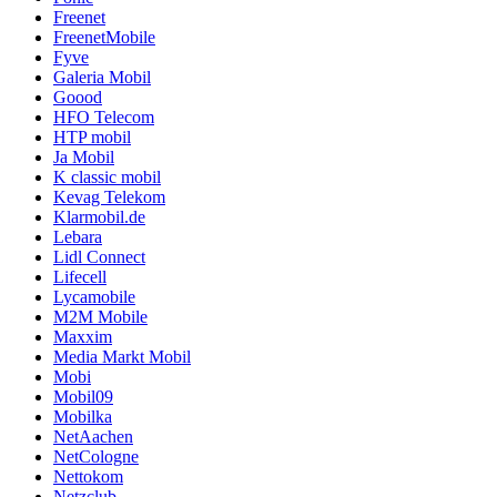
Freenet
FreenetMobile
Fyve
Galeria Mobil
Goood
HFO Telecom
HTP mobil
Ja Mobil
K classic mobil
Kevag Telekom
Klarmobil.de
Lebara
Lidl Connect
Lifecell
Lycamobile
M2M Mobile
Maxxim
Media Markt Mobil
Mobi
Mobil09
Mobilka
NetAachen
NetCologne
Nettokom
Netzclub