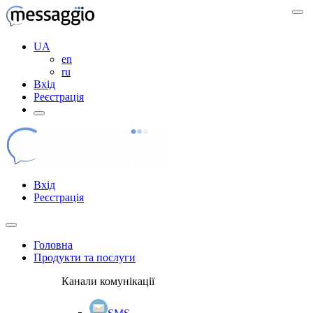
UA
en
ru
Вхід
Реєстрація
Вхід
Реєстрація
Головна
Продукти та послуги
Канали комунікації