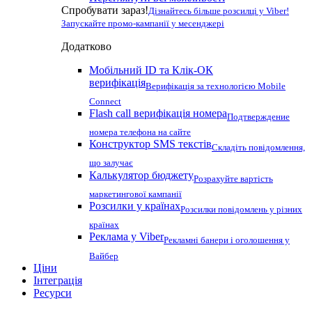
Спробувати зараз!
Дізнайтесь більше розсилці у Viber!
Запускайте промо-кампанії у месенджері
Додатково
Мобільний ID та Клік-ОК
верифікація
Верифікація за технологією Mobile
Connect
Flash call верифікація номера
Подтверждение
номера телефона на сайте
Конструктор SMS текстів
Складіть повідомлення,
що залучає
Калькулятор бюджету
Розрахуйте вартість
маркетингової кампанії
Розсилки у країнах
Розсилки повідомлень у різних
країнах
Реклама у Viber
Рекламні банери і оголошення у
Вайбер
Ціни
Інтеграція
Ресурси