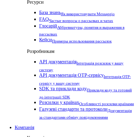
Ресурси
База знань
Як використовувати Messaggio
FAQ
Частые вопросы о рассылках и чатах
Глосарій
Аббревиатуры, понятия и выражения в
рассылках
Кейси
Примеры использования рассылок
Розробникам
API документація
Інтеграція розсилок у вашу
систему
API документація OTP-сервісу
Інтеграція OTP-
сервісу у вашу систему
SDK та приклади коду
Приклади коду та готовий
до інтеграції SDK
Розсилки у країнах
Особливості розсилки країнами
Галузеві стандарти та протоколи
Документація
за стандартами обміну повідомленнями
Компанія