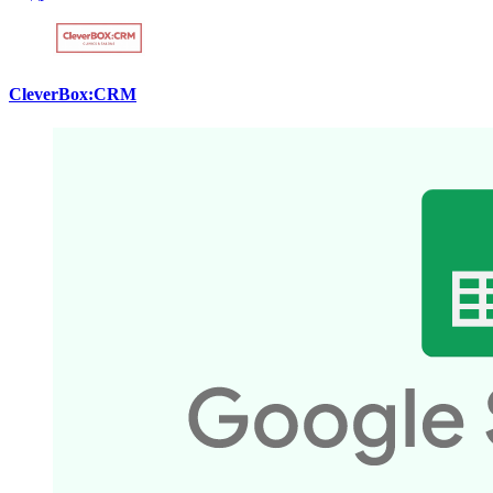
CleverBox:CRM