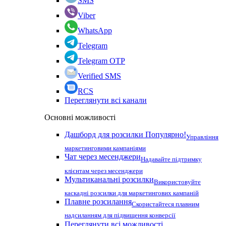
SMS
Viber
WhatsApp
Telegram
Telegram OTP
Verified SMS
RCS
Переглянути всі канали
Основні можливості
Дашборд для розсилки
Популярно!
Управління
маркетинговими кампаніями
Чат через месенджери
Надавайте підтримку
клієнтам через месенджери
Мультиканальні розсилки
Використовуйте
каскадні розсилки для маркетингових кампаній
Плавне розсилання
Скористайтеся плавним
надсиланням для підвищення конверсії
Переглянути всі можливості