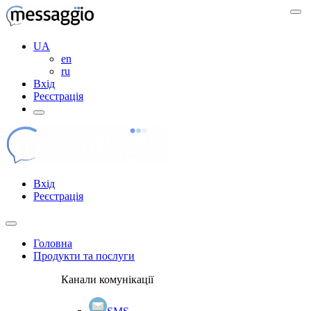
UA
en
ru
Вхід
Реєстрація
Вхід
Реєстрація
Головна
Продукти та послуги
Канали комунікації