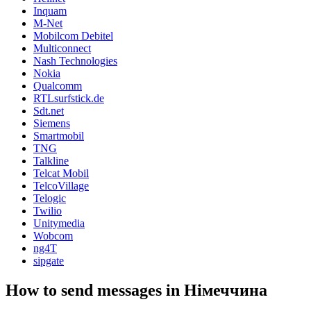
Inquam
M-Net
Mobilcom Debitel
Multiconnect
Nash Technologies
Nokia
Qualcomm
RTLsurfstick.de
Sdt.net
Siemens
Smartmobil
TNG
Talkline
Telcat Mobil
TelcoVillage
Telogic
Twilio
Unitymedia
Wobcom
ng4T
sipgate
How to send messages in Німеччина