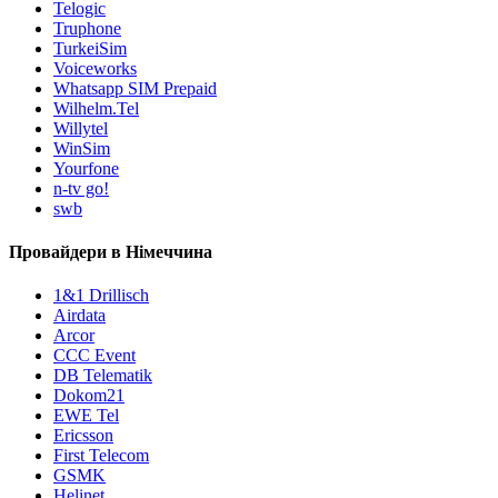
Telogic
Truphone
TurkeiSim
Voiceworks
Whatsapp SIM Prepaid
Wilhelm.Tel
Willytel
WinSim
Yourfone
n-tv go!
swb
Провайдери в Німеччина
1&1 Drillisch
Airdata
Arcor
CCC Event
DB Telematik
Dokom21
EWE Tel
Ericsson
First Telecom
GSMK
Helinet