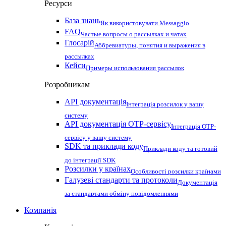
Ресурси
База знань
Як використовувати Messaggio
FAQ
Частые вопросы о рассылках и чатах
Глосарій
Аббревиатуры, понятия и выражения в
рассылках
Кейси
Примеры использования рассылок
Розробникам
API документація
Інтеграція розсилок у вашу
систему
API документація OTP-сервісу
Інтеграція OTP-
сервісу у вашу систему
SDK та приклади коду
Приклади коду та готовий
до інтеграції SDK
Розсилки у країнах
Особливості розсилки країнами
Галузеві стандарти та протоколи
Документація
за стандартами обміну повідомленнями
Компанія