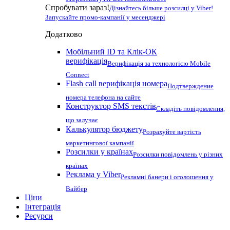
Спробувати зараз!
Дізнайтесь більше розсилці у Viber!
Запускайте промо-кампанії у месенджері
Додатково
Мобільний ID та Клік-ОК
верифікація
Верифікація за технологією Mobile
Connect
Flash call верифікація номера
Подтверждение
номера телефона на сайте
Конструктор SMS текстів
Складіть повідомлення,
що залучає
Калькулятор бюджету
Розрахуйте вартість
маркетингової кампанії
Розсилки у країнах
Розсилки повідомлень у різних
країнах
Реклама у Viber
Рекламні банери і оголошення у
Вайбер
Ціни
Інтеграція
Ресурси