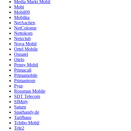
Media Markt Mobil
Mobi
Mobil09
Mobilka
NetAachen
NetCologne
Nettokom
Netzclub
Nova Mobil
Ortel Mobile
Osnatel
Otelo
Penny Mobil
Primacall
Primamobile
Primastrom
Pyur
Rossman Mobile
SDT Telecom
SIMply
Saturn
Sparhandy.de
Tarifhaus
Tchibo Mobil
Tele2