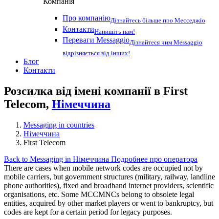
Компанія
Про компанію
Дізнайтесь більше про Месседжіо
Контакти
Напишіть нам!
Переваги Messaggio
Дізнайтеся чим Messaggio
відрізняється від інших!
Блог
Контакти
Розсилка від імені компанії в First
Telecom,
Німеччина
Messaging in countries
Німеччина
First Telecom
Back to Messaging in Німеччина
Подробнее про оператора
There are cases when mobile network codes are occupied not by
mobile carriers, but government structures (military, railway, landline
phone authorities), fixed and broadband internet providers, scientific
organisations, etc. Some MCCMNCs belong to obsolete legal
entities, acquired by other market players or went to bankruptcy, but
codes are kept for a certain period for legacy purposes.