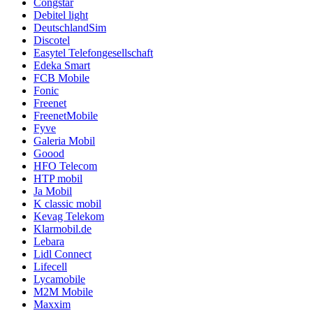
Congstar
Debitel light
DeutschlandSim
Discotel
Easytel Telefongesellschaft
Edeka Smart
FCB Mobile
Fonic
Freenet
FreenetMobile
Fyve
Galeria Mobil
Goood
HFO Telecom
HTP mobil
Ja Mobil
K classic mobil
Kevag Telekom
Klarmobil.de
Lebara
Lidl Connect
Lifecell
Lycamobile
M2M Mobile
Maxxim