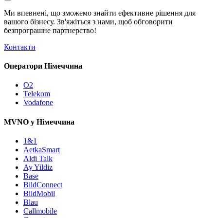
Ми впевнені, що зможемо знайти ефективне рішення для
вашого бізнесу. Зв'яжіться з нами, щоб обговорити
безпрограшне
партнерство!
Контакти
Оператори Німеччина
O2
Telekom
Vodafone
MVNO у Німеччина
1&1
AetkaSmart
Aldi Talk
Ay Yildiz
Base
BildConnect
BildMobil
Blau
Callmobile