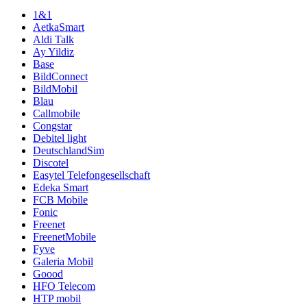
1&1
AetkaSmart
Aldi Talk
Ay Yildiz
Base
BildConnect
BildMobil
Blau
Callmobile
Congstar
Debitel light
DeutschlandSim
Discotel
Easytel Telefongesellschaft
Edeka Smart
FCB Mobile
Fonic
Freenet
FreenetMobile
Fyve
Galeria Mobil
Goood
HFO Telecom
HTP mobil