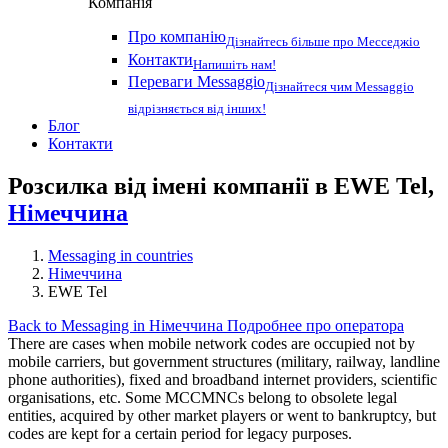
Компанія
Про компанію
Дізнайтесь більше про Месседжіо
Контакти
Напишіть нам!
Переваги Messaggio
Дізнайтеся чим Messaggio
відрізняється від інших!
Блог
Контакти
Розсилка від імені компанії в EWE Tel,
Німеччина
Messaging in countries
Німеччина
EWE Tel
Back to Messaging in Німеччина
Подробнее про оператора
There are cases when mobile network codes are occupied not by
mobile carriers, but government structures (military, railway, landline
phone authorities), fixed and broadband internet providers, scientific
organisations, etc. Some MCCMNCs belong to obsolete legal
entities, acquired by other market players or went to bankruptcy, but
codes are kept for a certain period for legacy purposes.