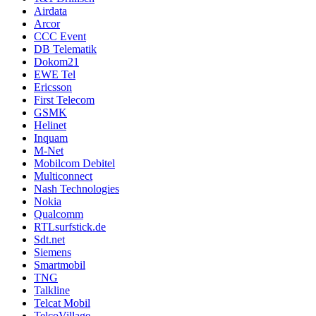
Airdata
Arcor
CCC Event
DB Telematik
Dokom21
EWE Tel
Ericsson
First Telecom
GSMK
Helinet
Inquam
M-Net
Mobilcom Debitel
Multiconnect
Nash Technologies
Nokia
Qualcomm
RTLsurfstick.de
Sdt.net
Siemens
Smartmobil
TNG
Talkline
Telcat Mobil
TelcoVillage