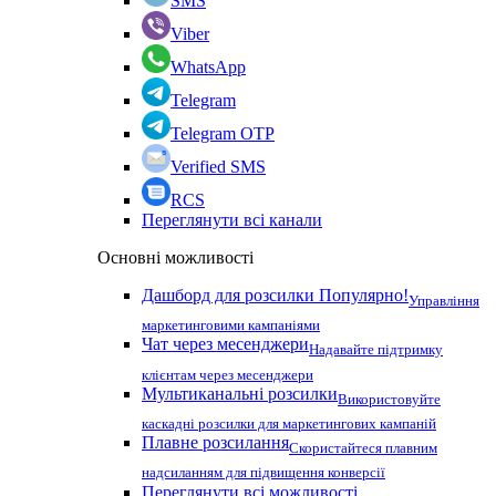
SMS
Viber
WhatsApp
Telegram
Telegram OTP
Verified SMS
RCS
Переглянути всі канали
Основні можливості
Дашборд для розсилки
Популярно!
Управління
маркетинговими кампаніями
Чат через месенджери
Надавайте підтримку
клієнтам через месенджери
Мультиканальні розсилки
Використовуйте
каскадні розсилки для маркетингових кампаній
Плавне розсилання
Скористайтеся плавним
надсиланням для підвищення конверсії
Переглянути всі можливості