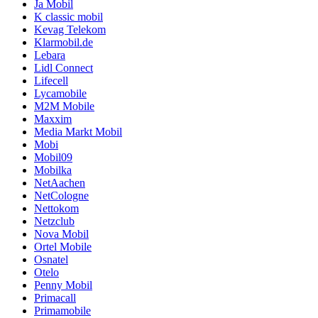
Ja Mobil
K classic mobil
Kevag Telekom
Klarmobil.de
Lebara
Lidl Connect
Lifecell
Lycamobile
M2M Mobile
Maxxim
Media Markt Mobil
Mobi
Mobil09
Mobilka
NetAachen
NetCologne
Nettokom
Netzclub
Nova Mobil
Ortel Mobile
Osnatel
Otelo
Penny Mobil
Primacall
Primamobile