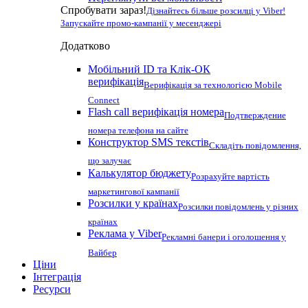
Спробувати зараз!
Дізнайтесь більше розсилці у Viber!
Запускайте промо-кампанії у месенджері
Додатково
Мобільний ID та Клік-ОК
верифікація
Верифікація за технологією Mobile
Connect
Flash call верифікація номера
Подтверждение
номера телефона на сайте
Конструктор SMS текстів
Складіть повідомлення,
що залучає
Калькулятор бюджету
Розрахуйте вартість
маркетингової кампанії
Розсилки у країнах
Розсилки повідомлень у різних
країнах
Реклама у Viber
Рекламні банери і оголошення у
Вайбер
Ціни
Інтеграція
Ресурси