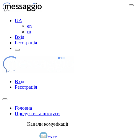
UA
en
ru
Вхід
Реєстрація
Вхід
Реєстрація
Головна
Продукти та послуги
Канали комунікації