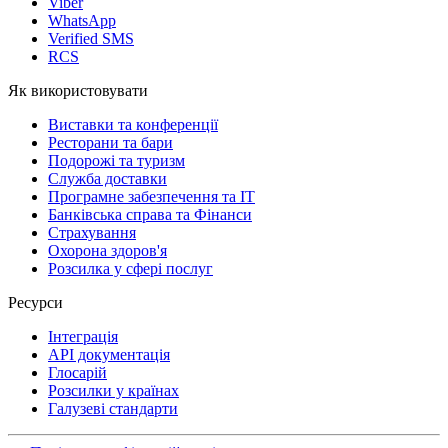
Viber
WhatsApp
Verified SMS
RCS
Як використовувати
Виставки та конференції
Ресторани та бари
Подорожі та туризм
Служба доставки
Програмне забезпечення та IT
Банківська справа та Фінанси
Страхування
Охорона здоров'я
Розсилка у сфері послуг
Ресурси
Інтеграція
API документація
Глосарій
Розсилки у країнах
Галузеві стандарти