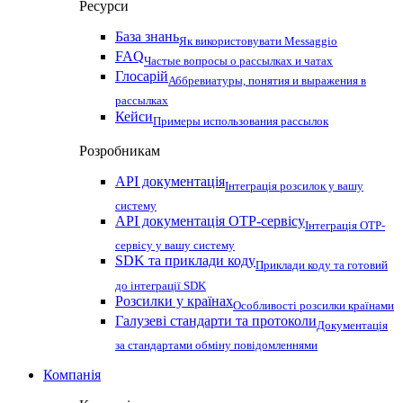
Ресурси
База знань
Як використовувати Messaggio
FAQ
Частые вопросы о рассылках и чатах
Глосарій
Аббревиатуры, понятия и выражения в
рассылках
Кейси
Примеры использования рассылок
Розробникам
API документація
Інтеграція розсилок у вашу
систему
API документація OTP-сервісу
Інтеграція OTP-
сервісу у вашу систему
SDK та приклади коду
Приклади коду та готовий
до інтеграції SDK
Розсилки у країнах
Особливості розсилки країнами
Галузеві стандарти та протоколи
Документація
за стандартами обміну повідомленнями
Компанія