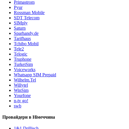
Primastrom
Pyur
Rossman Mobile
SDT Telecom
SIMply
Saturn
Sparhandy.de
Tarifhaus
Tchibo Mobil
Tele2
Telogic
Truphone
TurkeiSim
Voiceworks
Whatsapp SIM Prepaid
Wilhelm.Tel
Willytel
WinSim
Yourfone
n-tv go!
swb
Провайдери в Німеччина
1&1 Drillisch