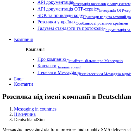
API документація
Інтеграція розсилок у вашу систем
API документація OTP-сервісу
Інтеграція OTP-сер
SDK та приклади коду
Приклади коду та готовий до
Розсилки у країнах
Особливості розсилки країнами
Галузеві стандарти та протоколи
Документація за
Компанія
Компанія
Про компанію
Дізнайтесь більше про Месседжіо
Контакти
Напишіть нам!
Переваги Messaggio
Дізнайтеся чим Messaggio відрі
Блог
Контакти
Розсилка від імені компанії в Deutschla
Messaging in countries
Німеччина
DeutschlandSim
Messaggio messaging platform provides high-quality SMS delivery cha