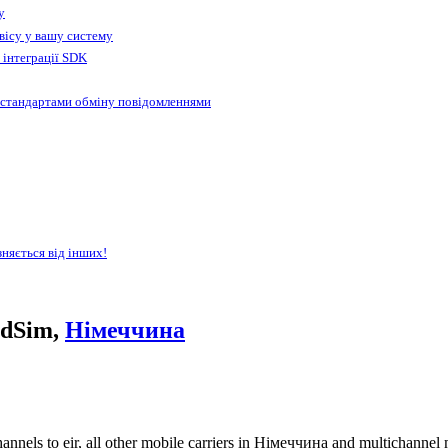
у
вісу у вашу систему
 інтеграції SDK
 стандартами обміну повідомленнями
зняється від інших!
ndSim,
Німеччина
nnels to eir, all other mobile carriers in Німеччина and multichannel