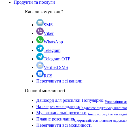
Продукти та послуги
Канали комунікації
SMS
Viber
WhatsApp
Telegram
Telegram OTP
Verified SMS
RCS
Переглянути всі канали
Основні можливості
Дашборд для розсилки
Популярно!
Управління м
Чат через месенджери
Надавайте підтримку клієнта
Мультиканальні розсилки
Використовуйте каскадні
Плавне розсилання
Скористайтеся плавним надсилан
Переглянути всі можливості