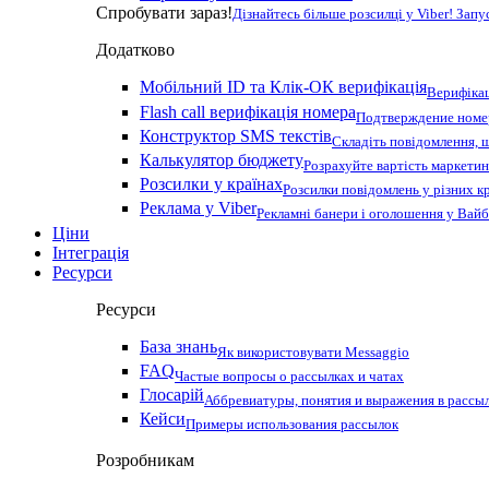
Спробувати зараз!
Дізнайтесь більше розсилці у Viber! Зап
Додатково
Мобільний ID та Клік-ОК верифікація
Верифікац
Flash call верифікація номера
Подтверждение номер
Конструктор SMS текстів
Складіть повідомлення, 
Калькулятор бюджету
Розрахуйте вартість маркетин
Розсилки у країнах
Розсилки повідомлень у різних к
Реклама у Viber
Рекламні банери і оголошення у Вай
Ціни
Інтеграція
Ресурси
Ресурси
База знань
Як використовувати Messaggio
FAQ
Частые вопросы о рассылках и чатах
Глосарій
Аббревиатуры, понятия и выражения в рассы
Кейси
Примеры использования рассылок
Розробникам