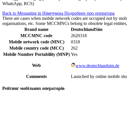
WhatsApp, RCS)
Back to Messaging in Німеччина
Подробнее про оператора
There are cases when mobile network codes are occupied not by mobile c
organisations, etc. Some MCCMNCs belong to obsolete legal entities, a
Brand name
DeutschlandSim
MCCMNC code
2620318
Mobile network code (MNC)
0318
Mobile country code (MCC)
262
Mobile Number Portability (MNP)
Yes
Web
www.deutschlandsim.de
Comments
Launched by online mobile shop
Рейтинг мобільних операторів