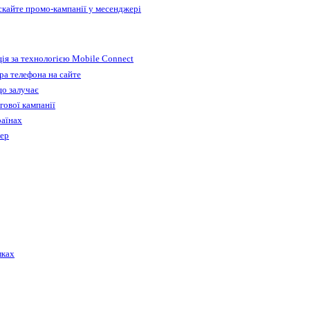
ускайте промо-кампанії у месенджері
ія за технологією Mobile Connect
а телефона на сайте
що залучає
гової кампанії
раїнах
бер
лках