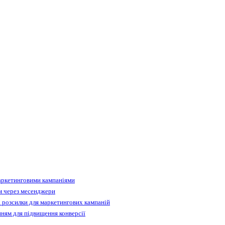
аркетинговими кампаніями
м через месенджери
 розсилки для маркетингових кампаній
ням для підвищення конверсії