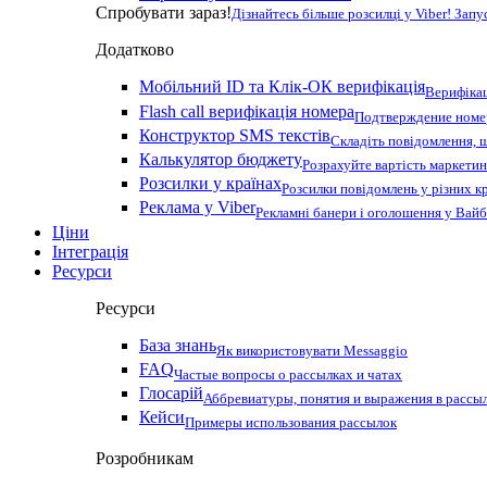
Спробувати зараз!
Дізнайтесь більше розсилці у Viber! Зап
Додатково
Мобільний ID та Клік-ОК верифікація
Верифікац
Flash call верифікація номера
Подтверждение номер
Конструктор SMS текстів
Складіть повідомлення, 
Калькулятор бюджету
Розрахуйте вартість маркетин
Розсилки у країнах
Розсилки повідомлень у різних к
Реклама у Viber
Рекламні банери і оголошення у Вай
Ціни
Інтеграція
Ресурси
Ресурси
База знань
Як використовувати Messaggio
FAQ
Частые вопросы о рассылках и чатах
Глосарій
Аббревиатуры, понятия и выражения в рассы
Кейси
Примеры использования рассылок
Розробникам