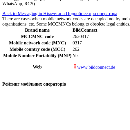
WhatsApp, RCS)
Back to Messaging in Німеччина
Подробнее про оператора
There are cases when mobile network codes are occupied not by mobile c
organisations, etc. Some MCCMNCs belong to obsolete legal entities, a
Brand name
BildConnect
MCCMNC code
2620317
Mobile network code (MNC)
0317
Mobile country code (MCC)
262
Mobile Number Portability (MNP)
Yes
Web
www.bildconnect.de
Рейтинг мобільних операторів