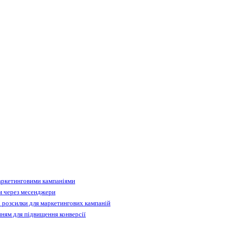
аркетинговими кампаніями
м через месенджери
 розсилки для маркетингових кампаній
ням для підвищення конверсії