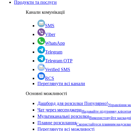
Продукти та послуги
Канали комунікації
SMS
Viber
WhatsApp
Telegram
Telegram OTP
Verified SMS
RCS
Переглянути всі канали
Основні можливості
Дашборд для розсилки
Популярно!
Управління м
Чат через месенджери
Надавайте підтримку клієнта
Мультиканальні розсилки
Використовуйте каскадні
Плавне розсилання
Скористайтеся плавним надсилан
Переглянути всі можливості