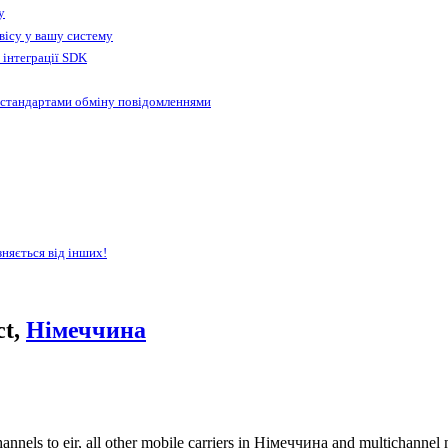
у
вісу у вашу систему
 інтеграції SDK
 стандартами обміну повідомленнями
зняється від інших!
ct,
Німеччина
nnels to eir, all other mobile carriers in Німеччина and multichannel