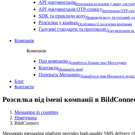
API документація
Інтеграція розсилок у вашу систем
API документація OTP-сервісу
Інтеграція OTP-сер
SDK та приклади коду
Приклади коду та готовий до
Розсилки у країнах
Особливості розсилки країнами
Галузеві стандарти та протоколи
Документація за
Компанія
Компанія
Про компанію
Дізнайтесь більше про Месседжіо
Контакти
Напишіть нам!
Переваги Messaggio
Дізнайтеся чим Messaggio відрі
Блог
Контакти
Розсилка від імені компанії в BildConne
Messaging in countries
Німеччина
BildConnect
Messaggio messaging platform provides high-quality SMS delivery cha