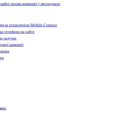
ускайте промо-кампанії у месенджері
ія за технологією Mobile Connect
а телефона на сайте
що залучає
гової кампанії
раїнах
бер
лках