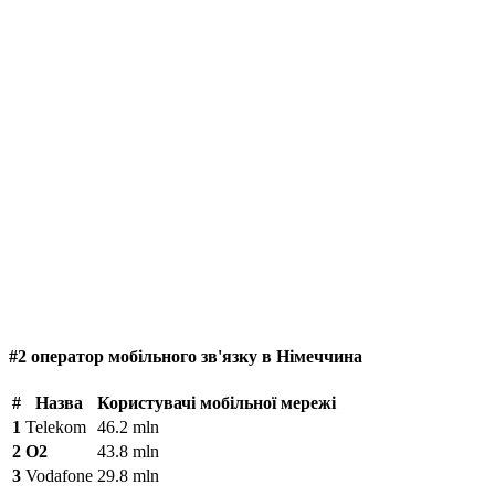
#2 оператор мобільного зв'язку в Німеччина
#
Назва
Користувачі мобільної мережі
1
Telekom
46.2 mln
2
O2
43.8 mln
3
Vodafone
29.8 mln