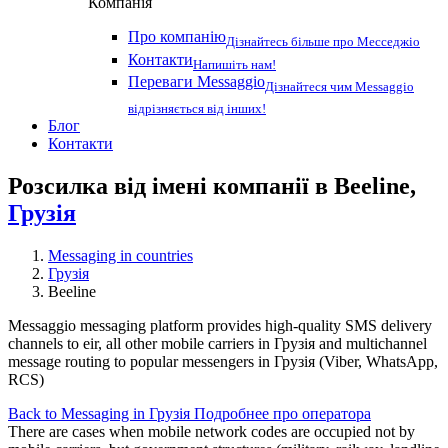
Компанія
Про компанію
Дізнайтесь більше про Месседжіо
Контакти
Напишіть нам!
Переваги Messaggio
Дізнайтеся чим Messaggio
відрізняється від інших!
Блог
Контакти
Розсилка від імені компанії в Beeline,
Грузія
Messaging in countries
Грузія
Beeline
Messaggio messaging platform provides high-quality SMS delivery
channels to eir, all other mobile carriers in Грузія and multichannel
message routing to popular messengers in Грузія (Viber, WhatsApp,
RCS)
Back to Messaging in Грузія
Подробнее про оператора
There are cases when mobile network codes are occupied not by