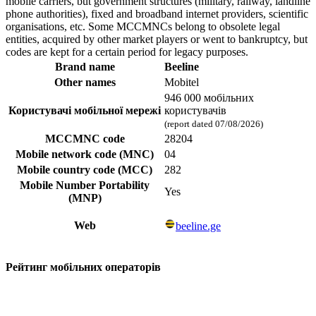
mobile carriers, but government structures (military, railway, landline
phone authorities), fixed and broadband internet providers, scientific
organisations, etc. Some MCCMNCs belong to obsolete legal
entities, acquired by other market players or went to bankruptcy, but
codes are kept for a certain period for legacy purposes.
Brand name
Beeline
Other names
Mobitel
946 000 мобільних
Користувачі мобільної мережі
користувачів
(report dated 07/08/2026)
MCCMNC code
28204
Mobile network code (MNC)
04
Mobile country code (MCC)
282
Mobile Number Portability
Yes
(MNP)
Web
beeline.ge
Рейтинг мобільних операторів