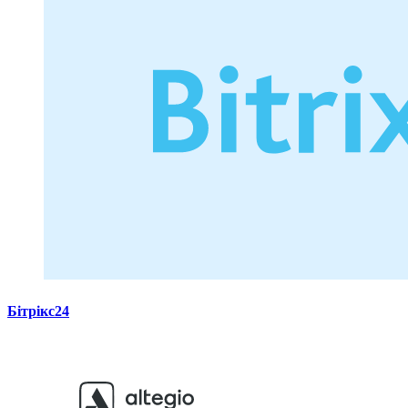
Бітрікс24