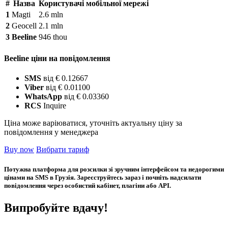
#
Назва
Користувачі мобільної мережі
1
Magti
2.6 mln
2
Geocell
2.1 mln
3
Beeline
946 thou
Beeline ціни на повідомлення
SMS
від € 0.12667
Viber
від € 0.01100
WhatsApp
від € 0.03360
RCS
Inquire
Ціна може варіюватися, уточніть актуальну ціну за
повідомлення у менеджера
Buy now
Вибрати тариф
Потужна платформа для розсилки зі зручним інтерфейсом та недорогими
цінами на SMS в Грузія. Зареєструйтесь зараз і почніть надсилати
повідомлення через особистий кабінет, плагіни або API.
Випробуйте вдачу!