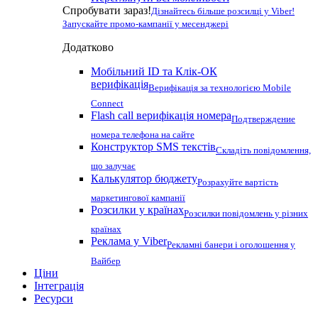
Спробувати зараз!
Дізнайтесь більше розсилці у Viber!
Запускайте промо-кампанії у месенджері
Додатково
Мобільний ID та Клік-ОК
верифікація
Верифікація за технологією Mobile
Connect
Flash call верифікація номера
Подтверждение
номера телефона на сайте
Конструктор SMS текстів
Складіть повідомлення,
що залучає
Калькулятор бюджету
Розрахуйте вартість
маркетингової кампанії
Розсилки у країнах
Розсилки повідомлень у різних
країнах
Реклама у Viber
Рекламні банери і оголошення у
Вайбер
Ціни
Інтеграція
Ресурси