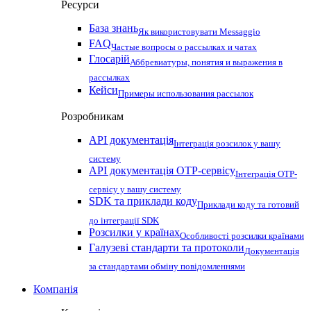
Ресурси
База знань
Як використовувати Messaggio
FAQ
Частые вопросы о рассылках и чатах
Глосарій
Аббревиатуры, понятия и выражения в
рассылках
Кейси
Примеры использования рассылок
Розробникам
API документація
Інтеграція розсилок у вашу
систему
API документація OTP-сервісу
Інтеграція OTP-
сервісу у вашу систему
SDK та приклади коду
Приклади коду та готовий
до інтеграції SDK
Розсилки у країнах
Особливості розсилки країнами
Галузеві стандарти та протоколи
Документація
за стандартами обміну повідомленнями
Компанія