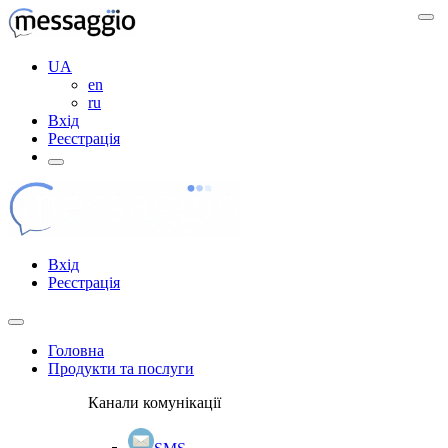
UA
en
ru
Вхід
Реєстрація
Вхід
Реєстрація
Головна
Продукти та послуги
Канали комунікації