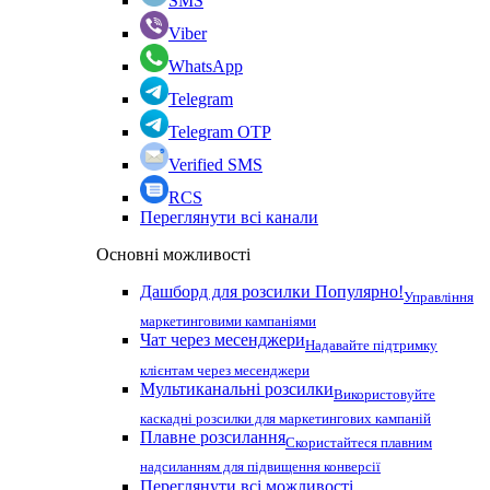
SMS
Viber
WhatsApp
Telegram
Telegram OTP
Verified SMS
RCS
Переглянути всі канали
Основні можливості
Дашборд для розсилки
Популярно!
Управління
маркетинговими кампаніями
Чат через месенджери
Надавайте підтримку
клієнтам через месенджери
Мультиканальні розсилки
Використовуйте
каскадні розсилки для маркетингових кампаній
Плавне розсилання
Скористайтеся плавним
надсиланням для підвищення конверсії
Переглянути всі можливості