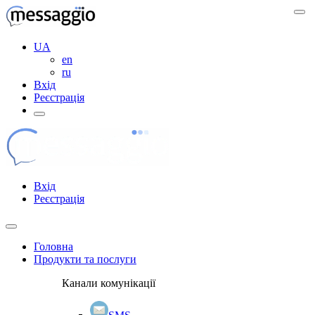
UA
en
ru
Вхід
Реєстрація
Вхід
Реєстрація
Головна
Продукти та послуги
Канали комунікації