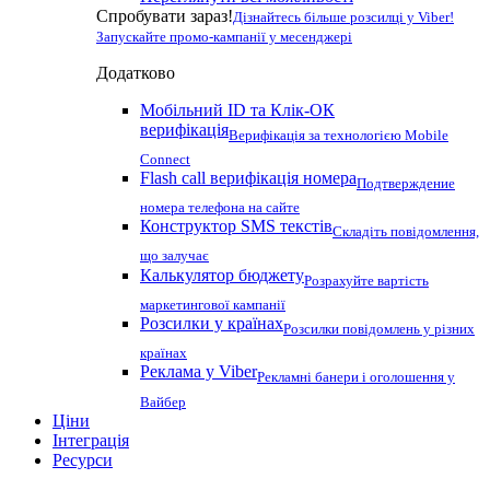
Спробувати зараз!
Дізнайтесь більше розсилці у Viber!
Запускайте промо-кампанії у месенджері
Додатково
Мобільний ID та Клік-ОК
верифікація
Верифікація за технологією Mobile
Connect
Flash call верифікація номера
Подтверждение
номера телефона на сайте
Конструктор SMS текстів
Складіть повідомлення,
що залучає
Калькулятор бюджету
Розрахуйте вартість
маркетингової кампанії
Розсилки у країнах
Розсилки повідомлень у різних
країнах
Реклама у Viber
Рекламні банери і оголошення у
Вайбер
Ціни
Інтеграція
Ресурси