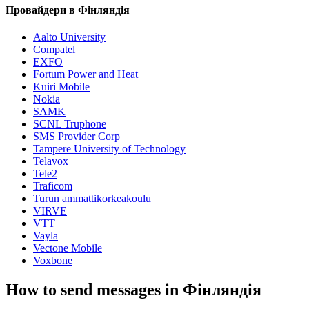
Провайдери в Фінляндія
Aalto University
Compatel
EXFO
Fortum Power and Heat
Kuiri Mobile
Nokia
SAMK
SCNL Truphone
SMS Provider Corp
Tampere University of Technology
Telavox
Tele2
Traficom
Turun ammattikorkeakoulu
VIRVE
VTT
Vayla
Vectone Mobile
Voxbone
How to send messages in Фінляндія