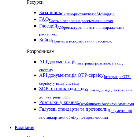
Ресурси
База знань
Як використовувати Messaggio
FAQ
Частые вопросы о рассылках и чатах
Глосарій
Аббревиатуры, понятия и выражения в
рассылках
Кейси
Примеры использования рассылок
Розробникам
API документація
Інтеграція розсилок у вашу
систему
API документація OTP-сервісу
Інтеграція OTP-
сервісу у вашу систему
SDK та приклади коду
Приклади коду та готовий
до інтеграції SDK
Розсилки у країнах
Особливості розсилки країнами
Галузеві стандарти та протоколи
Документація
за стандартами обміну повідомленнями
Компанія