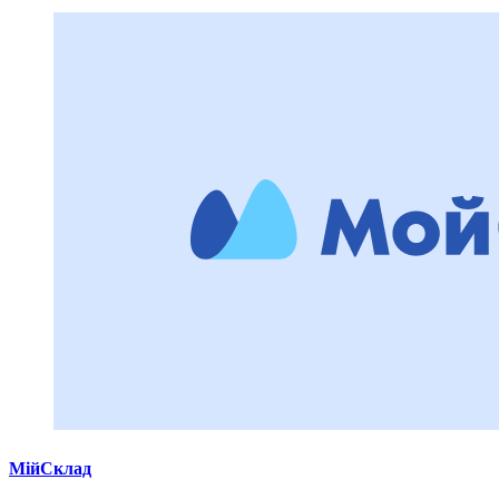
МійСклад