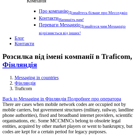
Компанія
Про компанію
Дізнайтесь більше про Месседжіо
Контакти
Напишіть нам!
Переваги Messaggio
Дізнайтеся чим Messaggio
відрізняється від інших!
Блог
Контакти
Розсилка від імені компанії в Traficom,
Фінляндія
Messaging in countries
Фінляндія
Traficom
Back to Messaging in Фінляндія
Подробнее про оператора
There are cases when mobile network codes are occupied not by
mobile carriers, but government structures (military, railway, landline
phone authorities), fixed and broadband internet providers, scientific
organisations, etc. Some MCCMNCs belong to obsolete legal
entities, acquired by other market players or went to bankruptcy, but
codes are kept for a certain period for legacy purposes.