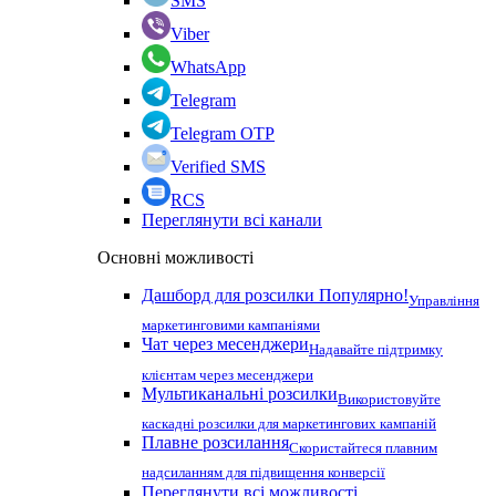
SMS
Viber
WhatsApp
Telegram
Telegram OTP
Verified SMS
RCS
Переглянути всі канали
Основні можливості
Дашборд для розсилки
Популярно!
Управління
маркетинговими кампаніями
Чат через месенджери
Надавайте підтримку
клієнтам через месенджери
Мультиканальні розсилки
Використовуйте
каскадні розсилки для маркетингових кампаній
Плавне розсилання
Скористайтеся плавним
надсиланням для підвищення конверсії
Переглянути всі можливості