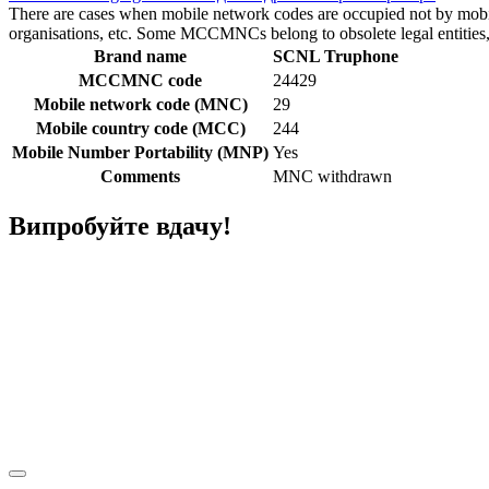
There are cases when mobile network codes are occupied not by mobile c
organisations, etc. Some MCCMNCs belong to obsolete legal entities, a
Brand name
SCNL Truphone
MCCMNC code
24429
Mobile network code (MNC)
29
Mobile country code (MCC)
244
Mobile Number Portability (MNP)
Yes
Comments
MNC withdrawn
Випробуйте вдачу!