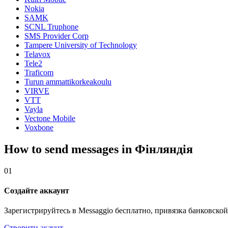
Nokia
SAMK
SCNL Truphone
SMS Provider Corp
Tampere University of Technology
Telavox
Tele2
Traficom
Turun ammattikorkeakoulu
VIRVE
VTT
Vayla
Vectone Mobile
Voxbone
How to send messages in Фінляндія
01
Создайте аккаунт
Зарегистрируйтесь в Messaggio бесплатно, привязка банковской
Створити акаунт