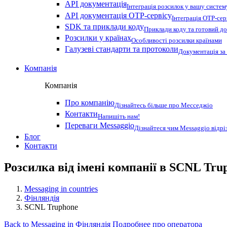
API документація
Інтеграція розсилок у вашу систем
API документація OTP-сервісу
Інтеграція OTP-сер
SDK та приклади коду
Приклади коду та готовий до
Розсилки у країнах
Особливості розсилки країнами
Галузеві стандарти та протоколи
Документація за
Компанія
Компанія
Про компанію
Дізнайтесь більше про Месседжіо
Контакти
Напишіть нам!
Переваги Messaggio
Дізнайтеся чим Messaggio відрі
Блог
Контакти
Розсилка від імені компанії в SCNL Tru
Messaging in countries
Фінляндія
SCNL Truphone
Back to Messaging in Фінляндія
Подробнее про оператора