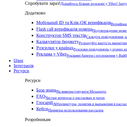
Спробувати зараз!
Дізнайтесь більше розсилці у Viber! Зап
Додатково
Мобільний ID та Клік-ОК верифікація
Верифікац
Flash call верифікація номера
Подтверждение номер
Конструктор SMS текстів
Складіть повідомлення, 
Калькулятор бюджету
Розрахуйте вартість маркетин
Розсилки у країнах
Розсилки повідомлень у різних к
Реклама у Viber
Рекламні банери і оголошення у Вай
Ціни
Інтеграція
Ресурси
Ресурси
База знань
Як використовувати Messaggio
FAQ
Частые вопросы о рассылках и чатах
Глосарій
Аббревиатуры, понятия и выражения в рассы
Кейси
Примеры использования рассылок
Розробникам