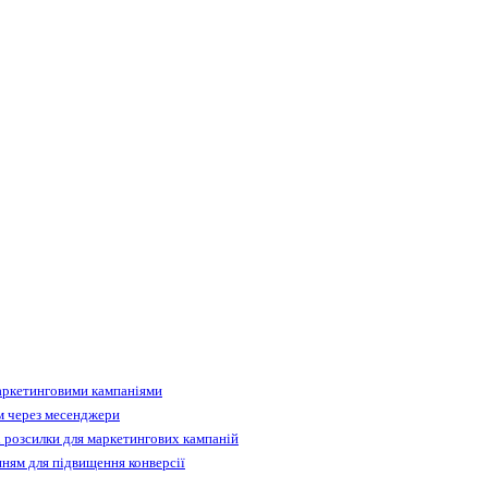
аркетинговими кампаніями
м через месенджери
 розсилки для маркетингових кампаній
ням для підвищення конверсії