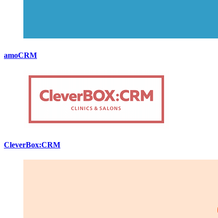
amoCRM
CleverBox:CRM