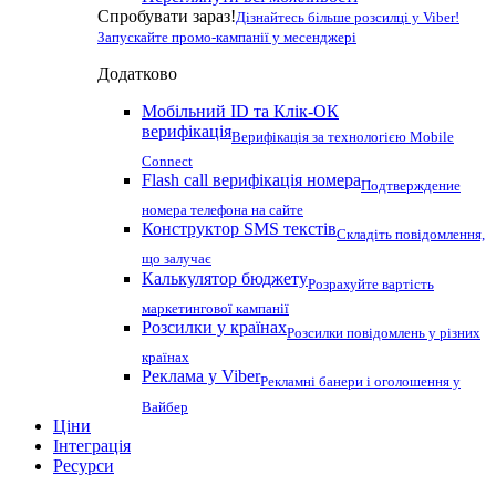
Спробувати зараз!
Дізнайтесь більше розсилці у Viber!
Запускайте промо-кампанії у месенджері
Додатково
Мобільний ID та Клік-ОК
верифікація
Верифікація за технологією Mobile
Connect
Flash call верифікація номера
Подтверждение
номера телефона на сайте
Конструктор SMS текстів
Складіть повідомлення,
що залучає
Калькулятор бюджету
Розрахуйте вартість
маркетингової кампанії
Розсилки у країнах
Розсилки повідомлень у різних
країнах
Реклама у Viber
Рекламні банери і оголошення у
Вайбер
Ціни
Інтеграція
Ресурси