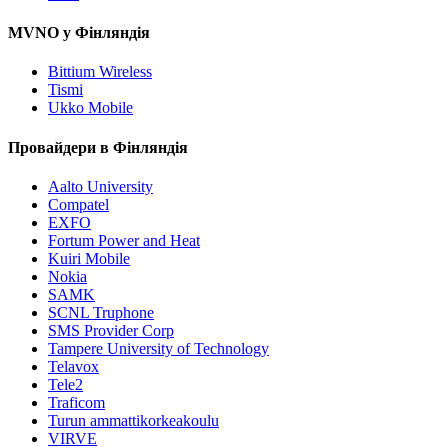
MVNO у Фінляндія
Bittium Wireless
Tismi
Ukko Mobile
Провайдери в Фінляндія
Aalto University
Compatel
EXFO
Fortum Power and Heat
Kuiri Mobile
Nokia
SAMK
SCNL Truphone
SMS Provider Corp
Tampere University of Technology
Telavox
Tele2
Traficom
Turun ammattikorkeakoulu
VIRVE