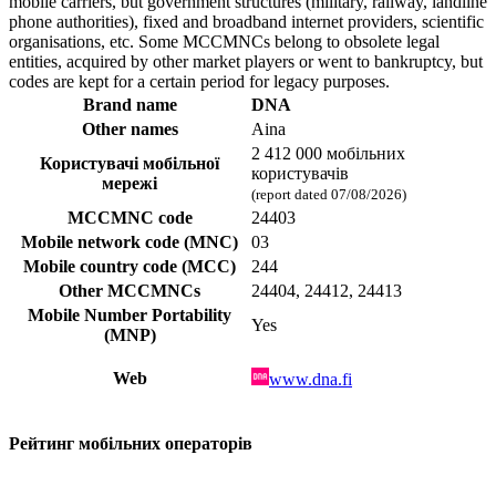
mobile carriers, but government structures (military, railway, landline
phone authorities), fixed and broadband internet providers, scientific
organisations, etc. Some MCCMNCs belong to obsolete legal
entities, acquired by other market players or went to bankruptcy, but
codes are kept for a certain period for legacy purposes.
Brand name
DNA
Other names
Aina
2 412 000 мобільних
Користувачі мобільної
користувачів
мережі
(report dated 07/08/2026)
MCCMNC code
24403
Mobile network code (MNC)
03
Mobile country code (MCC)
244
Other MCCMNCs
24404, 24412, 24413
Mobile Number Portability
Yes
(MNP)
Web
www.dna.fi
Рейтинг мобільних операторів