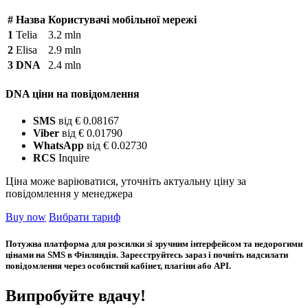
#
Назва
Користувачі мобільної мережі
1
Telia
3.2 mln
2
Elisa
2.9 mln
3
DNA
2.4 mln
DNA ціни на повідомлення
SMS
від € 0.08167
Viber
від € 0.01790
WhatsApp
від € 0.02730
RCS
Inquire
Ціна може варіюватися, уточніть актуальну ціну за
повідомлення у менеджера
Buy now
Вибрати тариф
Потужна платформа для розсилки зі зручним інтерфейсом та недорогими
цінами на SMS в Фінляндія. Зареєструйтесь зараз і почніть надсилати
повідомлення через особистий кабінет, плагіни або API.
Випробуйте вдачу!