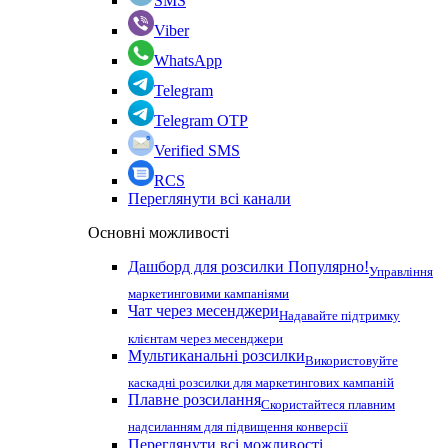
SMS
Viber
WhatsApp
Telegram
Telegram OTP
Verified SMS
RCS
Переглянути всі канали
Основні можливості
Дашборд для розсилки
Популярно!
Управління
маркетинговими кампаніями
Чат через месенджери
Надавайте підтримку
клієнтам через месенджери
Мультиканальні розсилки
Використовуйте
каскадні розсилки для маркетингових кампаній
Плавне розсилання
Скористайтеся плавним
надсиланням для підвищення конверсії
Переглянути всі можливості