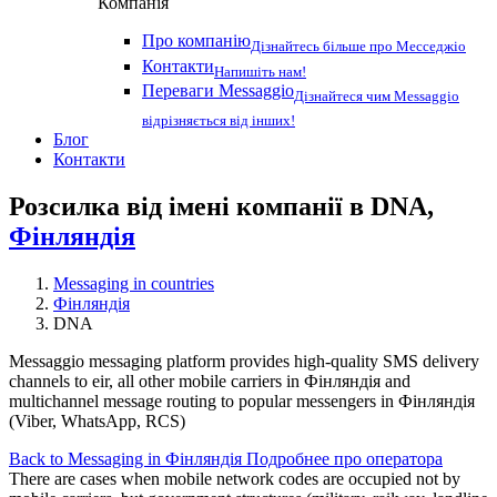
Компанія
Про компанію
Дізнайтесь більше про Месседжіо
Контакти
Напишіть нам!
Переваги Messaggio
Дізнайтеся чим Messaggio
відрізняється від інших!
Блог
Контакти
Розсилка від імені компанії в DNA,
Фінляндія
Messaging in countries
Фінляндія
DNA
Messaggio messaging platform provides high-quality SMS delivery
channels to eir, all other mobile carriers in Фінляндія and
multichannel message routing to popular messengers in Фінляндія
(Viber, WhatsApp, RCS)
Back to Messaging in Фінляндія
Подробнее про оператора
There are cases when mobile network codes are occupied not by