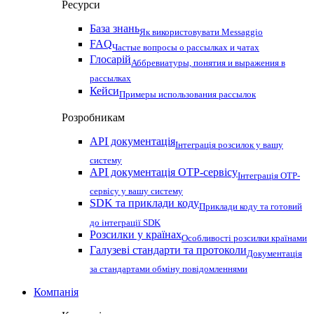
Ресурси
База знань
Як використовувати Messaggio
FAQ
Частые вопросы о рассылках и чатах
Глосарій
Аббревиатуры, понятия и выражения в
рассылках
Кейси
Примеры использования рассылок
Розробникам
API документація
Інтеграція розсилок у вашу
систему
API документація OTP-сервісу
Інтеграція OTP-
сервісу у вашу систему
SDK та приклади коду
Приклади коду та готовий
до інтеграції SDK
Розсилки у країнах
Особливості розсилки країнами
Галузеві стандарти та протоколи
Документація
за стандартами обміну повідомленнями
Компанія