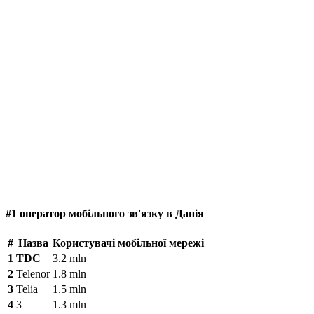
#1 оператор мобільного зв'язку в Данія
#
Назва
Користувачі мобільної мережі
1
TDC
3.2 mln
2
Telenor
1.8 mln
3
Telia
1.5 mln
4
3
1.3 mln