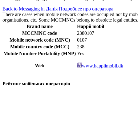
Back to Messaging in Данія
Подробнее про оператора
There are cases when mobile network codes are occupied not by mobile c
organisations, etc. Some MCCMNCs belong to obsolete legal entities, a
Brand name
Happii mobil
MCCMNC code
2380107
Mobile network code (MNC)
0107
Mobile country code (MCC)
238
Mobile Number Portability (MNP)
Yes
Web
www.happiimobil.dk
Рейтинг мобільних операторів