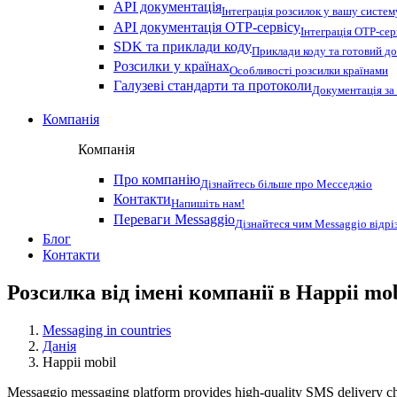
API документація
Інтеграція розсилок у вашу систем
API документація OTP-сервісу
Інтеграція OTP-сер
SDK та приклади коду
Приклади коду та готовий до
Розсилки у країнах
Особливості розсилки країнами
Галузеві стандарти та протоколи
Документація за
Компанія
Компанія
Про компанію
Дізнайтесь більше про Месседжіо
Контакти
Напишіть нам!
Переваги Messaggio
Дізнайтеся чим Messaggio відрі
Блог
Контакти
Розсилка від імені компанії в Happii mo
Messaging in countries
Данія
Happii mobil
Messaggio messaging platform provides high-quality SMS delivery cha