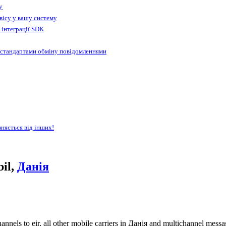
у
вісу у вашу систему
 інтеграції SDK
 стандартами обміну повідомленнями
зняється від інших!
bil,
Данія
nnels to eir, all other mobile carriers in Данія and multichannel mes