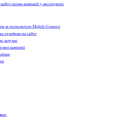
ускайте промо-кампанії у месенджері
ія за технологією Mobile Connect
а телефона на сайте
що залучає
гової кампанії
раїнах
бер
лках