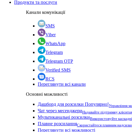
Продукти та послуги
Канали комунікації
SMS
Viber
WhatsApp
Telegram
Telegram OTP
Verified SMS
RCS
Переглянути всі канали
Основні можливості
Дашборд для розсилки
Популярно!
Управління м
Чат через месенджери
Надавайте підтримку клієнта
Мультиканальні розсилки
Використовуйте каскадні
Плавне розсилання
Скористайтеся плавним надсилан
Переглянути всі можливості