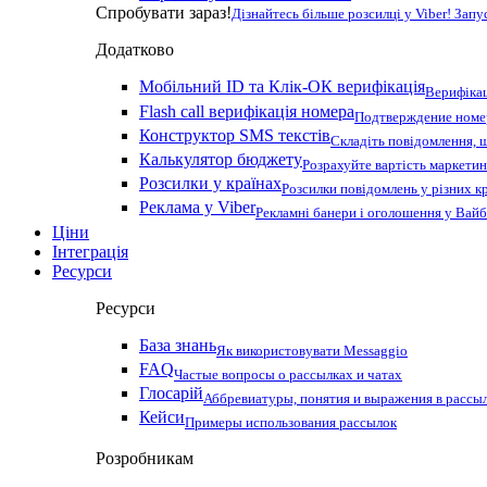
Спробувати зараз!
Дізнайтесь більше розсилці у Viber! Зап
Додатково
Мобільний ID та Клік-ОК верифікація
Верифікац
Flash call верифікація номера
Подтверждение номер
Конструктор SMS текстів
Складіть повідомлення, 
Калькулятор бюджету
Розрахуйте вартість маркетин
Розсилки у країнах
Розсилки повідомлень у різних к
Реклама у Viber
Рекламні банери і оголошення у Вай
Ціни
Інтеграція
Ресурси
Ресурси
База знань
Як використовувати Messaggio
FAQ
Частые вопросы о рассылках и чатах
Глосарій
Аббревиатуры, понятия и выражения в рассы
Кейси
Примеры использования рассылок
Розробникам