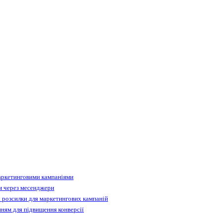
аркетинговими кампаніями
м через месенджери
 розсилки для маркетингових кампаній
ням для підвищення конверсії