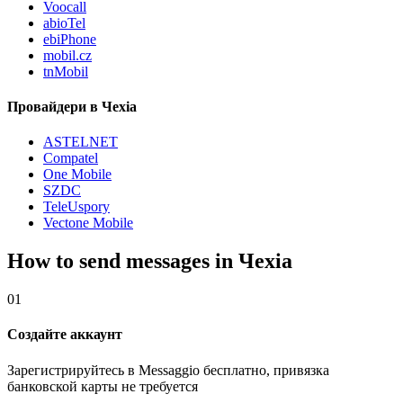
Voocall
abioTel
ebiPhone
mobil.cz
tnMobil
Провайдери в Чехіа
ASTELNET
Compatel
One Mobile
SZDC
TeleUspory
Vectone Mobile
How to send messages in Чехіа
01
Создайте аккаунт
Зарегистрируйтесь в Messaggio бесплатно, привязка
банковской карты не требуется