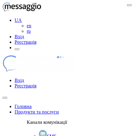
UA
en
ru
Вхід
Реєстрація
Вхід
Реєстрація
Головна
Продукти та послуги
Канали комунікації