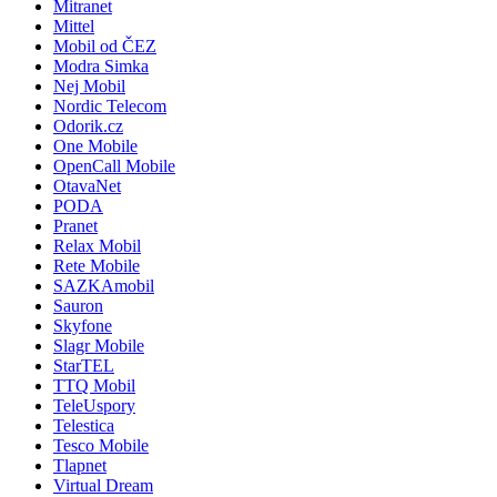
Mitranet
Mittel
Mobil od ČEZ
Modra Simka
Nej Mobil
Nordic Telecom
Odorik.cz
One Mobile
OpenCall Mobile
OtavaNet
PODA
Pranet
Relax Mobil
Rete Mobile
SAZKAmobil
Sauron
Skyfone
Slagr Mobile
StarTEL
TTQ Mobil
TeleUspory
Telestica
Tesco Mobile
Tlapnet
Virtual Dream