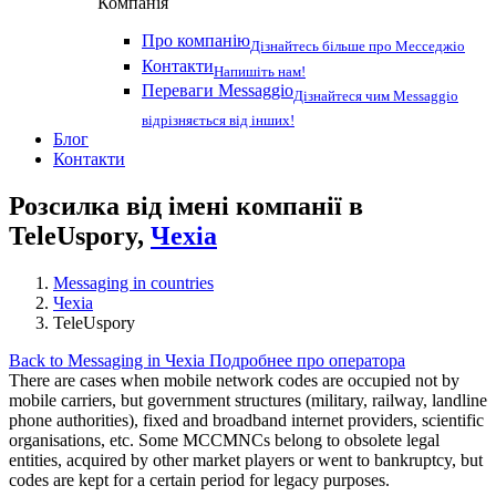
Компанія
Про компанію
Дізнайтесь більше про Месседжіо
Контакти
Напишіть нам!
Переваги Messaggio
Дізнайтеся чим Messaggio
відрізняється від інших!
Блог
Контакти
Розсилка від імені компанії в
TeleUspory,
Чехіа
Messaging in countries
Чехіа
TeleUspory
Back to Messaging in Чехіа
Подробнее про оператора
There are cases when mobile network codes are occupied not by
mobile carriers, but government structures (military, railway, landline
phone authorities), fixed and broadband internet providers, scientific
organisations, etc. Some MCCMNCs belong to obsolete legal
entities, acquired by other market players or went to bankruptcy, but
codes are kept for a certain period for legacy purposes.