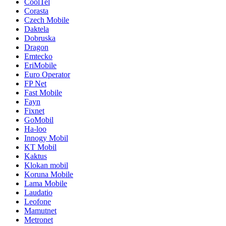
CoolTel
Corasta
Czech Mobile
Daktela
Dobruska
Dragon
Emtecko
EriMobile
Euro Operator
FP Net
Fast Mobile
Fayn
Fixnet
GoMobil
Ha-loo
Innogy Mobil
KT Mobil
Kaktus
Klokan mobil
Koruna Mobile
Lama Mobile
Laudatio
Leofone
Mamutnet
Metronet