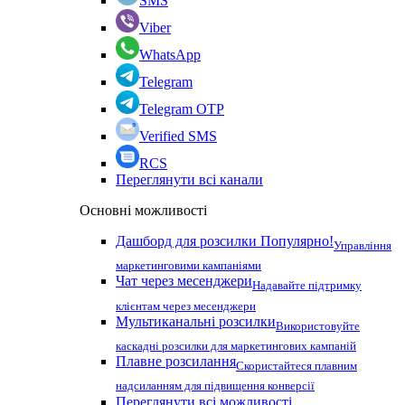
SMS
Viber
WhatsApp
Telegram
Telegram OTP
Verified SMS
RCS
Переглянути всі канали
Основні можливості
Дашборд для розсилки
Популярно!
Управління
маркетинговими кампаніями
Чат через месенджери
Надавайте підтримку
клієнтам через месенджери
Мультиканальні розсилки
Використовуйте
каскадні розсилки для маркетингових кампаній
Плавне розсилання
Скористайтеся плавним
надсиланням для підвищення конверсії
Переглянути всі можливості