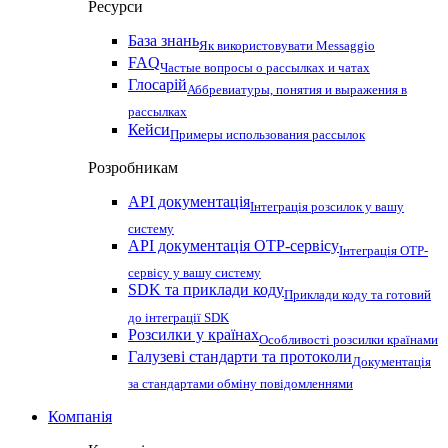
Ресурси
База знань
Як використовувати Messaggio
FAQ
Частые вопросы о рассылках и чатах
Глосарій
Аббревиатуры, понятия и выражения в
рассылках
Кейси
Примеры использования рассылок
Розробникам
API документація
Інтеграція розсилок у вашу
систему
API документація OTP-сервісу
Інтеграція OTP-
сервісу у вашу систему
SDK та приклади коду
Приклади коду та готовий
до інтеграції SDK
Розсилки у країнах
Особливості розсилки країнами
Галузеві стандарти та протоколи
Документація
за стандартами обміну повідомленнями
Компанія