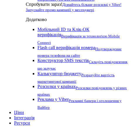
Спробувати зараз!
Дізнайтесь більше розсилці у Viber!
Запускайте промо-кампанії у месенджері
Додатково
Мобільний ID та Клік-ОК
верифікація
Верифікація за технологією Mobile
Connect
Flash call верифікація номера
Подтверждение
номера телефона на сайте
Конструктор SMS текстів
Складіть повідомлення,
що залучає
Калькулятор бюджету
Розрахуйте вартість
маркетингової кампанії
Розсилки у країнах
Розсилки повідомлень у різних
країнах
Реклама у Viber
Рекламні банери і оголошення у
Вайбер
Ціни
Інтеграція
Ресурси