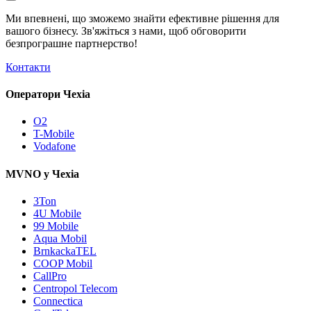
Ми впевнені, що зможемо знайти ефективне рішення для
вашого бізнесу. Зв'яжіться з нами, щоб обговорити
безпрограшне
партнерство!
Контакти
Оператори Чехіа
O2
T-Mobile
Vodafone
MVNO у Чехіа
3Ton
4U Mobile
99 Mobile
Aqua Mobil
BrnkackaTEL
COOP Mobil
CallPro
Centropol Telecom
Connectica