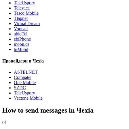
TeleUspory
Telestica
Tesco Mobile
Tlapnet
Virtual Dream
Voocall
abioTel
ebiPhone
mobil.cz
tnMobil
Провайдери в Чехіа
ASTELNET
Compatel
One Mobile
SZDC
TeleUspory
Vectone Mobile
How to send messages in Чехіа
01