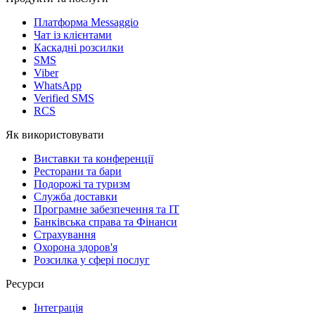
Платформа Messaggio
Чат із клієнтами
Каскадні розсилки
SMS
Viber
WhatsApp
Verified SMS
RCS
Як використовувати
Виставки та конференції
Ресторани та бари
Подорожі та туризм
Служба доставки
Програмне забезпечення та IT
Банківська справа та Фінанси
Страхування
Охорона здоров'я
Розсилка у сфері послуг
Ресурси
Інтеграція