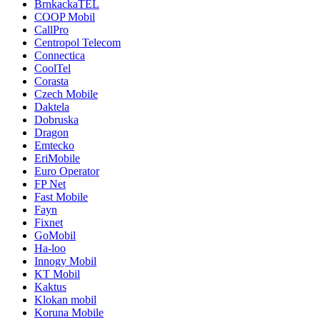
BrnkackaTEL
COOP Mobil
CallPro
Centropol Telecom
Connectica
CoolTel
Corasta
Czech Mobile
Daktela
Dobruska
Dragon
Emtecko
EriMobile
Euro Operator
FP Net
Fast Mobile
Fayn
Fixnet
GoMobil
Ha-loo
Innogy Mobil
KT Mobil
Kaktus
Klokan mobil
Koruna Mobile