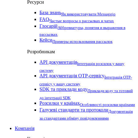
Ресурси
База знань
Як використовувати Messaggio
FAQ
Частые вопросы о рассылках и чатах
Глосарій
Аббревиатуры, понятия и выражения в
рассылках
Кейси
Примеры использования рассылок
Розробникам
API документація
Інтеграція розсилок у вашу
систему
API документація OTP-сервісу
Інтеграція OTP-
сервісу у вашу систему
SDK та приклади коду
Приклади коду та готовий
до інтеграції SDK
Розсилки у країнах
Особливості розсилки країнами
Галузеві стандарти та протоколи
Документація
за стандартами обміну повідомленнями
Компанія