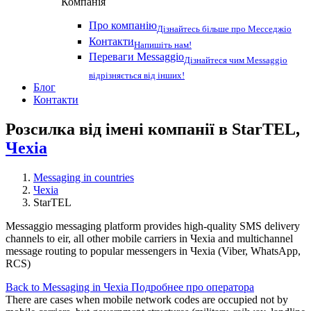
Компанія
Про компанію
Дізнайтесь більше про Месседжіо
Контакти
Напишіть нам!
Переваги Messaggio
Дізнайтеся чим Messaggio
відрізняється від інших!
Блог
Контакти
Розсилка від імені компанії в StarTEL,
Чехіа
Messaging in countries
Чехіа
StarTEL
Messaggio messaging platform provides high-quality SMS delivery
channels to eir, all other mobile carriers in Чехіа and multichannel
message routing to popular messengers in Чехіа (Viber, WhatsApp,
RCS)
Back to Messaging in Чехіа
Подробнее про оператора
There are cases when mobile network codes are occupied not by