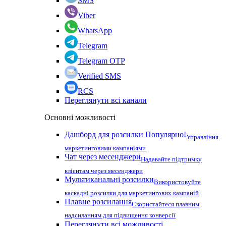
SMS
Viber
WhatsApp
Telegram
Telegram OTP
Verified SMS
RCS
Переглянути всі канали
Основні можливості
Дашборд для розсилки
Популярно!
Управління
маркетинговими кампаніями
Чат через месенджери
Надавайте підтримку
клієнтам через месенджери
Мультиканальні розсилки
Використовуйте
каскадні розсилки для маркетингових кампаній
Плавне розсилання
Скористайтеся плавним
надсиланням для підвищення конверсії
Переглянути всі можливості