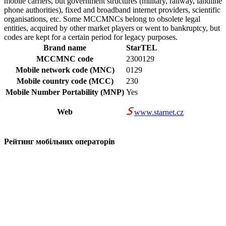
mobile carriers, but government structures (military, railway, landline
phone authorities), fixed and broadband internet providers, scientific
organisations, etc. Some MCCMNCs belong to obsolete legal
entities, acquired by other market players or went to bankruptcy, but
codes are kept for a certain period for legacy purposes.
Brand name
StarTEL
MCCMNC code
2300129
Mobile network code (MNC)
0129
Mobile country code (MCC)
230
Mobile Number Portability (MNP)
Yes
Web
www.starnet.cz
Рейтинг мобільних операторів