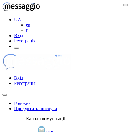
UA
en
ru
Вхід
Реєстрація
Вхід
Реєстрація
Головна
Продукти та послуги
Канали комунікації