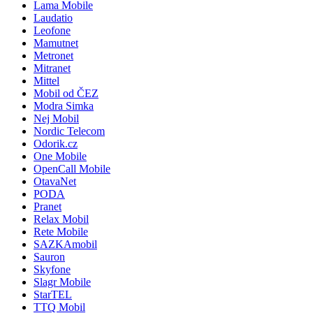
Lama Mobile
Laudatio
Leofone
Mamutnet
Metronet
Mitranet
Mittel
Mobil od ČEZ
Modra Simka
Nej Mobil
Nordic Telecom
Odorik.cz
One Mobile
OpenCall Mobile
OtavaNet
PODA
Pranet
Relax Mobil
Rete Mobile
SAZKAmobil
Sauron
Skyfone
Slagr Mobile
StarTEL
TTQ Mobil