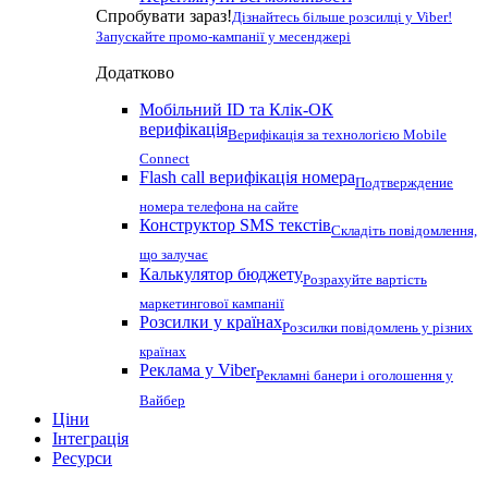
Спробувати зараз!
Дізнайтесь більше розсилці у Viber!
Запускайте промо-кампанії у месенджері
Додатково
Мобільний ID та Клік-ОК
верифікація
Верифікація за технологією Mobile
Connect
Flash call верифікація номера
Подтверждение
номера телефона на сайте
Конструктор SMS текстів
Складіть повідомлення,
що залучає
Калькулятор бюджету
Розрахуйте вартість
маркетингової кампанії
Розсилки у країнах
Розсилки повідомлень у різних
країнах
Реклама у Viber
Рекламні банери і оголошення у
Вайбер
Ціни
Інтеграція
Ресурси