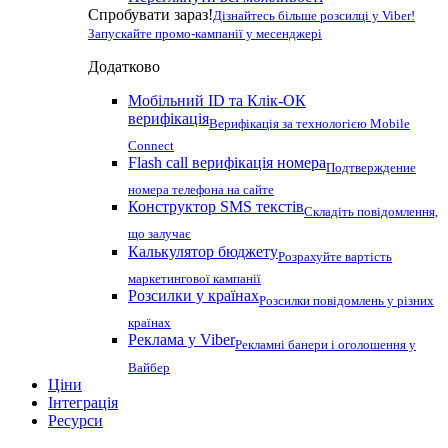
Спробувати зараз!
Дізнайтесь більше розсилці у Viber!
Запускайте промо-кампанії у месенджері
Додатково
Мобільний ID та Клік-ОК
верифікація
Верифікація за технологією Mobile
Connect
Flash call верифікація номера
Подтверждение
номера телефона на сайте
Конструктор SMS текстів
Складіть повідомлення,
що залучає
Калькулятор бюджету
Розрахуйте вартість
маркетингової кампанії
Розсилки у країнах
Розсилки повідомлень у різних
країнах
Реклама у Viber
Рекламні банери і оголошення у
Вайбер
Ціни
Інтеграція
Ресурси