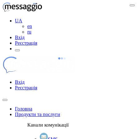
UA
en
ru
Вхід
Реєстрація
Вхід
Реєстрація
Головна
Продукти та послуги
Канали комунікації