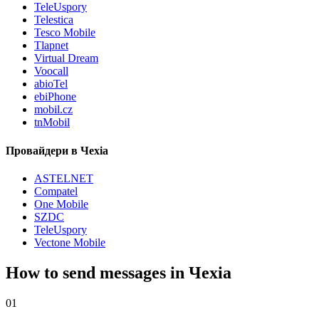
TeleUspory
Telestica
Tesco Mobile
Tlapnet
Virtual Dream
Voocall
abioTel
ebiPhone
mobil.cz
tnMobil
Провайдери в Чехіа
ASTELNET
Compatel
One Mobile
SZDC
TeleUspory
Vectone Mobile
How to send messages in Чехіа
01