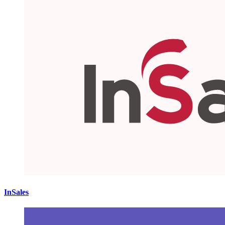
InSales