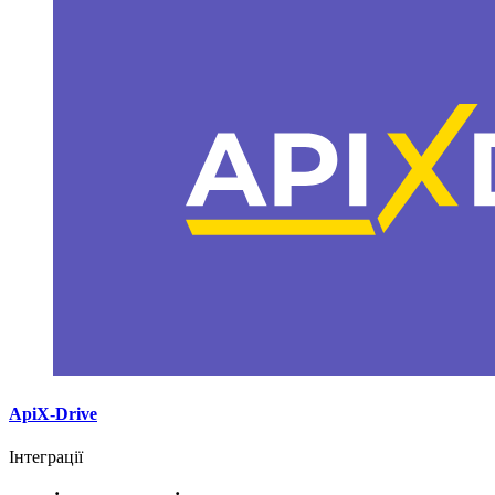
ApiX-Drive
Інтеграції