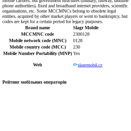
mobile carriers, but government structures (military, railway, landline
phone authorities), fixed and broadband internet providers, scientific
organisations, etc. Some MCCMNCs belong to obsolete legal
entities, acquired by other market players or went to bankruptcy, but
codes are kept for a certain period for legacy purposes.
Brand name
Slagr Mobile
MCCMNC code
2300128
Mobile network code (MNC)
0128
Mobile country code (MCC)
230
Mobile Number Portability (MNP)
Yes
Web
slagrmobil.cz
Рейтинг мобільних операторів