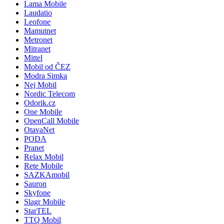
Lama Mobile
Laudatio
Leofone
Mamutnet
Metronet
Mitranet
Mittel
Mobil od ČEZ
Modra Simka
Nej Mobil
Nordic Telecom
Odorik.cz
One Mobile
OpenCall Mobile
OtavaNet
PODA
Pranet
Relax Mobil
Rete Mobile
SAZKAmobil
Sauron
Skyfone
Slagr Mobile
StarTEL
TTQ Mobil