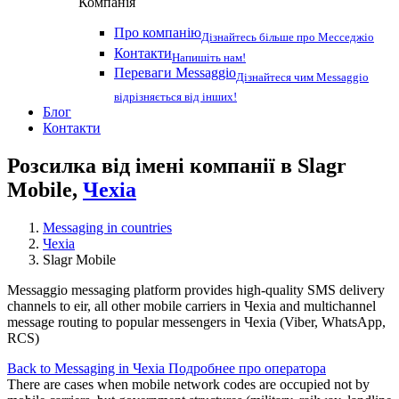
Компанія
Про компанію
Дізнайтесь більше про Месседжіо
Контакти
Напишіть нам!
Переваги Messaggio
Дізнайтеся чим Messaggio
відрізняється від інших!
Блог
Контакти
Розсилка від імені компанії в Slagr
Mobile,
Чехіа
Messaging in countries
Чехіа
Slagr Mobile
Messaggio messaging platform provides high-quality SMS delivery
channels to eir, all other mobile carriers in Чехіа and multichannel
message routing to popular messengers in Чехіа (Viber, WhatsApp,
RCS)
Back to Messaging in Чехіа
Подробнее про оператора
There are cases when mobile network codes are occupied not by