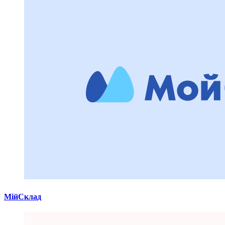
МійСклад