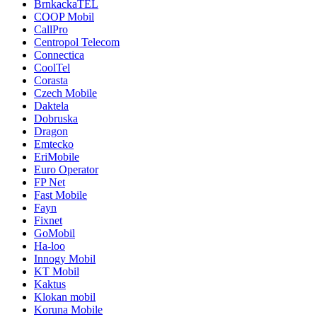
BrnkackaTEL
COOP Mobil
CallPro
Centropol Telecom
Connectica
CoolTel
Corasta
Czech Mobile
Daktela
Dobruska
Dragon
Emtecko
EriMobile
Euro Operator
FP Net
Fast Mobile
Fayn
Fixnet
GoMobil
Ha-loo
Innogy Mobil
KT Mobil
Kaktus
Klokan mobil
Koruna Mobile