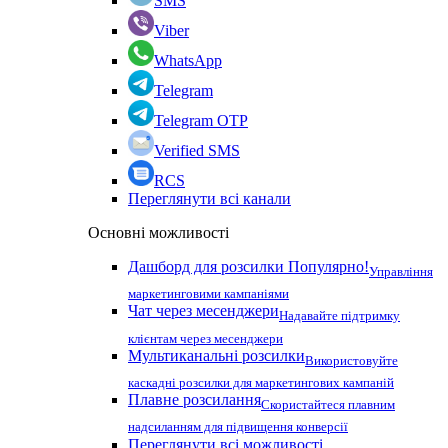
SMS
Viber
WhatsApp
Telegram
Telegram OTP
Verified SMS
RCS
Переглянути всі канали
Основні можливості
Дашборд для розсилки
Популярно!
Управління
маркетинговими кампаніями
Чат через месенджери
Надавайте підтримку
клієнтам через месенджери
Мультиканальні розсилки
Використовуйте
каскадні розсилки для маркетингових кампаній
Плавне розсилання
Скористайтеся плавним
надсиланням для підвищення конверсії
Переглянути всі можливості