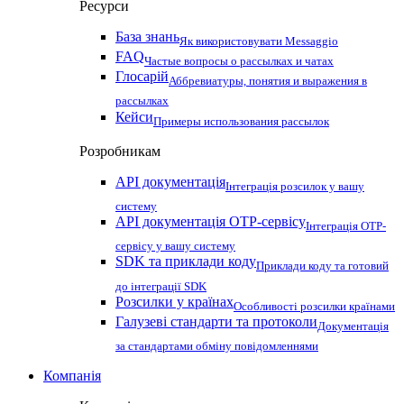
Ресурси
База знань
Як використовувати Messaggio
FAQ
Частые вопросы о рассылках и чатах
Глосарій
Аббревиатуры, понятия и выражения в
рассылках
Кейси
Примеры использования рассылок
Розробникам
API документація
Інтеграція розсилок у вашу
систему
API документація OTP-сервісу
Інтеграція OTP-
сервісу у вашу систему
SDK та приклади коду
Приклади коду та готовий
до інтеграції SDK
Розсилки у країнах
Особливості розсилки країнами
Галузеві стандарти та протоколи
Документація
за стандартами обміну повідомленнями
Компанія