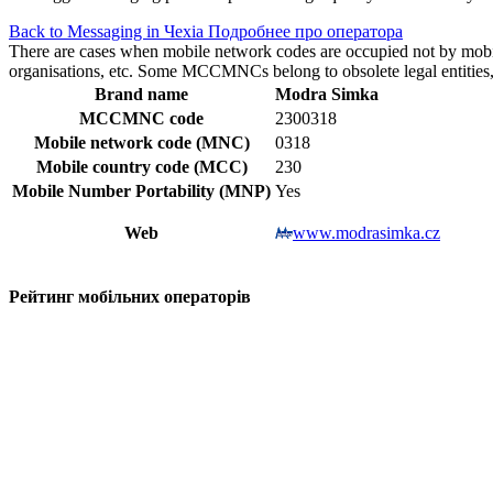
Back to Messaging in Чехіа
Подробнее про оператора
There are cases when mobile network codes are occupied not by mobile c
organisations, etc. Some MCCMNCs belong to obsolete legal entities, a
Brand name
Modra Simka
MCCMNC code
2300318
Mobile network code (MNC)
0318
Mobile country code (MCC)
230
Mobile Number Portability (MNP)
Yes
Web
www.modrasimka.cz
Рейтинг мобільних операторів