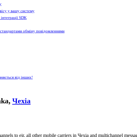
у
вісу у вашу систему
 інтеграції SDK
 стандартами обміну повідомленнями
зняється від інших!
mka,
Чехіа
nnels to eir, all other mobile carriers in Чехіа and multichannel mes