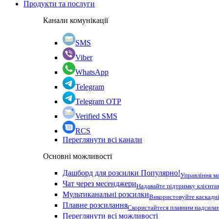
Продукти та послуги
Канали комунікації
SMS
Viber
WhatsApp
Telegram
Telegram OTP
Verified SMS
RCS
Переглянути всі канали
Основні можливості
Дашборд для розсилки
Популярно!
Управління м
Чат через месенджери
Надавайте підтримку клієнта
Мультиканальні розсилки
Використовуйте каскадні
Плавне розсилання
Скористайтеся плавним надсилан
Переглянути всі можливості