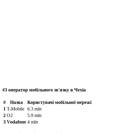
#3 оператор мобільного зв'язку в Чехіа
#
Назва
Користувачі мобільної мережі
1
T-Mobile
6.3 mln
2
O2
5.9 mln
3
Vodafone
4 mln