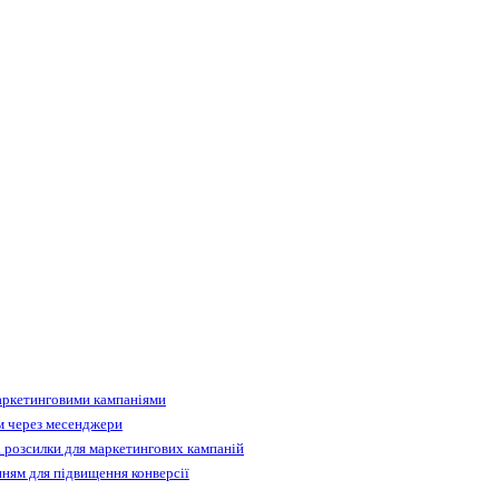
аркетинговими кампаніями
м через месенджери
 розсилки для маркетингових кампаній
ням для підвищення конверсії