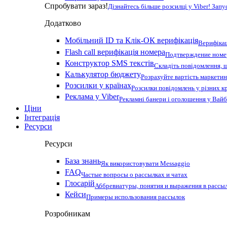
Спробувати зараз!
Дізнайтесь більше розсилці у Viber! Зап
Додатково
Мобільний ID та Клік-ОК верифікація
Верифікац
Flash call верифікація номера
Подтверждение номер
Конструктор SMS текстів
Складіть повідомлення, 
Калькулятор бюджету
Розрахуйте вартість маркетин
Розсилки у країнах
Розсилки повідомлень у різних к
Реклама у Viber
Рекламні банери і оголошення у Вай
Ціни
Інтеграція
Ресурси
Ресурси
База знань
Як використовувати Messaggio
FAQ
Частые вопросы о рассылках и чатах
Глосарій
Аббревиатуры, понятия и выражения в рассы
Кейси
Примеры использования рассылок
Розробникам