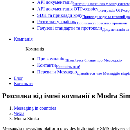
API документація
Інтеграція розсилок у вашу систем
API документація OTP-сервісу
Інтеграція OTP-сер
SDK та приклади коду
Приклади коду та готовий до
Розсилки у країнах
Особливості розсилки країнами
Галузеві стандарти та протоколи
Документація за
Компанія
Компанія
Про компанію
Дізнайтесь більше про Месседжіо
Контакти
Напишіть нам!
Переваги Messaggio
Дізнайтеся чим Messaggio відрі
Блог
Контакти
Розсилка від імені компанії в Modra Si
Messaging in countries
Чехіа
Modra Simka
Messaggio messaging platform provides high-quality SMS delivery cha