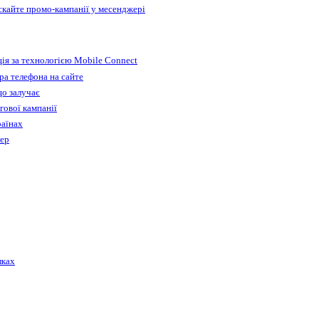
ускайте промо-кампанії у месенджері
ія за технологією Mobile Connect
а телефона на сайте
що залучає
гової кампанії
раїнах
бер
лках