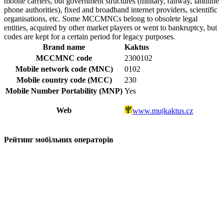
mobile carriers, but government structures (military, railway, landline
phone authorities), fixed and broadband internet providers, scientific
organisations, etc. Some MCCMNCs belong to obsolete legal
entities, acquired by other market players or went to bankruptcy, but
codes are kept for a certain period for legacy purposes.
Brand name
Kaktus
MCCMNC code
2300102
Mobile network code (MNC)
0102
Mobile country code (MCC)
230
Mobile Number Portability (MNP)
Yes
Web
www.mujkaktus.cz
Рейтинг мобільних операторів