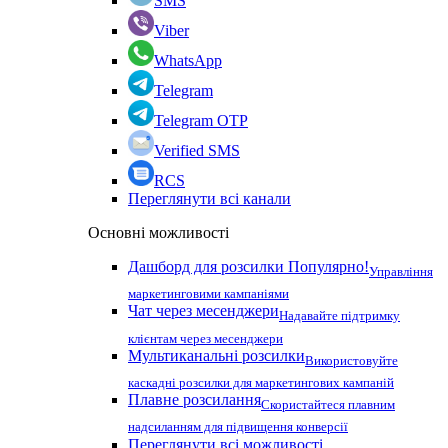
SMS
Viber
WhatsApp
Telegram
Telegram OTP
Verified SMS
RCS
Переглянути всі канали
Основні можливості
Дашборд для розсилки
Популярно!
Управління
маркетинговими кампаніями
Чат через месенджери
Надавайте підтримку
клієнтам через месенджери
Мультиканальні розсилки
Використовуйте
каскадні розсилки для маркетингових кампаній
Плавне розсилання
Скористайтеся плавним
надсиланням для підвищення конверсії
Переглянути всі можливості