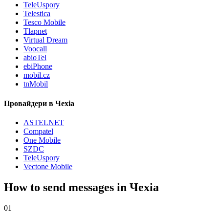
TeleUspory
Telestica
Tesco Mobile
Tlapnet
Virtual Dream
Voocall
abioTel
ebiPhone
mobil.cz
tnMobil
Провайдери в Чехіа
ASTELNET
Compatel
One Mobile
SZDC
TeleUspory
Vectone Mobile
How to send messages in Чехіа
01