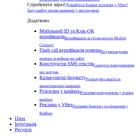
Спробувати зараз!
Дізнайтесь більше розсилці у Viber!
Запускайте промо-кампанії у месенджері
Додатково
Мобільний ID та Клік-ОК
верифікація
Верифікація за технологією Mobile
Connect
Flash call верифікація номера
Подтверждение
номера телефона на сайте
Конструктор SMS текстів
Складіть повідомлення,
що залучає
Калькулятор бюджету
Розрахуйте вартість
маркетингової кампанії
Розсилки у країнах
Розсилки повідомлень у різних
країнах
Реклама у Viber
Рекламні банери і оголошення у
Вайбер
Ціни
Інтеграція
Ресурси