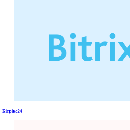
Бітрікс24