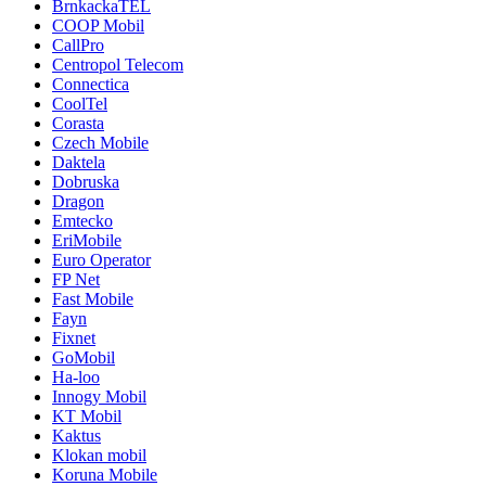
BrnkackaTEL
COOP Mobil
CallPro
Centropol Telecom
Connectica
CoolTel
Corasta
Czech Mobile
Daktela
Dobruska
Dragon
Emtecko
EriMobile
Euro Operator
FP Net
Fast Mobile
Fayn
Fixnet
GoMobil
Ha-loo
Innogy Mobil
KT Mobil
Kaktus
Klokan mobil
Koruna Mobile