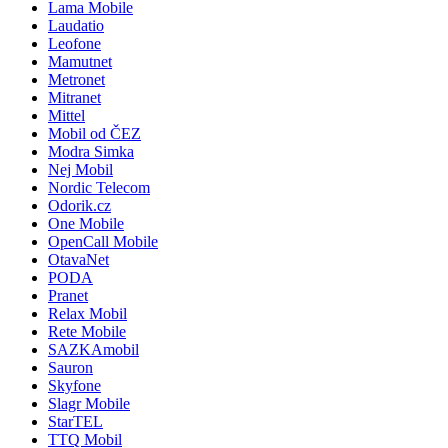
Lama Mobile
Laudatio
Leofone
Mamutnet
Metronet
Mitranet
Mittel
Mobil od ČEZ
Modra Simka
Nej Mobil
Nordic Telecom
Odorik.cz
One Mobile
OpenCall Mobile
OtavaNet
PODA
Pranet
Relax Mobil
Rete Mobile
SAZKAmobil
Sauron
Skyfone
Slagr Mobile
StarTEL
TTQ Mobil