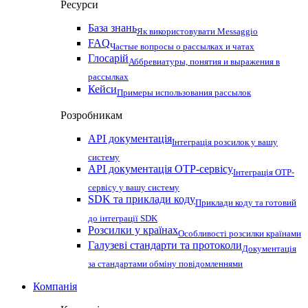
Ресурси
База знань
Як використовувати Messaggio
FAQ
Частые вопросы о рассылках и чатах
Глосарій
Аббревиатуры, понятия и выражения в
рассылках
Кейси
Примеры использования рассылок
Розробникам
API документація
Інтеграція розсилок у вашу
систему
API документація OTP-сервісу
Інтеграція OTP-
сервісу у вашу систему
SDK та приклади коду
Приклади коду та готовий
до інтеграції SDK
Розсилки у країнах
Особливості розсилки країнами
Галузеві стандарти та протоколи
Документація
за стандартами обміну повідомленнями
Компанія