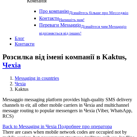
Компанія
Про компанію
Дізнайтесь більше про Месседжіо
Контакти
Напишіть нам!
Переваги Messaggio
Дізнайтеся чим Messaggio
відрізняється від інших!
Блог
Контакти
Розсилка від імені компанії в Kaktus,
Чехіа
Messaging in countries
Чехіа
Kaktus
Messaggio messaging platform provides high-quality SMS delivery
channels to eir, all other mobile carriers in Чехіа and multichannel
message routing to popular messengers in Чехіа (Viber, WhatsApp,
RCS)
Back to Messaging in Чехіа
Подробнее про оператора
There are cases when mobile network codes are occupied not by