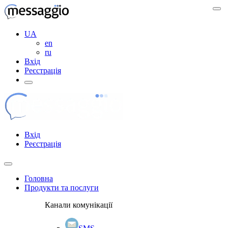
UA
en
ru
Вхід
Реєстрація
Вхід
Реєстрація
Головна
Продукти та послуги
Канали комунікації