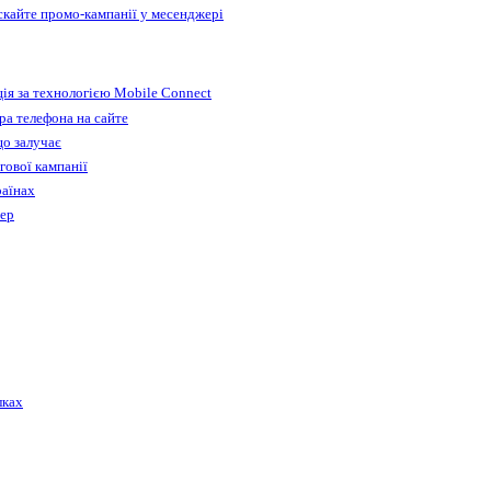
ускайте промо-кампанії у месенджері
ія за технологією Mobile Connect
а телефона на сайте
що залучає
гової кампанії
раїнах
бер
лках