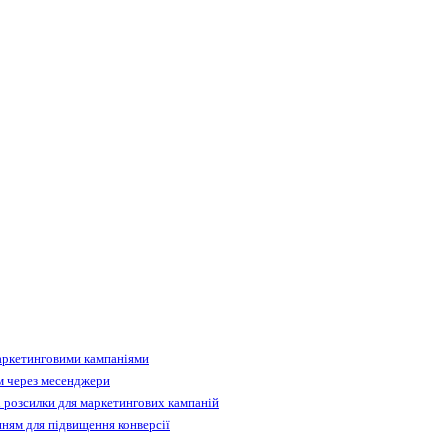
аркетинговими кампаніями
м через месенджери
 розсилки для маркетингових кампаній
ням для підвищення конверсії