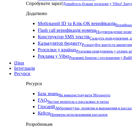
Спробувати зараз!
Дізнайтесь більше розсилці у Viber! Зап
Додатково
Мобільний ID та Клік-ОК верифікація
Верифікац
Flash call верифікація номера
Подтверждение номер
Конструктор SMS текстів
Складіть повідомлення, 
Калькулятор бюджету
Розрахуйте вартість маркетин
Розсилки у країнах
Розсилки повідомлень у різних к
Реклама у Viber
Рекламні банери і оголошення у Вай
Ціни
Інтеграція
Ресурси
Ресурси
База знань
Як використовувати Messaggio
FAQ
Частые вопросы о рассылках и чатах
Глосарій
Аббревиатуры, понятия и выражения в рассы
Кейси
Примеры использования рассылок
Розробникам