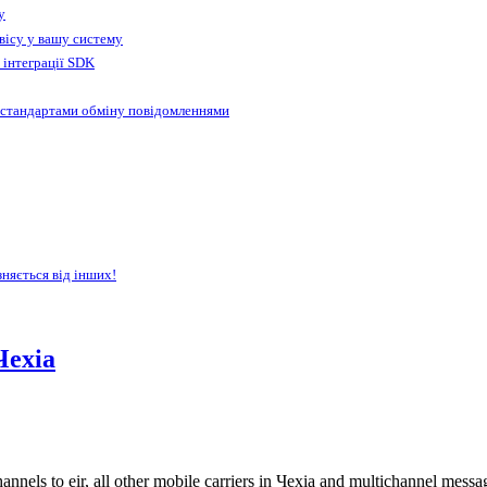
у
вісу у вашу систему
 інтеграції SDK
 стандартами обміну повідомленнями
зняється від інших!
Чехіа
nnels to eir, all other mobile carriers in Чехіа and multichannel mes