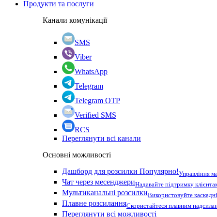
Продукти та послуги
Канали комунікації
SMS
Viber
WhatsApp
Telegram
Telegram OTP
Verified SMS
RCS
Переглянути всі канали
Основні можливості
Дашборд для розсилки
Популярно!
Управління м
Чат через месенджери
Надавайте підтримку клієнта
Мультиканальні розсилки
Використовуйте каскадні
Плавне розсилання
Скористайтеся плавним надсилан
Переглянути всі можливості