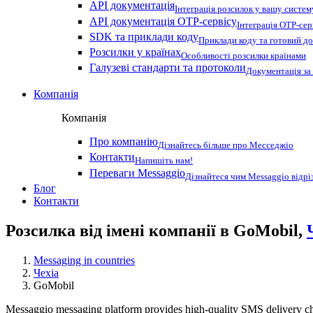
API документація
Інтеграція розсилок у вашу систем
API документація OTP-сервісу
Інтеграція OTP-сер
SDK та приклади коду
Приклади коду та готовий до
Розсилки у країнах
Особливості розсилки країнами
Галузеві стандарти та протоколи
Документація за
Компанія
Компанія
Про компанію
Дізнайтесь більше про Месседжіо
Контакти
Напишіть нам!
Переваги Messaggio
Дізнайтеся чим Messaggio відрі
Блог
Контакти
Розсилка від імені компанії в GoMobil,
Messaging in countries
Чехіа
GoMobil
Messaggio messaging platform provides high-quality SMS delivery cha