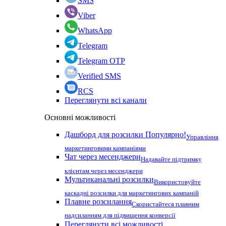
SMS
Viber
WhatsApp
Telegram
Telegram OTP
Verified SMS
RCS
Переглянути всі канали
Основні можливості
Дашборд для розсилки
Популярно!
Управління
маркетинговими кампаніями
Чат через месенджери
Надавайте підтримку
клієнтам через месенджери
Мультиканальні розсилки
Використовуйте
каскадні розсилки для маркетингових кампаній
Плавне розсилання
Скористайтеся плавним
надсиланням для підвищення конверсії
Переглянути всі можливості