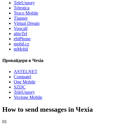
TeleUspory
Telestica
Tesco Mobile
Tlapnet
Virtual Dream
Voocall
abioTel
ebiPhone
mobil.cz
tnMobil
Провайдери в Чехіа
ASTELNET
Compatel
One Mobile
SZDC
TeleUspory
Vectone Mobile
How to send messages in Чехіа
01