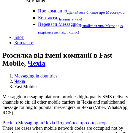
Компанія
Про компанію
Дізнайтесь більше про Месседжіо
Контакти
Напишіть нам!
Переваги Messaggio
Дізнайтеся чим Messaggio
відрізняється від інших!
Блог
Контакти
Розсилка від імені компанії в Fast
Mobile,
Чехіа
Messaging in countries
Чехіа
Fast Mobile
Messaggio messaging platform provides high-quality SMS delivery
channels to eir, all other mobile carriers in Чехіа and multichannel
message routing to popular messengers in Чехіа (Viber, WhatsApp,
RCS)
Back to Messaging in Чехіа
Подробнее про оператора
There are cases when mobile network codes are occupied not by