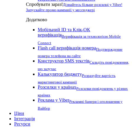
Спробувати зараз!
Дізнайтесь більше розсилці у Viber!
Запускайте промо-кампанії у месенджері
Додатково
Мобільний ID та Клік-ОК
верифікація
Верифікація за технологією Mobile
Connect
Flash call верифікація номера
Подтверждение
номера телефона на сайте
Конструктор SMS текстів
Складіть повідомлення,
що залучає
Калькулятор бюджету
Розрахуйте вартість
маркетингової кампанії
Розсилки у країнах
Розсилки повідомлень у різних
країнах
Реклама у Viber
Рекламні банери і оголошення у
Вайбер
Ціни
Інтеграція
Ресурси