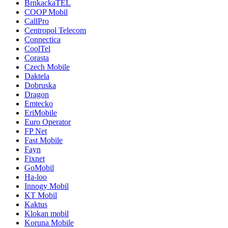
BrnkackaTEL
COOP Mobil
CallPro
Centropol Telecom
Connectica
CoolTel
Corasta
Czech Mobile
Daktela
Dobruska
Dragon
Emtecko
EriMobile
Euro Operator
FP Net
Fast Mobile
Fayn
Fixnet
GoMobil
Ha-loo
Innogy Mobil
KT Mobil
Kaktus
Klokan mobil
Koruna Mobile