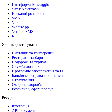
Платформа Messaggio
Чат із клієнтами
Каскадні розсилки
SMS
Viber
WhatsApp
Verified SMS
RCS
Як використовувати
Виставки та конференції
Ресторани та бари
Подорожі та туризм
Служба доставки
Програмне забезпечення та IT
Банківська справа та Фінанси
Страхування
Охорона здоров'я
Розсилка у сфері послуг
Ресурси
Інтеграція
API документація