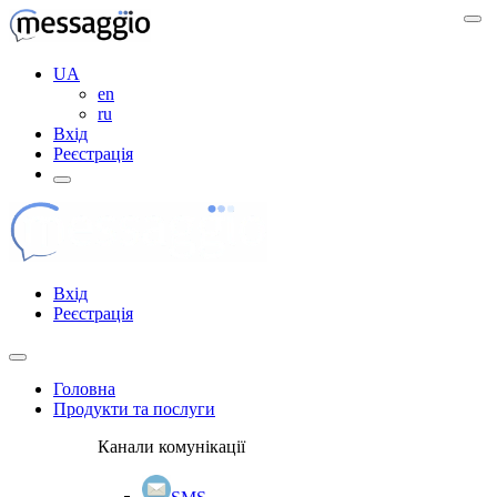
UA
en
ru
Вхід
Реєстрація
Вхід
Реєстрація
Головна
Продукти та послуги
Канали комунікації