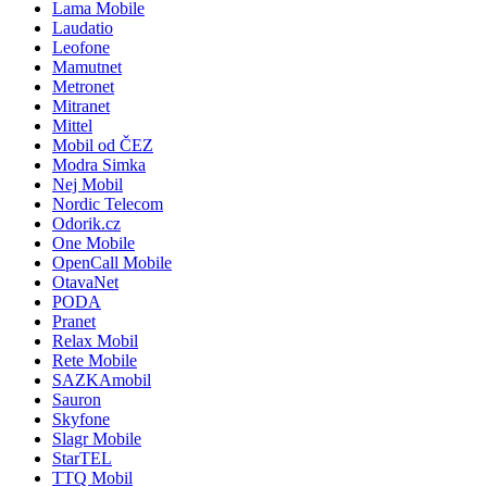
Lama Mobile
Laudatio
Leofone
Mamutnet
Metronet
Mitranet
Mittel
Mobil od ČEZ
Modra Simka
Nej Mobil
Nordic Telecom
Odorik.cz
One Mobile
OpenCall Mobile
OtavaNet
PODA
Pranet
Relax Mobil
Rete Mobile
SAZKAmobil
Sauron
Skyfone
Slagr Mobile
StarTEL
TTQ Mobil