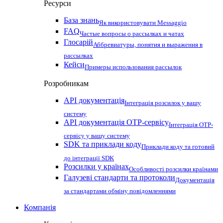
Ресурси
База знань
Як використовувати Messaggio
FAQ
Частые вопросы о рассылках и чатах
Глосарій
Аббревиатуры, понятия и выражения в
рассылках
Кейси
Примеры использования рассылок
Розробникам
API документація
Інтеграція розсилок у вашу
систему
API документація OTP-сервісу
Інтеграція OTP-
сервісу у вашу систему
SDK та приклади коду
Приклади коду та готовий
до інтеграції SDK
Розсилки у країнах
Особливості розсилки країнами
Галузеві стандарти та протоколи
Документація
за стандартами обміну повідомленнями
Компанія